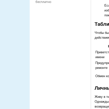
бесплатно
Ес
из
по
Табли
Чтобы бы
действием
Приветст
имени
Предупр
ремонте
Обмен ко
Личны
Живу в т
Однажды 
возвраще