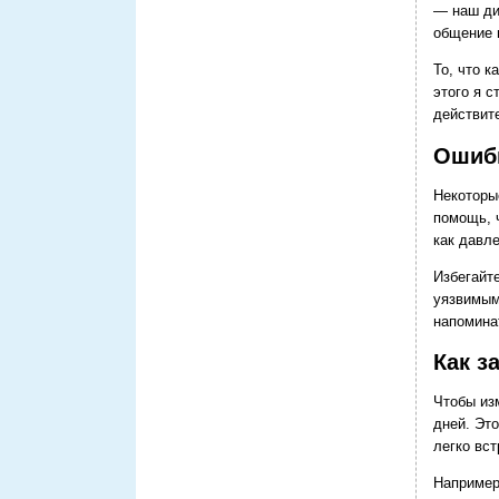
— наш ди
общение 
То, что 
этого я с
действит
Ошибк
Некоторы
помощь, 
как давл
Избегайт
уязвимым
напомина
Как з
Чтобы из
дней. Эт
легко вст
Например