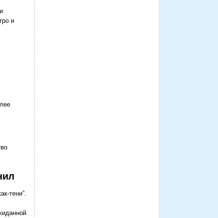
и
тро и
у
олее
тво
нил
ак-тени”.
ожиданной