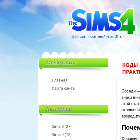
Меню сайта
КОДЫ 
ПРАКТ
Главная
Карта сайта
Соседи —
знаки вн
этой ста
Категории
отношени
возродит
Sims 3
(27)
Почем
Sims 4
(12)
Хорошие 