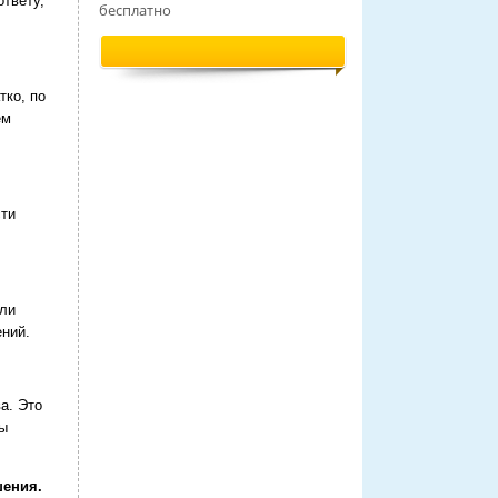
ответу,
бесплатно
тко, по
ем
сти
сли
ений.
а. Это
мы
шения.