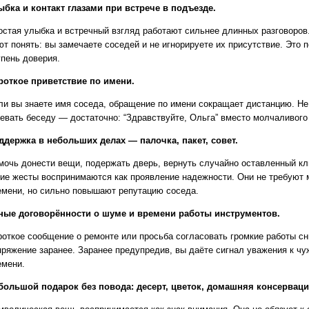
ыбка и контакт глазами при встрече в подъезде.
остая улыбка и встречный взгляд работают сильнее длинных разговоров
ют понять: вы замечаете соседей и не игнорируете их присутствие. Это 
упень доверия.
роткое приветствие по имени.
ли вы знаете имя соседа, обращение по имени сокращает дистанцию. Не
тевать беседу — достаточно: “Здравствуйте, Ольга” вместо молчаливого 
ддержка в небольших делах — палочка, пакет, совет.
мочь донести вещи, подержать дверь, вернуть случайно оставленный к
кие жесты воспринимаются как проявление надежности. Они не требуют 
емени, но сильно повышают репутацию соседа.
ные договорённости о шуме и времени работы инструментов.
роткое сообщение о ремонте или просьба согласовать громкие работы с
пряжение заранее. Заранее предупредив, вы даёте сигнал уважения к ч
емени.
большой подарок без повода: десерт, цветок, домашняя консерваци