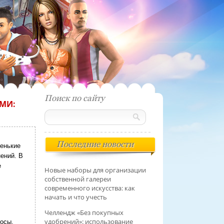
Поиск по сайту
МИ:
Последние новости
ленькие
ений. В
е
Новые наборы для организации
собственной галереи
современного искусства: как
начать и что учесть
Челлендж «Без покупных
удобрений»: использование
осы,