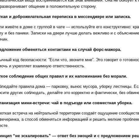
мволическая вещь воспринимается как знак внимания. Она не обязует к 
 разворачивает общение в положительную сторону.
ткая и доброжелательная переписка в мессенджере или записка.
ли живёте в доме с группой в чате — используйте его конструктивно: кра
лу и без паники. Записки на двери лучше делать вежливо и с объяснени
ичин.
едложение обменяться контактами на случай форс-мажора.
ычный код безопасности: “Если что, звоните мне”. Это говорит о готовно
мочь и укрепляет взаимную ответственность.
ткое соблюдение общих правил и их напоминание без морали.
блюдайте правила дома — парковку, вынос мусора, уборку лестницы. Е
осите других соблюдать, делайте это корректно и фактически, без обвин
ганизация мини-встречи: чай в подъезде или совместная уборка.
роткая встреча на нейтральной территории создаёт ощущение сообществ
 вечеринка, а способ обменяться информацией и решить мелкие пробле
есте.
инцип “не эскалировать” — ответ без эмоций и с предложением ре