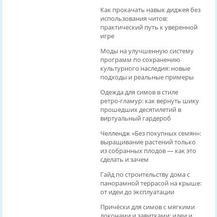
Как прокачать навык диджея без
использования читов:
практический путь к уверенной
игре
Моды на улучшенную систему
программ по сохранению
культурного наследия: новые
подходы и реальные примеры
Одежда для симов в стиле
ретро‑гламур: как вернуть шику
прошедших десятилетий в
виртуальный гардероб
Челлендж «Без покупных семян»:
выращивание растений только
из собранных плодов — как это
сделать и зачем
Гайд по строительству дома с
панорамной террасой на крыше:
от идеи до эксплуатации
Причёски для симов с мягкими
локонами и завитками: идеи и