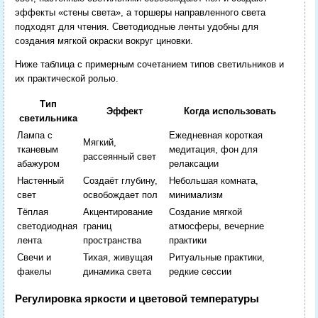
эффекты «стены света», а торшеры направленного света
подходят для чтения. Светодиодные ленты удобны для
создания мягкой окраски вокруг циновки.
Ниже таблица с примерным сочетанием типов светильников и
их практической ролью.
Тип
Эффект
Когда использовать
светильника
Лампа с
Ежедневная короткая
Мягкий,
тканевым
медитация, фон для
рассеянный свет
абажуром
релаксации
Настенный
Создаёт глубину,
Небольшая комната,
свет
освобождает пол
минимализм
Тёплая
Акцентирование
Создание мягкой
светодиодная
границ
атмосферы, вечерние
лента
пространства
практики
Свечи и
Тихая, живущая
Ритуальные практики,
факелы
динамика света
редкие сессии
Регулировка яркости и цветовой температуры