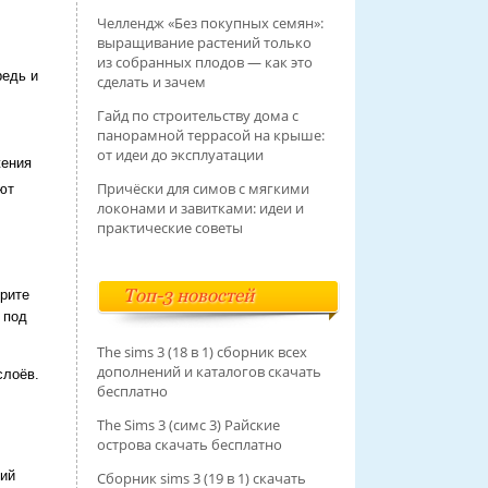
Челлендж «Без покупных семян»:
выращивание растений только
из собранных плодов — как это
редь и
сделать и зачем
Гайд по строительству дома с
панорамной террасой на крыше:
от идеи до эксплуатации
жения
Причёски для симов с мягкими
ют
локонами и завитками: идеи и
практические советы
Топ-3 новостей
рите
 под
The sims 3 (18 в 1) сборник всех
дополнений и каталогов скачать
слоёв.
бесплатно
The Sims 3 (симс 3) Райские
острова скачать бесплатно
кий
Сборник sims 3 (19 в 1) скачать