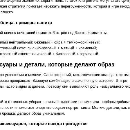
те акценты экономно: серьги, пояс, платок или ремень могут стать цен
акая стратегия помогает избежать перегруженности, которая в игре иногд
 плоско.
аблица: примеры палитр
й список сочетаний поможет быстрее подбирать комплекты.
плый нейтральный: бежевый + охра + тёмно‑коричневый;
стельный бохо: пыльно‑розовый + мятный + кремовый;
нтрастный акцент: оливковый + бирюзовый + горчичный.
суары и детали, которые делают образ
ро украшения и мелочи. Слои ожерелий, металлические кольца, тексти
броши превращают базовую комбинацию в законченную историю. В игре
ры часто видны издалека, поэтому они выполняют роль «визуального як
айте о головных уборах: шляпы с широкими полями или тюрбаны добав
льности и помогают очертить социал‑портрет симa. Мелкие детали, как 
и брошка, делают образ уникальным.
аксессуаров, которые всегда пригодятся