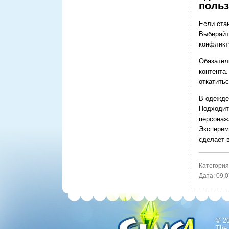
польз
Если ста
Выбирайт
конфликт
Обязател
контента
откатить
В одежде
Подходит
персонаж
Эксперим
сделает 
Категория
Дата:
09.0
© 2
The