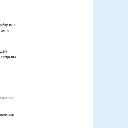
юбку или
том и
я
ядел
 когда вы
я шляпа.
рашения.