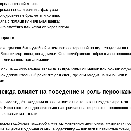
ерелья разной длины;
рокие пояса и ремни с фактурой;
огоуровневые браслеты и кольца;
япа с полями или вязаная шапка;
мка‑плетёнка или кожаная через плечо.
 сумки
бохо должна быть удобной и немного состаренной на вид: сандалии на п
 ботинки‑мартенсы, эспадрильи. Они подчёркивают образ жизни персона
 с движением при анимации.
больше — нормальное явление. В игре большой мешок или рюкзак служа
 как дополнительный реквизит для сцен, где сим уходит на рынок или в
ую.
дежда влияет на поведение и роль персонаж
 симa задаёт ожидания игрока и влияет на то, как вы будете играть за
а. Бохо‑костюм подсознательно настраивает на творчество, неспешност
ь к новым контактам.
важно подбирать гардероб с учётом жизненной цели симa: музыканту по
ие акценты и удобная обувь, а художнику — накидки и пятнистые ткани,