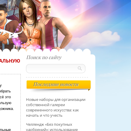
Поиск по сайту
УАЛЬНУЮ
Последние новости
у
обрать
сё это
Новые наборы для организации
ользую
собственной галереи
дожника.
современного искусства: как
начать и что учесть
Челлендж «Без покупных
удобрений»: использование
ельные