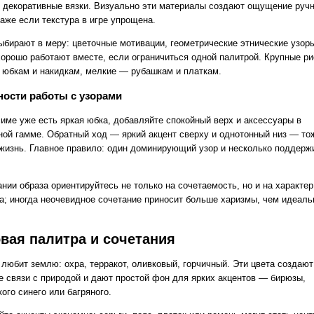
, декоративные вязки. Визуально эти материалы создают ощущение руч
аже если текстура в игре упрощена.
ыбирают в меру: цветочные мотивации, геометрические этнические узор
хорошо работают вместе, если ограничиться одной палитрой. Крупные ри
 юбкам и накидкам, мелкие — рубашкам и платкам.
ости работы с узорами
симе уже есть яркая юбка, добавляйте спокойный верх и аксессуары в
ной гамме. Обратный ход — яркий акцент сверху и однотонный низ — то
 жизнь. Главное правило: один доминирующий узор и несколько поддер
нии образа ориентируйтесь не только на сочетаемость, но и на характер
а; иногда неочевидное сочетание приносит больше харизмы, чем идеаль
.
вая палитра и сочетания
 любит землю: охра, терракот, оливковый, горчичный. Эти цвета создают
 связи с природой и дают простой фон для ярких акцентов — бирюзы,
ого синего или багряного.