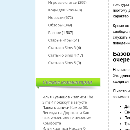
Игровые статьи
(299)
текстуры 
Коды для Sims 4
(8)
поэтому 
характер
Новости
(672)
Обзоры
(349)
Кроме эст
свободол
Разное
(1 507)
служить 
Старые игры
(51)
поведени
Статьи о Sims 3
(4)
Базов
Статьи о Sims 4
(17)
очер
Статьи о Sims 5
(9)
Начните 
Это длин
Свежие комментарии
кардиган 
Я часто 
Илья Кузнецов
к записи
The
занимает 
Sims 4 покажут в августе
Дл
Павел
к записи
Камри 50:
Легенда на Дорогах и Как
Св
Она Изменила Понимание
По
Комфорта
Тр
Илья
к записи
Ниссан Х-
Бр