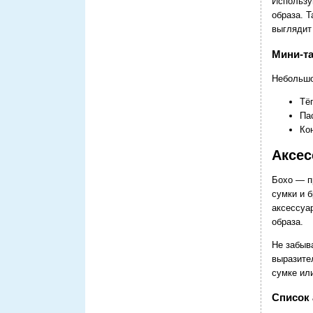
Используй
образа. Т
выглядит
Мини‑т
Небольшо
Тё
Па
Ко
Аксес
Бохо — п
сумки и 
аксессуа
образа.
Не забыв
выразите
сумке ил
Список 