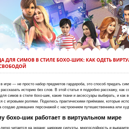
А ДЛЯ СИМОВ В СТИЛЕ БОХО‑ШИК: КАК ОДЕТЬ ВИРТ
СВОБОДОЙ
 в игре — не просто набор предметов гардероба, это способ придать сим
 рассказать историю без слов. В этой статье я подробно расскажу, как с
для симов в стиле бохо‑шик, какие ткани и аксессуары выбирать, и как в
ся с игровыми ролями. Поделюсь практическими приёмами, которые исп
да создаю домашних персонажей с настроением путешественника или ху
у бохо‑шик работает в виртуальном мире
 легко читается на экране: широкие силуэты, многослойность и выразит