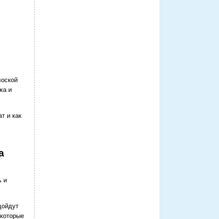
лоской
жа и
т и как
а
ь и
дойдут
 которые