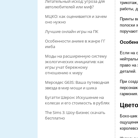
Летательный исход: угроза для
трикотаж
автолюбителей или миф?
работы, д
МЦКО: как оценивается и зачем
Принты в
оно нужно
полоски 
Лучшие онлайн игры на ПК
поручают
Особенности аниме в жанре ГГ
Особенн
имба
Если на 
Моды на расширенную систему
нейтраль
экологических инициатив: как
право на
игры учат бережному
деталей.
отношению к миру
При созда
Мерседес G63S: Ваша путеводная
звезда в мир мощи и шика
персонаж
гармония
Бугатти Шерон: Искушение на
колесах и его стоимость в рублях
Цвето
The Sims 3: Шоу-Бизнес скачать
Бохо‑шик
бесплатно
ощущение
королевск