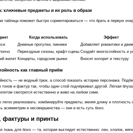
: ключевые предметы и их роль в образе
я таблица поможет быстро сориентироваться — что брать в первую оче
дмет
Когда использовать
Эффект
кси
Дневные прогулки, пикники
Добавляет романтики и дви
пончо
Переходные сезоны, крафт‑сцены
Создаёт многослойность и у
ий жилет
Концерты, городские рынки
Вносит колорит и текстуру
лойность как главный приём
йность — не модный трюк, а способ показать историю персонажа. Подбе
 тонов и фактур так, чтобы один слой подчёркивал другой. Лёгкая блуза
илетом смотрится естественно и живо на любом симе.
о легко реализовать: комбинируйте предметы, меняя длину и плотность 
сь асимметрии и несовершенства — они и есть суть бохо.
, фактуры и принты
 ткань для бохо — та, которая выглядит естественно: лен, хлопок, мяг