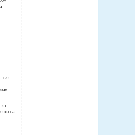
тром
а
льные
оря»
ляют
ленты на