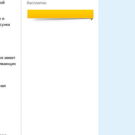
бесплатно
ной
ы и
сунки
же имеет
живающих
ная