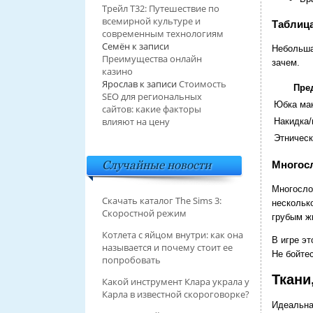
Трейл T32: Путешествие по
всемирной культуре и
Таблица
современным технологиям
Семён
к записи
Небольша
Преимущества онлайн
зачем.
казино
Ярослав
к записи
Стоимость
Пре
SEO для региональных
Юбка ма
сайтов: какие факторы
влияют на цену
Накидка/
Этническ
Случайные новости
Многос
Многосло
Скачать каталог The Sims 3:
несколько
Скоростной режим
грубым ж
Котлета с яйцом внутри: как она
В игре эт
называется и почему стоит ее
Не бойте
попробовать
Ткани
Какой инструмент Клара украла у
Карла в известной скороговорке?
Идеальная