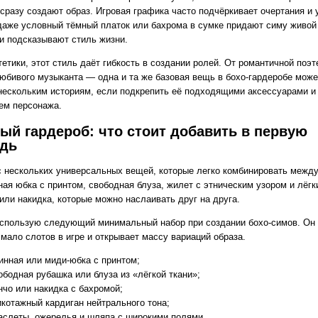
сразу создают образ. Игровая графика часто подчёркивает очертания и 
даже условный тёмный платок или бахрома в сумке придают симу живой
 и подсказывают стиль жизни.
етики, этот стиль даёт гибкость в создании ролей. От романтичной поэ
юбивого музыканта — одна и та же базовая вещь в бохо‑гардеробе може
нескольким историям, если подкрепить её подходящими аксессуарами и
ем персонажа.
ый гардероб: что стоит добавить в первую
едь
с нескольких универсальных вещей, которые легко комбинировать между
ная юбка с принтом, свободная блуза, жилет с этническим узором и лёгк
или накидка, которые можно наслаивать друг на друга.
использую следующий минимальный набор при создании бохо‑симов. Он
мало слотов в игре и открывает массу вариаций образа.
инная или миди‑юбка с принтом;
ободная рубашка или блуза из «лёгкой ткани»;
нчо или накидка с бахромой;
икотажный кардиган нейтрального тона;
аслеты, ожерелья и шляпа с широкими полями.