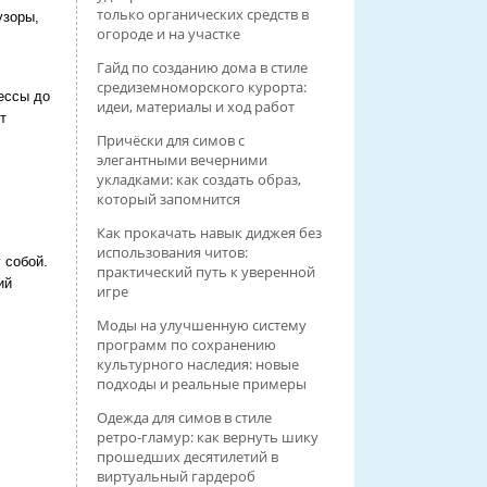
только органических средств в
узоры,
огороде и на участке
Гайд по созданию дома в стиле
средиземноморского курорта:
тессы до
идеи, материалы и ход работ
т
Причёски для симов с
элегантными вечерними
укладками: как создать образ,
который запомнится
Как прокачать навык диджея без
использования читов:
 собой.
практический путь к уверенной
ий
игре
Моды на улучшенную систему
программ по сохранению
культурного наследия: новые
подходы и реальные примеры
Одежда для симов в стиле
ретро‑гламур: как вернуть шику
прошедших десятилетий в
виртуальный гардероб