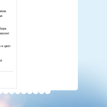
омом.
ше
бора
зволит
 и цвет.
на