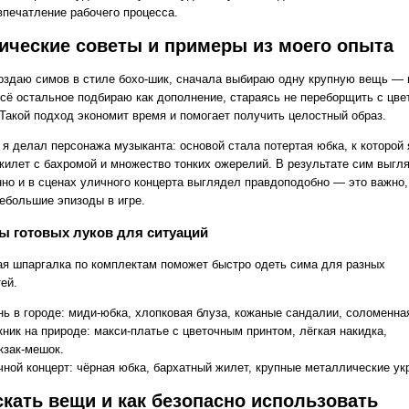
впечатление рабочего процесса.
ические советы и примеры из моего опыта
создаю симов в стиле бохо‑шик, сначала выбираю одну крупную вещь — 
Всё остальное подбираю как дополнение, стараясь не переборщить с цве
 Такой подход экономит время и помогает получить целостный образ.
я делал персонажа музыканта: основой стала потертая юбка, к которой 
жилет с бахромой и множество тонких ожерелий. В результате сим выгл
нно и в сценах уличного концерта выглядел правдоподобно — это важно,
небольшие эпизоды в игре.
ы готовых луков для ситуаций
я шпаргалка по комплектам поможет быстро одеть симa для разных
ей.
нь в городе: миди‑юбка, хлопковая блуза, кожаные сандалии, соломенна
кник на природе: макси‑платье с цветочным принтом, лёгкая накидка,
кзак‑мешок.
чной концерт: чёрная юбка, бархатный жилет, крупные металлические ук
скать вещи и как безопасно использовать