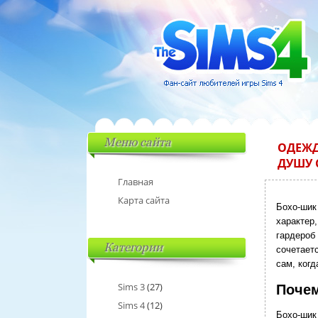
Меню сайта
ОДЕЖД
ДУШУ 
Главная
Карта сайта
Бохо‑шик
характер,
гардероб 
Категории
сочетает
сам, ког
Sims 3
(27)
Почем
Sims 4
(12)
Бохо‑шик