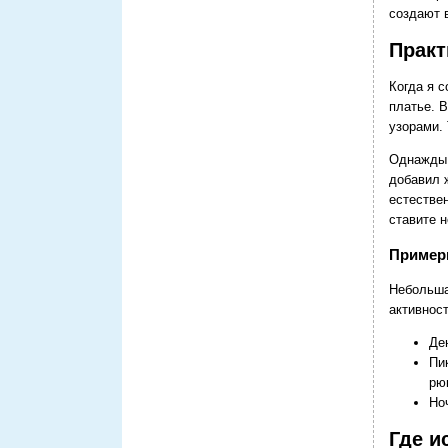
создают 
Практ
Когда я 
платье. 
узорами.
Однажды 
добавил 
естестве
ставите 
Пример
Небольша
активност
Де
Пи
рю
Но
Где и