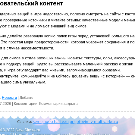
овательский контент
ндартных вещей в игре недостаточно, полезно смотреть на сайты с каст
е проверенные источники и читайте отзывы: качественные модели мень
уют с модами и не ломают внешний вид симов.
ьно делайте резервную копию папок игры перед установкой большого на
. Это простая мера предосторожности, которая убережёт сохранения и по
ся в случае несовместимости.
 для симов в стиле бохо‑шик важны нюансы: текстуры, слои, аксессуары
е к подбору вещей, будто вы рассказываете маленький рассказ о жизни
а, и игра отблагодарит вас живыми, запоминающимися образами.
ентируйте, комбинируйте и не бойтесь добавить вещь «с историей» — о
вашего сима уникальным.
:
Новости
| Добавил:
7.2026
| Комментарии:
Комментарии закрыты
Ссылки:
semejnoeschaste.ru
prigotovim-v-multivarke.ru
013-2022 New-Sims4.ru
 sims 4 | Симс 4 - Русскоязычный неофициальный сайт игры