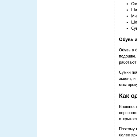
Ож
Ши
Мн
Шл
Су
Обувь и
Обувь в 
подошве,
работают
Сумки по
акцент, и
мастерск
Как о
Внешность
персонаж
открытост
Поэтому 
более ярк