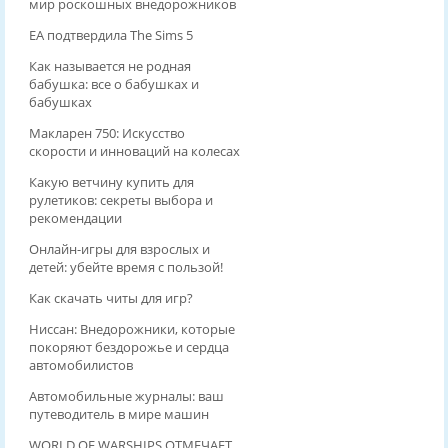
мир роскошных внедорожников
EA подтвердила The Sims 5
Как называется не родная
бабушка: все о бабушках и
бабушках
Макларен 750: Искусство
скорости и инноваций на колесах
Какую ветчину купить для
рулетиков: секреты выбора и
рекомендации
Онлайн-игры для взрослых и
детей: убейте время с пользой!
Как скачать читы для игр?
Ниссан: Внедорожники, которые
покоряют бездорожье и сердца
автомобилистов
Автомобильные журналы: ваш
путеводитель в мире машин
WORLD OF WARSHIPS ОТМЕЧАЕТ