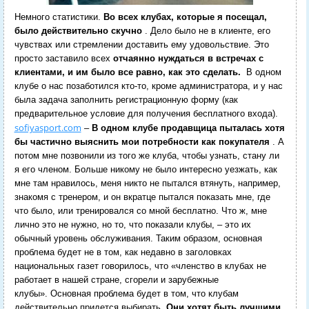
Немного статистики.
Во всех клубах, которые я посещал,
было действительно скучно
. Дело было не в клиенте, его
чувствах или стремлении доставить ему удовольствие. Это
просто заставило всех
отчаянно нуждаться в встречах с
клиентами, и им было все равно, как это сделать.
В одном
клубе о нас позаботился кто-то, кроме администратора, и у нас
была задача заполнить регистрационную форму (как
предварительное условие для получения бесплатного входа).
sofiyasport.com
–
В одном клубе продавщица пыталась хотя
бы частично выяснить мои потребности как покупателя
. А
потом мне позвонили из того же клуба, чтобы узнать, стану ли
я его членом. Больше никому не было интересно уезжать, как
мне там нравилось, меня никто не пытался втянуть, например,
знакомя с тренером, и он вкратце пытался показать мне, где
что было, или тренировался со мной бесплатно. Что ж, мне
лично это не нужно, но то, что показали клубы, – это их
обычный уровень обслуживания. Таким образом, основная
проблема будет не в том, как недавно в заголовках
национальных газет говорилось, что «членство в клубах не
работает в нашей стране, сгорели и зарубежные
клубы». Основная проблема будет в том, что клубам
действительно придется выбирать.
Они хотят быть лучшими