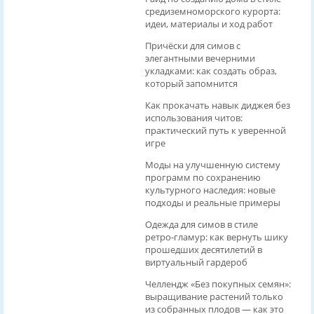
средиземноморского курорта:
идеи, материалы и ход работ
Причёски для симов с
элегантными вечерними
укладками: как создать образ,
который запомнится
Как прокачать навык диджея без
использования читов:
практический путь к уверенной
игре
Моды на улучшенную систему
программ по сохранению
культурного наследия: новые
подходы и реальные примеры
Одежда для симов в стиле
ретро‑гламур: как вернуть шику
прошедших десятилетий в
виртуальный гардероб
Челлендж «Без покупных семян»:
выращивание растений только
из собранных плодов — как это