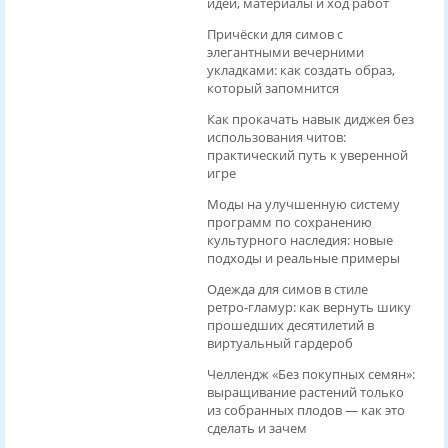
идеи, материалы и ход работ
Причёски для симов с
элегантными вечерними
укладками: как создать образ,
который запомнится
Как прокачать навык диджея без
использования читов:
практический путь к уверенной
игре
Моды на улучшенную систему
программ по сохранению
культурного наследия: новые
подходы и реальные примеры
Одежда для симов в стиле
ретро‑гламур: как вернуть шику
прошедших десятилетий в
виртуальный гардероб
Челлендж «Без покупных семян»:
выращивание растений только
из собранных плодов — как это
сделать и зачем