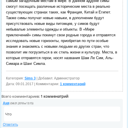
самым загадочным местам в мире. В данном аддоне симы
смогут посещать различные исторические места в реально
существующих странах таких, как Франция, Китай и Египет.
Также симы получат новые навыки, в дополнении будут
присутствовать новые виды питомцев, у симов будут
небывалые элементы одежды и объекты. В «Мире
приключений» симы покинут свои родные города и отправятся
исследовать новые горизонты, приобретая по пути особые
знания и знакомясь с новыми людьми из других стран, что
позволит им погрузиться в их стиль жизни и культуру. Места, в
которые отправятся герои, носят названия Шам Ле Сим, Аль-
Симара и Шанг Симла.
Категория:
Sims 3
| Добавил: Администратор
Дата:
09.01.2017
| Комментарии:
1 комментарий
Всего комментариев:
1 комменатрий
Аня
(04.01.2018 в 13:15)
Что
Ответить