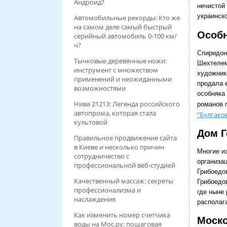
Андроид?
нечистой
украинско
Автомобильные рекорды: Кто же
на самом деле самый быстрый
Особ
серийный автомобиль 0-100 км/
ч?
Спиридон
Тычковые деревянные ножи:
Шехтелем
инструмент с множеством
художник
применений и неожиданными
продала 
возможностями
особняка 
Нива 21213: Легенда российского
романов 
автопрома, которая стала
“Булгако
культовой
Дом Г
Правильное продвижение сайта
в Киеве и несколько причин
Многие и
сотрудничество с
организа
профессиональной веб-студией
Грибоедо
Качественный массаж: секреты
Грибоедов
профессионализма и
где ныне
наслаждения
располаг
Как изменить номер счетчика
Моско
воды на Мос.ру: пошаговая