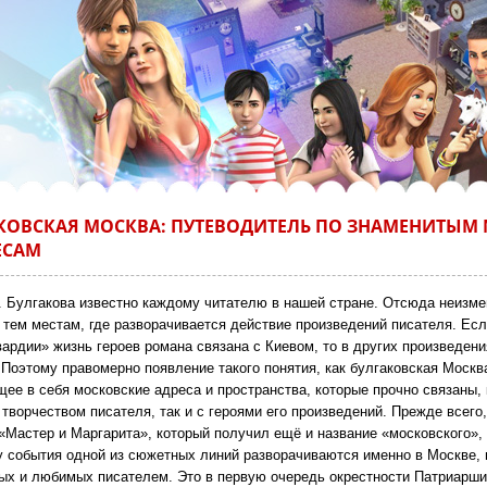
КОВСКАЯ МОСКВА: ПУТЕВОДИТЕЛЬ ПО ЗНАМЕНИТЫМ
ЕСАМ
. Булгакова известно каждому читателю в нашей стране. Отсюда неизм
к тем местам, где разворачивается действие произведений писателя. Есл
ардии» жизнь героев романа связана с Киевом, то в других произведени
.
Поэтому правомерно появление такого понятия, как булгаковская Москв
ее в себя московские адреса и пространства, которые прочно связаны, 
творчеством писателя, так и с героями его произведений. Прежде всего,
«Мастер и Маргарита», который получил ещё и название «московского»,
у события одной из сюжетных линий разворачиваются именно в Москве, 
ых и любимых писателем. Это в первую очередь окрестности Патриарши