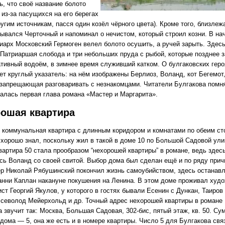
ь, что своё название болото
из-за пасущихся на его берегах
ругим источникам, пасся один козёл чёрного цвета). Кроме того, близле
зывался Черточный и напоминал о нечистом, который строил козни. В на
риарх Московский Гермоген велел болото осушить, а ручей зарыть. Здес
 Патриаршая слобода и три небольших пруда с рыбой, которые позднее 
ативный водоём, в зимнее время служивший катком. О булгаковских геро
ет круглый указатель: на нём изображены Берлиоз, Воланд, кот Бегемот,
 запрещающая разговаривать с незнакомцами. Читатели Булгакова помня
валась первая глава романа «Мастер и Маргарита».
ошая квартира
е коммунальная квартира с длинным коридором и комнатами по обеим ст
 хорошо знал, поскольку жил в такой в доме 10 по Большой Садовой ули
вартира 50 стала прообразом “нехорошей квартиры” в романе, ведь здес
сь Воланд со своей свитой. Выбор дома был сделан ещё и по ряду прич
р Николай Рябушинский покончил жизнь самоубийством, здесь останав
анни Каплан накануне покушения на Ленина. В этом доме проживал худо
ст Георгий Якулов, у которого в гостях бывали Есенин с Дункан, Таиров
Всеволод Мейерхольд и др. Точный адрес нехорошей квартиры в романе
 звучит так: Москва, Большая Садовая, 302-бис, пятый этаж, кв. 50. С
дома — 5, она же есть и в номере квартиры. Число 5 для Булгакова свя