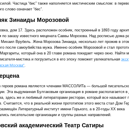
 силой. Частица “бис” также наполняется мистическим смыслом: в перев
го слово означает “бес”.
няк Зинаиды Морозовой
овка, дом 17. Здесь расположен особняк, построенный в 1893 году архи
 по заказу известного мецената Саввы Морозова. Над росписью дома р
 Михаил Врубель. Жена Морозова Зинаида, несколько лет прожив в это
его после самоубийства мужа. Именно особняк Морозовой и стал протот
Маргариты, который она в 20 главе романа покидает через окно. Найти м
экс
писателя-мистика и погрузиться в его эпоху поможет увлекательная
вская Москва”
.
ерцена
з героев романа являются членами МАССОЛИТа — большой писательск
ции. Эта выдуманная Булгаковым организация в романе располагается в
ва, здесь же и любимый литераторами ресторан, который все называют 
. Считается, что в реальной жизни прототипом этого места стал Дом Ге
 размещён Литературный институт имени Горького, а в 20-годы ХХ века
ались писательские организации и группы разных направлений.
вский академический Театр Сатиры