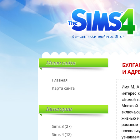
Меню сайта
БУЛГА
И АДР
Главная
Имя М. А
Карта сайта
интерес 
«Белой гв
Москвой
Категории
включающ
жизнью и 
романом 
Sims 3
(27)
поскольк
Sims 4
(12)
узнаваем