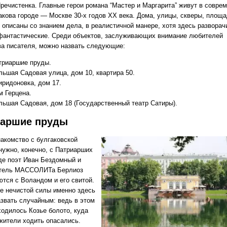
Пречистенка. Главные герои романа “Мастер и Маргарита” живут в совре
акова городе — Москве 30-х годов XX века. Дома, улицы, скверы, площа
 описаны со знанием дела, в реалистичной манере, хотя здесь развора
фантастические. Среди объектов, заслуживающих внимание любителей
ва писателя, можно назвать следующие:
триаршие пруды.
льшая Садовая улица, дом 10, квартира 50.
иридоновка, дом 17.
м Герцена.
льшая Садовая, дом 18 (Государственный театр Сатиры).
иаршие пруды
накомство с булгаковской
нужно, конечно, с Патриарших
где поэт Иван Бездомный и
итель МАССОЛИТа Берлиоз
ются с Воландом и его свитой.
е нечистой силы именно здесь
азвать случайным: ведь в этом
ходилось Козье болото, куда
жители ходить опасались.