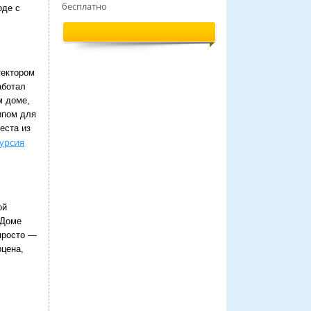
бесплатно
оде с
тектором
аботал
м доме,
ипом для
еста из
курсия
ой
 Доме
просто —
рцена,