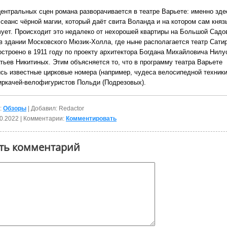
центральных сцен романа разворачивается в театре Варьете: именно зде
 сеанс чёрной магии, который даёт свита Воланда и на котором сам княз
вует. Происходит это недалеко от нехорошей квартиры на Большой Садов
 в здании Московского Мюзик-Холла, где ныне располагается театр Сати
остроено в 1911 году по проекту архитектора Богдана Михайловича Нилу
тьев Никитиных. Этим объясняется то, что в программу театра Варьете
сь известные цирковые номера (например, чудеса велосипедной техник
иркачей-велофигуристов Польди (Подрезовых).
:
Обзоры
| Добавил: Redactor
0.2022
| Комментарии:
Комментировать
ть комментарий