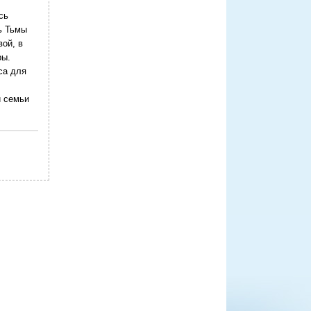
сь
ь Тьмы
ой, в
ры.
са для
и семьи