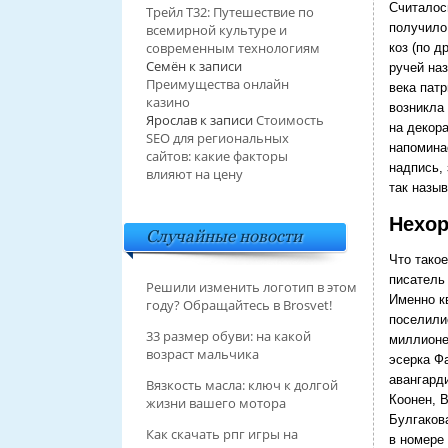
Считалос
Трейл T32: Путешествие по
получило 
всемирной культуре и
современным технологиям
коз (по д
Семён
к записи
ручей на
Преимущества онлайн
века пат
казино
возникла
Ярослав
к записи
Стоимость
на декор
SEO для региональных
напомина
сайтов: какие факторы
надпись,
влияют на цену
так назы
Нехор
Случайные новости
Что тако
писатель
Решили изменить логотип в этом
Именно к
году? Обращайтесь в Brosvet!
поселили
33 размер обуви: на какой
миллионе
возраст мальчика
эсерка Ф
авангарди
Вязкость масла: ключ к долгой
Коонен, 
жизни вашего мотора
Булгакова
Как скачать рпг игры на
в номере 