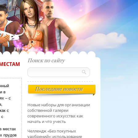
Поиск по сайту
 МЕСТАМ
енный
Последние новости
и в
ях – с
а,
Новые наборы для организации
собственной галереи
как с
современного искусства: как
 с
начать и что учесть
в местах
Челлендж «Без покупных
х прудов
удобрений»: использование