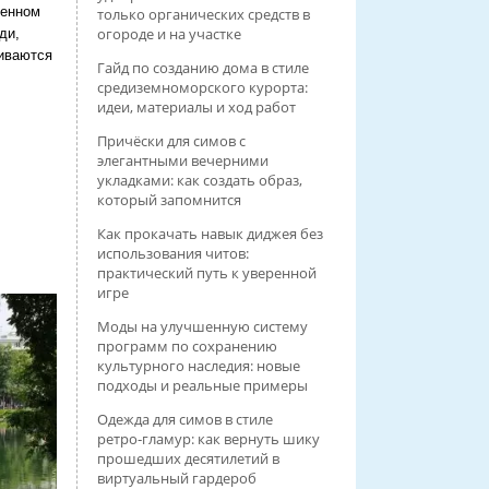
менном
только органических средств в
огороде и на участке
ди,
чиваются
Гайд по созданию дома в стиле
средиземноморского курорта:
идеи, материалы и ход работ
Причёски для симов с
элегантными вечерними
укладками: как создать образ,
который запомнится
Как прокачать навык диджея без
использования читов:
практический путь к уверенной
игре
Моды на улучшенную систему
программ по сохранению
культурного наследия: новые
подходы и реальные примеры
Одежда для симов в стиле
ретро‑гламур: как вернуть шику
прошедших десятилетий в
виртуальный гардероб