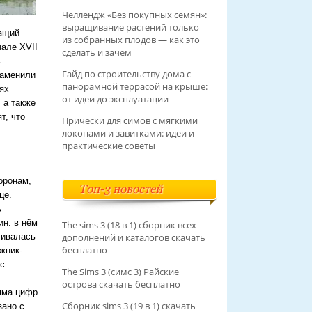
Челлендж «Без покупных семян»:
выращивание растений только
жащий
из собранных плодов — как это
чале XVII
сделать и зачем
ь
Гайд по строительству дома с
заменили
панорамной террасой на крыше:
ях
от идеи до эксплуатации
 а также
т, что
Причёски для симов с мягкими
локонами и завитками: идеи и
практические советы
оронам,
Топ-3 новостей
це.
ь
ин: в нём
The sims 3 (18 в 1) сборник всех
дополнений и каталогов скачать
ливалась
бесплатно
жник-
 с
The Sims 3 (симс 3) Райские
острова скачать бесплатно
умма цифр
Сборник sims 3 (19 в 1) скачать
зано с