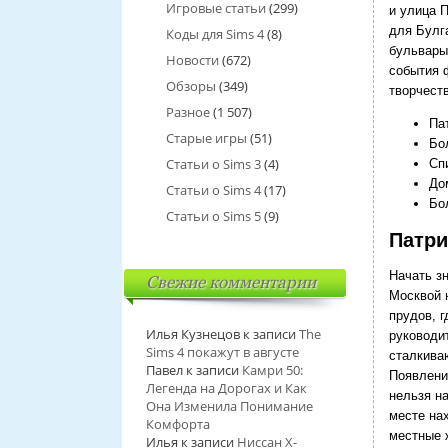
Игровые статьи
(299)
и улица 
для Булг
Коды для Sims 4
(8)
бульвары
Новости
(672)
события 
Обзоры
(349)
творчест
Разное
(1 507)
Па
Старые игры
(51)
Бо
Статьи о Sims 3
(4)
Сп
До
Статьи о Sims 4
(17)
Бо
Статьи о Sims 5
(9)
Патр
Начать з
Свежие комментарии
Москвой 
прудов, 
Илья Кузнецов
к записи
The
руковод
Sims 4 покажут в августе
сталкива
Павел
к записи
Камри 50:
Появлени
Легенда на Дорогах и Как
нельзя н
Она Изменила Понимание
месте на
Комфорта
местные 
Илья
к записи
Ниссан Х-