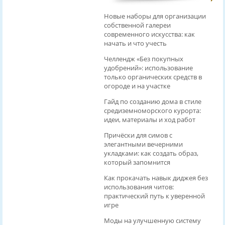
Новые наборы для организации
собственной галереи
современного искусства: как
начать и что учесть
Челлендж «Без покупных
удобрений»: использование
только органических средств в
огороде и на участке
Гайд по созданию дома в стиле
средиземноморского курорта:
идеи, материалы и ход работ
Причёски для симов с
элегантными вечерними
укладками: как создать образ,
который запомнится
Как прокачать навык диджея без
использования читов:
практический путь к уверенной
игре
Моды на улучшенную систему