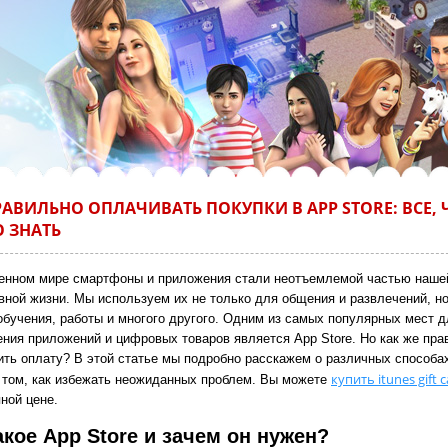
РАВИЛЬНО ОПЛАЧИВАТЬ ПОКУПКИ В APP STORE: ВСЕ, 
 ЗНАТЬ
енном мире смартфоны и приложения стали неотъемлемой частью наше
вной жизни. Мы используем их не только для общения и развлечений, но
 обучения, работы и многого другого. Одним из самых популярных мест д
ения приложений и цифровых товаров является App Store. Но как же пра
ить оплату? В этой статье мы подробно расскажем о различных способа
купить itunes gift 
о том, как избежать неожиданных проблем. Вы можете
ной цене.
акое App Store и зачем он нужен?