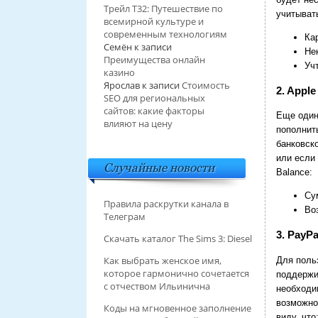
Трейл T32: Путешествие по
учитывать
всемирной культуре и
современным технологиям
Ка
Семён
к записи
Не
Преимущества онлайн
Уч
казино
Ярослав
к записи
Стоимость
2. Apple
SEO для региональных
сайтов: какие факторы
Еще один
влияют на цену
пополнит
банковск
или если 
Случайные новости
Balance:
Су
Правила раскрутки канала в
Во
Телеграм
3. PayP
Скачать каталог The Sims 3: Diesel
Как выбрать женское имя,
Для поль
которое гармонично сочетается
поддержи
с отчеством Ильинична
необходи
возможнос
Коды на мгновенное заполнение
виду, что