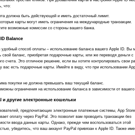
, что:
рта должна быть действующей и иметь достаточный лимит.
которые карты могут иметь ограничения на международные транзакции.
тите возможные комиссии со стороны вашего банка.
 ID Balance
 удобный способ оплаты – использование баланса вашего Apple ID. Вы 
ь свой баланс, приобретая подарочные карты, или же переводя деньги с
ого счета. Это отличное решение, если вы хотите контролировать свои р
у вас есть подарочные карты. Имейте в виду, что при использовании App
мма покупки не должна превышать ваш текущий баланс.
зможны ограничения на использование баланса в зависимости от вашего 
al и другие электронные кошельки
зователей, предпочитающих электронные платежные системы, App Store
вает оплату через PayPal. Это позволит вам проводить транзакции без
мости ввода данных карты. Однако, прежде чем воспользоваться этой
тью, убедитесь, что ваш аккаунт PayPal привязан к Apple ID. Также име
: