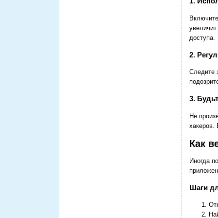
1. Исп
Включите
увеличит
доступа.
2. Регу
Следите 
подозрит
3. Будь
Не произв
хакеров.
Как в
Иногда п
приложени
Шаги дл
От
На