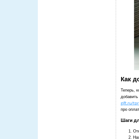
Как д
Теперь, 
добавить
gift.ru/t
про оплат
Шаги дл
От
На