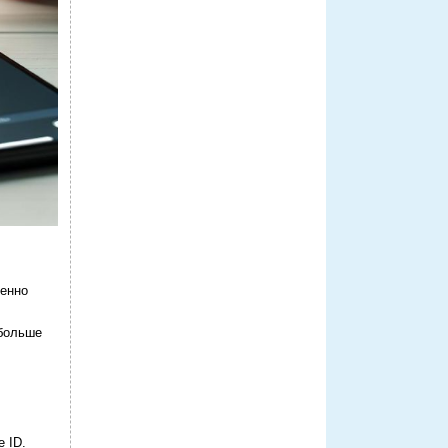
менно
 больше
e ID.