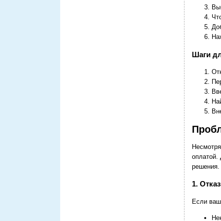
Вы
Чт
До
На
Шаги дл
От
Пе
Вв
На
Вн
Пробл
Несмотря
оплатой.
решения.
1. Отка
Если ваш
Не