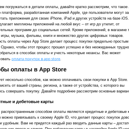
ем погружаться в детали оплаты, давайте кратко рассмотрим, что такое
о платформа, разработанная компанией Apple, где пользователи могут з
тать приложения для своих iPhone, iPad и других устройств на базе iOS
длагает миллионы приложений на любой вкус – от игр до утилит, от
тельных программ до социальных сетей. Кроме приложений, в магазине 
 игры, музыка, фильмы, книги и множество других цифровых товаров.
сть оплаты через App Store делает процесс покупки предельно простым
 Однако, чтобы этот процесс прошел успешно и без неожиданных трудно
зобраться в способах оплаты и учесть некоторые нюансы. Вас может
оплата покупок в app store
совать
.
бы оплаты в App Store
т несколько способов, как можно оплачивать свои покупки в App Store.
исеть от вашей страны, региона, а также от устройства, с которого вы
есь совершать покупку. Давайте подробнее рассмотрим основные вариан
итные и дебетовые карты
 распространенным способом оплаты являются кредитные и дебетовые 
ы можно привязывать к своему Apple ID, что делает процесс покупок дов
и удобным. Вам не придется каждый раз вводить данные карты – достат
скольких простых кликов. При добавлении карты в настройки Apple ID н