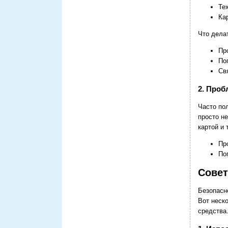
Те
Ка
Что дела
Пр
По
Св
2. Проб
Часто по
просто не
картой и 
Пр
По
Совет
Безопасн
Вот неск
средства