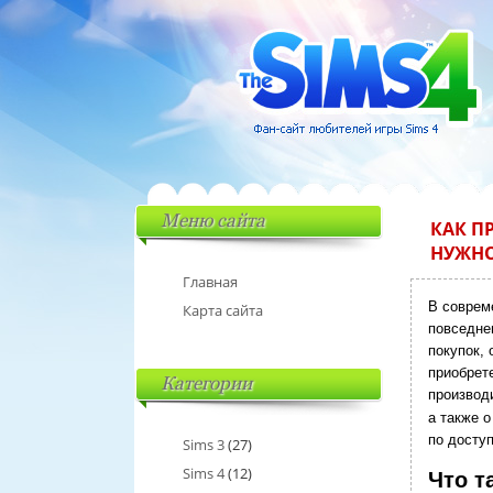
Меню сайта
КАК П
НУЖНО
Главная
В соврем
Карта сайта
повседне
покупок,
приобрет
Категории
производ
а также 
по доступ
Sims 3
(27)
Sims 4
(12)
Что т