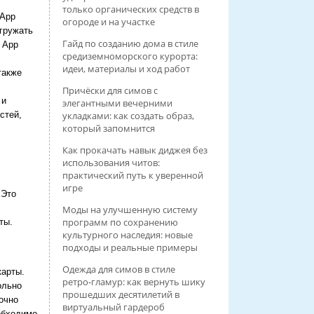
только органических средств в
 App
огороде и на участке
агружать
Гайд по созданию дома в стиле
. App
средиземноморского курорта:
идеи, материалы и ход работ
также
Причёски для симов с
 и
элегантными вечерними
укладками: как создать образ,
стей,
который запомнится
Как прокачать навык диджея без
использования читов:
практический путь к уверенной
игре
 Это
Моды на улучшенную систему
программ по сохранению
ты.
культурного наследия: новые
подходы и реальные примеры
Одежда для симов в стиле
карты.
ретро‑гламур: как вернуть шику
ольно
прошедших десятилетий в
очно
виртуальный гардероб
еобходимо