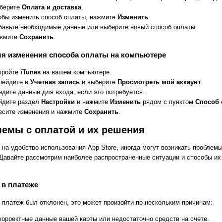
берите
Оплата и доставка
.
обы изменить способ оплаты, нажмите
Изменить
.
бавьте необходимые данные или выберите новый способ оплаты.
жмите
Сохранить
.
я изменения способа оплаты на компьютере
кройте
iTunes
на вашем компьютере.
рейдите в
Учетная запись
и выберите
Просмотреть мой аккаунт
.
едите данные для входа, если это потребуется.
йдите раздел
Настройки
и нажмите
Изменить
рядом с пунктом
Способ 
есите изменения и нажмите
Сохранить
.
емы с оплатой и их решения
 на удобство использования App Store, иногда могут возникать проблемы
 Давайте рассмотрим наиболее распространенные ситуации и способы их
з в платеже
 платеж был отклонен, это может произойти по нескольким причинам:
корректные данные вашей карты или недостаточно средств на счете.