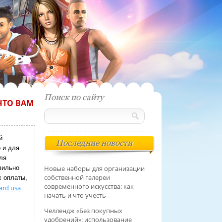
Поиск по сайту
ЧТО ВАМ
й
Последние новости
 и для
ля
вильно
Новые наборы для организации
собственной галереи
х оплаты,
современного искусства: как
card usa
начать и что учесть
Челлендж «Без покупных
удобрений»: использование