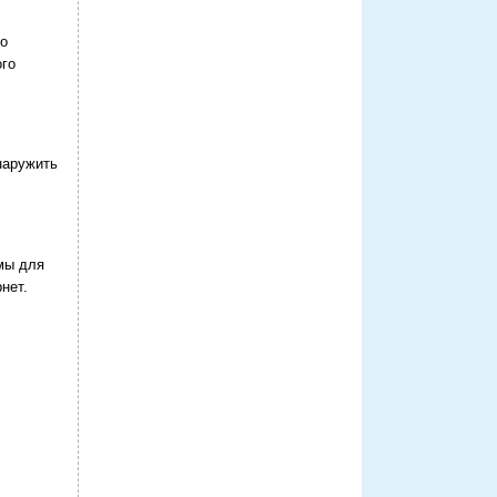
то
ого
наружить
имы для
нет.