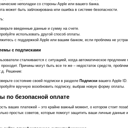
хнические неполадки со стороны Apple или вашего банка.
рта может быть заблокирована или ошибка в системе безопасности.
ть:
оверьте введенные данные и сумму на счете.
пробуйте использовать другой способ оплаты.
яжитесь с поддержкой Apple или вашим банком, если проблема не устра
лемы с подписками
льзователи сталкиваются с ситуацией, когда автоматическое продление 
 проходит. Причины могут быть все те же – недостаток средств, пробле
т.д. Решение:
оверьте состояние своей подписки в разделе
Подписки
вашего Apple ID.
пробуйте вручную возобновить подписку, выбрав новую форму оплаты.
ы по безопасной оплате
ость ваших платежей – это крайне важный момент, о котором стоит поза
олько простых советов, которые помогут защитить ваши личные данные 
.