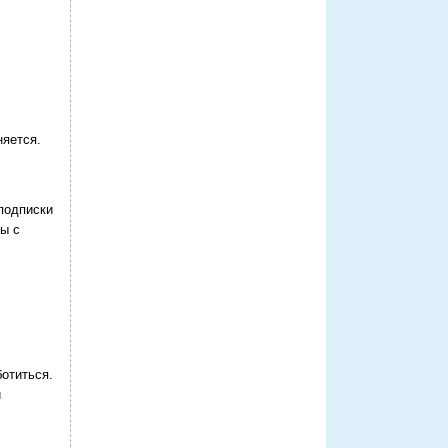
няется.
подписки
мы с
ботиться.
и