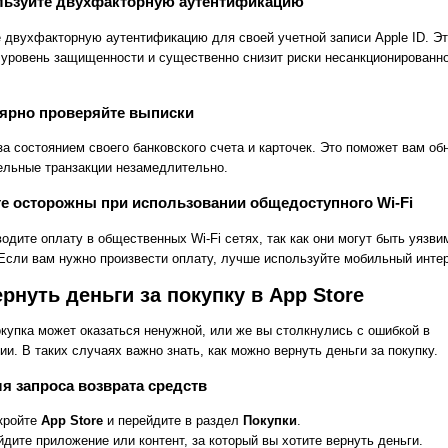
ользуйте двухфакторную аутентификацию
 двухфакторную аутентификацию для своей учетной записи Apple ID. Э
 уровень защищенности и существенно снизит риски несанкционированн
лярно проверяйте выписки
за состоянием своего банковского счета и карточек. Это поможет вам об
ельные транзакции незамедлительно.
те осторожны при использовании общедоступного Wi-Fi
одите оплату в общественных Wi-Fi сетях, так как они могут быть уязв
 Если вам нужно произвести оплату, лучше используйте мобильный интер
ернуть деньги за покупку в App Store
окупка может оказаться ненужной, или же вы столкнулись с ошибкой в
и. В таких случаях важно знать, как можно вернуть деньги за покупку.
я запроса возврата средств
кройте
App Store
и перейдите в раздел
Покупки
.
йдите приложение или контент, за который вы хотите вернуть деньги.