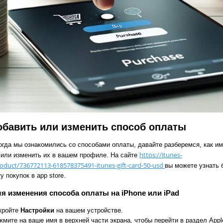
обавить или изменить способ оплаты
когда мы ознакомились со способами оплаты, давайте разберемся, как и
https://itunes-
 или изменить их в вашем профиле. На сайте
product/736772113-618578375491-itunes-gift-card-50-usd
вы можете узнать
у покупок в app store.
я изменения способа оплаты на iPhone или iPad
кройте
Настройки
на вашем устройстве.
жмите на ваше имя в верхней части экрана, чтобы перейти в раздел Appl