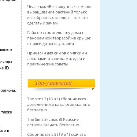
Челлендж «Без покупных семян»:
выращивание растений только
из собранных плодов — как это
сделать и зачем
Гайд по строительству дома с
панорамной террасой на крыше:
от идеи до эксплуатации
можете
Причёски для симов с мягкими
локонами и завитками: идеи и
асходы
практические советы
le ID
Топ-3 новостей
региона.
The sims 3 (18 в 1) сборник всех
дополнений и каталогов скачать
бесплатно
 также
The Sims 3 (симс 3) Райские
острова скачать бесплатно
йте в
Сборник sims 3 (19 в 1) скачать