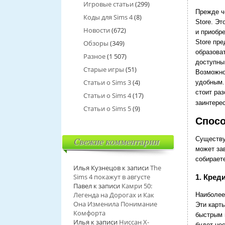
Игровые статьи
(299)
Прежде ч
Коды для Sims 4
(8)
Store. Эт
Новости
(672)
и приобре
Store пре
Обзоры
(349)
образова
Разное
(1 507)
доступны
Старые игры
(51)
Возможно
Статьи о Sims 3
(4)
удобным.
стоит ра
Статьи о Sims 4
(17)
заинтере
Статьи о Sims 5
(9)
Спосо
Существуе
Свежие комментарии
может зав
собирает
Илья Кузнецов
к записи
The
Sims 4 покажут в августе
1. Кред
Павел
к записи
Камри 50:
Легенда на Дорогах и Как
Наиболее
Она Изменила Понимание
Эти карт
Комфорта
быстрым 
Илья
к записи
Ниссан Х-
будет не