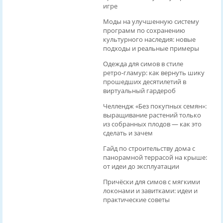
игре
Моды на улучшенную систему
программ по сохранению
культурного наследия: новые
подходы и реальные примеры
Одежда для симов в стиле
ретро‑гламур: как вернуть шику
прошедших десятилетий в
виртуальный гардероб
Челлендж «Без покупных семян»:
выращивание растений только
из собранных плодов — как это
сделать и зачем
Гайд по строительству дома с
панорамной террасой на крыше:
от идеи до эксплуатации
Причёски для симов с мягкими
локонами и завитками: идеи и
практические советы