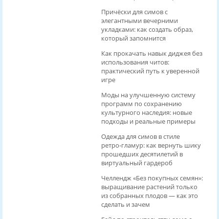
Причёски для симов с
элегантными вечерними
укладками: как создать образ,
который запомнится
Как прокачать навык диджея без
использования читов:
практический путь к уверенной
игре
Моды на улучшенную систему
программ по сохранению
культурного наследия: новые
подходы и реальные примеры
Одежда для симов в стиле
ретро‑гламур: как вернуть шику
прошедших десятилетий в
виртуальный гардероб
Челлендж «Без покупных семян»:
выращивание растений только
из собранных плодов — как это
сделать и зачем