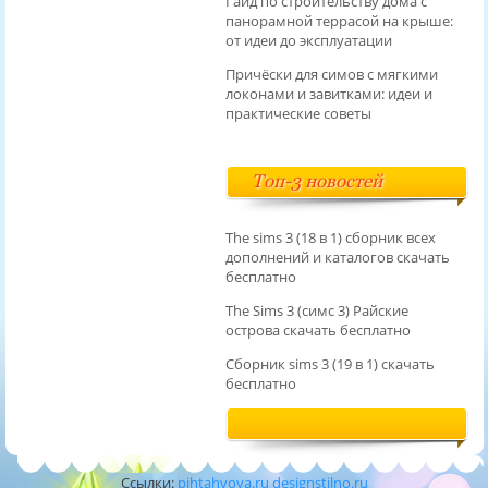
Гайд по строительству дома с
панорамной террасой на крыше:
от идеи до эксплуатации
Причёски для симов с мягкими
локонами и завитками: идеи и
практические советы
Топ-3 новостей
The sims 3 (18 в 1) сборник всех
дополнений и каталогов скачать
бесплатно
The Sims 3 (симс 3) Райские
острова скачать бесплатно
Сборник sims 3 (19 в 1) скачать
бесплатно
Ссылки:
pihtahvoya.ru
designstilno.ru