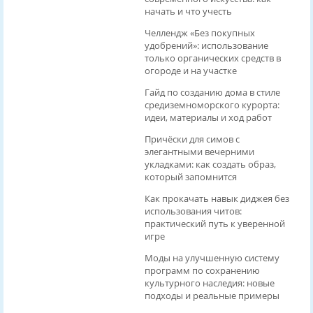
начать и что учесть
Челлендж «Без покупных
удобрений»: использование
только органических средств в
огороде и на участке
Гайд по созданию дома в стиле
средиземноморского курорта:
идеи, материалы и ход работ
Причёски для симов с
элегантными вечерними
укладками: как создать образ,
который запомнится
Как прокачать навык диджея без
использования читов:
практический путь к уверенной
игре
Моды на улучшенную систему
программ по сохранению
культурного наследия: новые
подходы и реальные примеры