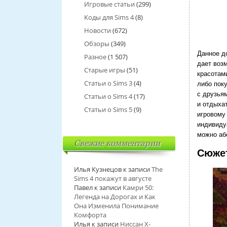
Игровые статьи
(299)
Коды для Sims 4
(8)
Новости
(672)
Обзоры
(349)
Данное д
Разное
(1 507)
дает воз
Старые игры
(51)
красотам
Статьи о Sims 3
(4)
либо пок
с друзья
Статьи о Sims 4
(17)
и отдыха
Статьи о Sims 5
(9)
игровому
индивиду
можно аб
Свежие комментарии
Сюже
Илья Кузнецов
к записи
The
Sims 4 покажут в августе
Павел
к записи
Камри 50:
Легенда на Дорогах и Как
Она Изменила Понимание
Комфорта
Илья
к записи
Ниссан Х-