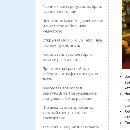
Гарнир к винегрету: как выбрать
лучшее сочетание
Union Auto: Как объединение сил
меняет автомобильную
индустрию
Открывая мир Oil Club Teboil: все,
что вам нужно знать
Как вызвать красное горло:
мифы и реальность
Проехала на красный: как
избежать штрафа и что нужно
Зи
знать
во
Mercedes Benz W220 в
кат
BeamNG.drive: Погружаемся в
Но
виртуальный мир роскоши
по
са
Что делать, если проехал на
Хо
красный свет: штрафы и
че
последствия
Са
The Sims 3: Шоу-Бизнес скачать