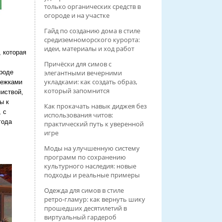
только органических средств в
огороде и на участке
Гайд по созданию дома в стиле
средиземноморского курорта:
идеи, материалы и ход работ
 которая
Причёски для симов с
ироде
элегантными вечерними
укладками: как создать образ,
нежками
который запомнится
листвой,
ы к
Как прокачать навык диджея без
 с
использования читов:
года
практический путь к уверенной
игре
Моды на улучшенную систему
программ по сохранению
культурного наследия: новые
подходы и реальные примеры
Одежда для симов в стиле
ретро‑гламур: как вернуть шику
прошедших десятилетий в
виртуальный гардероб