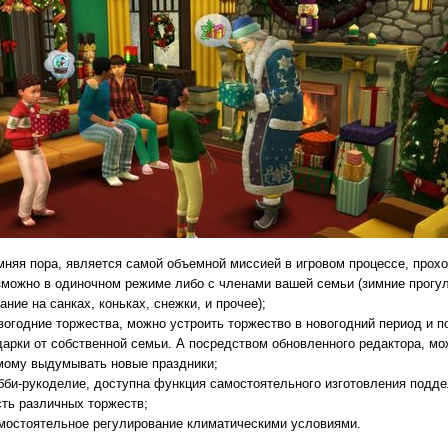
мняя пора, является самой объемной миссией в игровом процессе, прох
зможно в одиночном режиме либо с членами вашей семьи (зимние прогул
ание на санках, коньках, снежки, и прочее);
вогодние торжества, можно устроить торжество в новогодний период и п
дарки от собственной семьи. А посредством обновленного редактора, мо
мому выдумывать новые праздники;
бби-рукоделие, доступна функция самостоятельного изготовления подде
сть различных торжеств;
мостоятельное регулирование климатическими условиями.