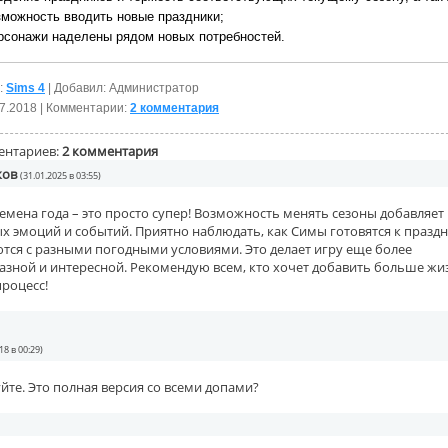
зможность вводить новые праздники;
рсонажи наделены рядом новых потребностей.
:
Sims 4
| Добавил: Администратор
7.2018
| Комментарии:
2 комментария
ентариев:
2 комментария
ков
(31.01.2025 в 03:55)
емена года – это просто супер! Возможность менять сезоны добавляет
х эмоций и событий. Приятно наблюдать, как Симы готовятся к празд
тся с разными погодными условиями. Это делает игру еще более
азной и интересной. Рекомендую всем, кто хочет добавить больше жи
роцесс!
18 в 00:29)
йте. Это полная версия со всеми допами?