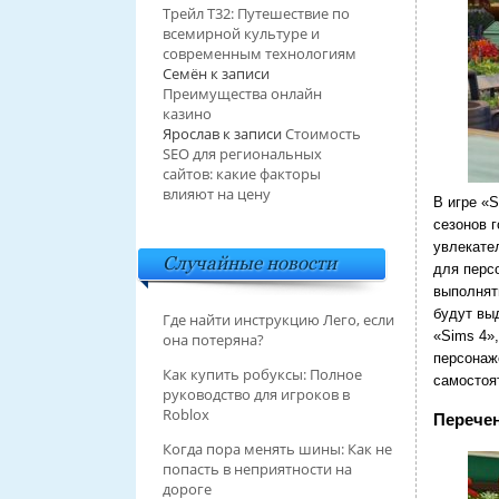
Трейл T32: Путешествие по
всемирной культуре и
современным технологиям
Семён
к записи
Преимущества онлайн
казино
Ярослав
к записи
Стоимость
SEO для региональных
сайтов: какие факторы
влияют на цену
В игре «
сезонов 
увлекате
Случайные новости
для перс
выполнят
будут вы
Где найти инструкцию Лего, если
«Sims 4»
она потеряна?
персонаж
Как купить робуксы: Полное
самостоя
руководство для игроков в
Roblox
Перече
Когда пора менять шины: Как не
попасть в неприятности на
дороге