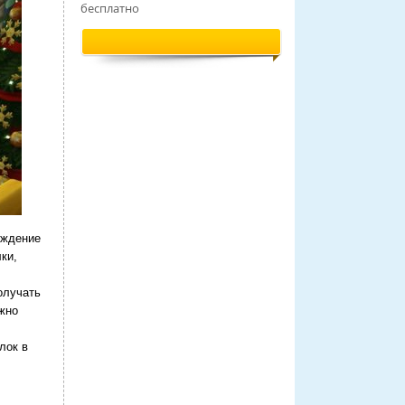
бесплатно
ождение
ки,
олучать
жно
лок в