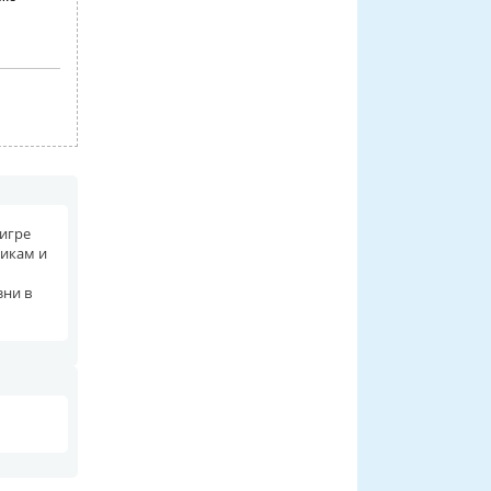
 игре
никам и
зни в