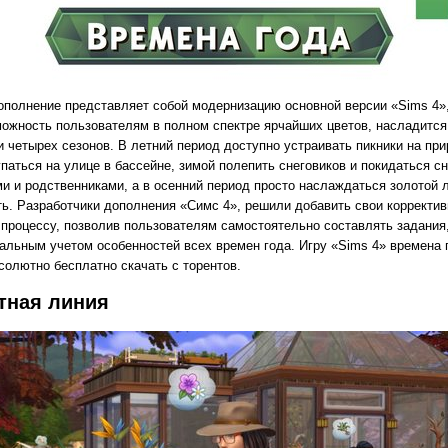
ополнение представляет собой модернизацию основной версии «Sims 4»,
можность пользователям в полном спектре ярчайших цветов, насладится
и четырех сезонов.
В летний период доступно устраивать пикники на пр
упаться на улице в бассейне, зимой полепить снеговиков и покидаться с
ми и родственниками, а в осенний период просто наслаждаться золотой 
ть. Разработчики дополнения «Симс 4», решили добавить свои корректив
 процессу, позволив пользователям самостоятельно составлять задания,
альным учетом особенностей всех времен года. Игру «Sims 4» времена 
солютно бесплатно скачать с торентов.
тная линия