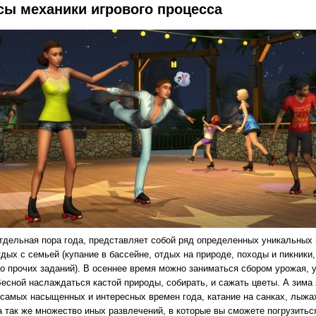
ы механики игрового процесса
тдельная пора года, представляет собой ряд определенных уникальных 
дых с семьей (купание в бассейне, отдых на природе, походы и пикники,
о прочих заданий). В осеннее время можно заниматься сбором урожая, 
Весной наслаждаться кастой природы, собирать, и сажать цветы. А зима
 самых насыщенных и интересных времен года, катание на санках, лыжа
а так же множество иных развлечений, в которые вы сможете погрузитьс