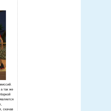
миссий.
 а так же
уборкой
 является
х,
я, скачав