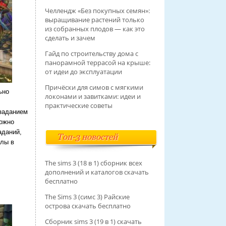
Челлендж «Без покупных семян»:
выращивание растений только
из собранных плодов — как это
сделать и зачем
Гайд по строительству дома с
панорамной террасой на крыше:
от идеи до эксплуатации
Причёски для симов с мягкими
ьно
локонами и завитками: идеи и
практические советы
 заданием
можно
аданий,
Топ-3 новостей
ллы в
The sims 3 (18 в 1) сборник всех
дополнений и каталогов скачать
бесплатно
The Sims 3 (симс 3) Райские
острова скачать бесплатно
Сборник sims 3 (19 в 1) скачать