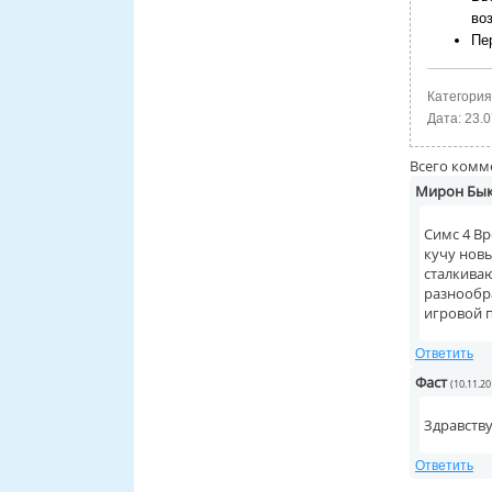
во
Пе
Категория
Дата:
23.0
Всего комм
Мирон Бы
Симс 4 Вр
кучу новы
сталкиваю
разнообр
игровой п
Ответить
Фаст
(10.11.20
Здравству
Ответить