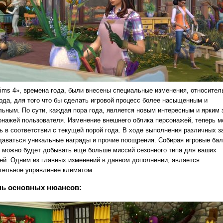
Sims 4», времена года, были внесены специальные изменения, относител
года, для того что бы сделать игровой процесс более насыщенным и
льным. По сути, каждая пора года, является новым интересным и ярким
онажей пользователя. Изменение внешнего облика персонажей, теперь 
ь в соответствии с текущей порой года. В ходе выполнения различных з
даваться уникальные награды и прочие поощрения. Собирая игровые ба
, можно будет добывать еще больше миссий сезонного типа для ваших
ей. Одним из главных изменений в данном дополнении, является
тельное управление климатом.
нь основных нюансов: