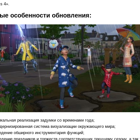
s 4».
ые особенности обновления:
икальная реализация задумки со временами года;
дернизированная система визуализации окружающего мира;
едение обширного инструментария функций;
едение праздников и торжеств соответствующих текущему сезону, а так