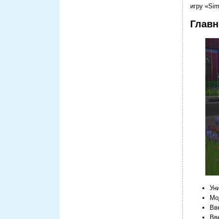
игру «Sim
Главн
Ун
Мо
Вв
Вв