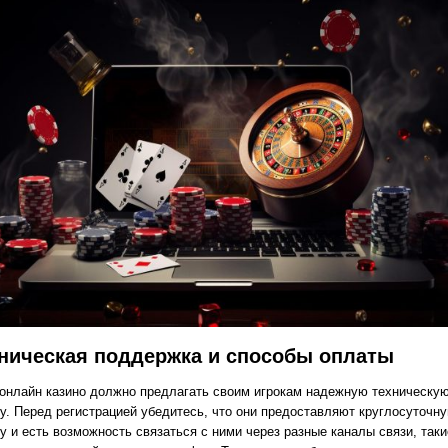
хническая поддержка и способы оплаты
онлайн казино должно предлагать своим игрокам надежную техническу
у. Перед регистрацией убедитесь, что они предоставляют круглосуточн
 и есть возможность связаться с ними через разные каналы связи, таки