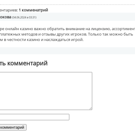
ентариев:
1 комменатрий
нокова
(04.06.2024 в 03:31)
ре онлайн казино важно обратить внимание на лицензию, ассортимент
 платежных методов и отзывы других игроков. Только так можно быть
 в честности казино и наслаждаться игрой.
ть комментарий