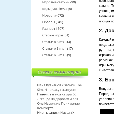
безопасн
Игровые статьи
(299)
казино. Т
Коды для Sims 4
(8)
узнать, 
Новости
(672)
Больше и
пройдя п
Обзоры
(349)
Разное
(1 507)
2. До
Старые игры
(51)
Каждый иг
Статьи о Sims 3
(4)
предлага
Статьи о Sims 4
(17)
рулетка, 
Статьи о Sims 5
(9)
игроков 
регионах
игры мог
с настоя
Свежие комментарии
3. Бо
Илья Кузнецов
к записи
The
Бонусы я
Sims 4 покажут в августе
Перед вы
Павел
к записи
Камри 50:
Легенда на Дорогах и Как
условия 
Она Изменила Понимание
приветст
Комфорта
Илья
к записи
Ниссан Х-