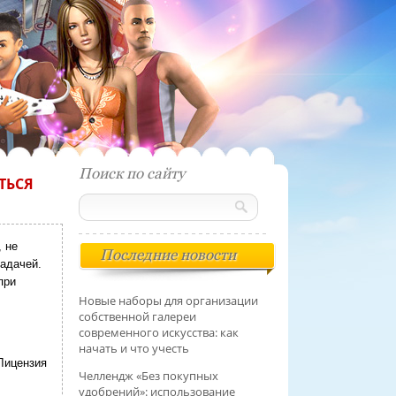
Поиск по сайту
ТЬСЯ
, не
Последние новости
задачей.
при
Новые наборы для организации
собственной галереи
современного искусства: как
начать и что учесть
 Лицензия
Челлендж «Без покупных
удобрений»: использование