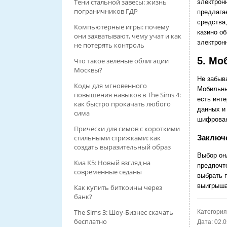
Тени стальной завесы: жизнь
электронн
пограничников ГДР
предлага
средства
Компьютерные игры: почему
казино о
они захватывают, чему учат и как
электрон
не потерять контроль
5. Мо
Что такое зелёные облигации
Москвы?
Не забыв
Коды для мгновенного
Мобильны
повышения навыков в The Sims 4:
есть инте
как быстро прокачать любого
данных и
сима
шифрован
Причёски для симов с короткими
Заключ
стильными стрижками: как
создать выразительный образ
Выбор он
Киа К5: Новый взгляд на
предпочт
современные седаны
выбрать 
выигрыша
Как купить биткоины через
банк?
The Sims 3: Шоу-Бизнес скачать
Категория
бесплатно
Дата:
02.0