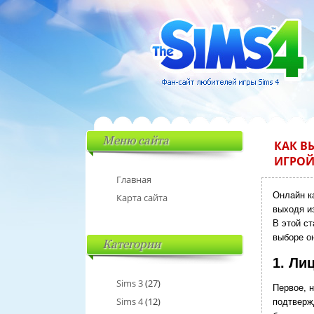
Меню сайта
КАК В
ИГРО
Главная
Онлайн ка
Карта сайта
выходя и
В этой с
выборе о
Категории
1. Ли
Sims 3
(27)
Первое, н
Sims 4
(12)
подтверж