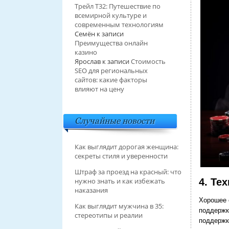
Трейл T32: Путешествие по
всемирной культуре и
современным технологиям
Семён
к записи
Преимущества онлайн
казино
Ярослав
к записи
Стоимость
SEO для региональных
сайтов: какие факторы
влияют на цену
Случайные новости
Как выглядит дорогая женщина:
секреты стиля и уверенности
Штраф за проезд на красный: что
4. Те
нужно знать и как избежать
наказания
Хорошее 
Как выглядит мужчина в 35:
поддержк
стереотипы и реалии
поддержку