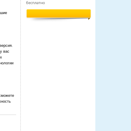
бесплатно
ошие
версия.
у вас
их
нологии
 сможете
жность