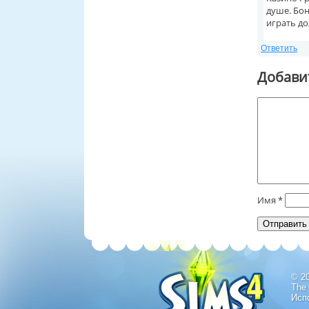
душе. Бо
играть до
Ответить
Добави
Имя
*
© 2
The
Исп