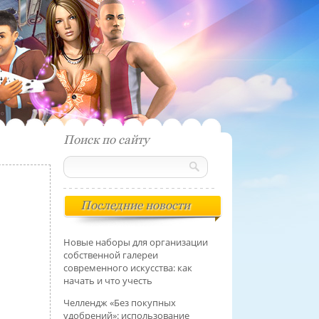
Поиск по сайту
Последние новости
Новые наборы для организации
собственной галереи
современного искусства: как
начать и что учесть
Челлендж «Без покупных
удобрений»: использование