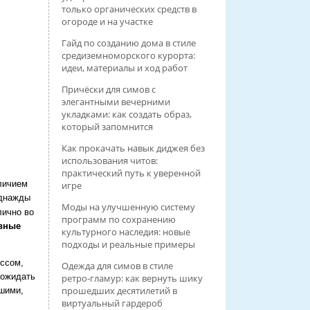
только органических средств в
огороде и на участке
Гайд по созданию дома в стиле
средиземноморского курорта:
идеи, материалы и ход работ
Причёски для симов с
элегантными вечерними
укладками: как создать образ,
который запомнится
Как прокачать навык диджея без
использования читов:
практический путь к уверенной
личием
игре
однажды
Моды на улучшенную систему
лично во
программ по сохранению
авные
культурного наследия: новые
подходы и реальные примеры
ссом,
Одежда для симов в стиле
 ожидать
ретро‑гламур: как вернуть шику
прошедших десятилетий в
чшими,
виртуальный гардероб