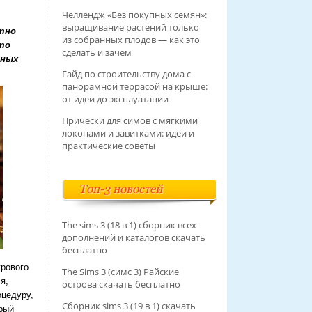
Челлендж «Без покупных семян»:
выращивание растений только
тно
из собранных плодов — как это
это
сделать и зачем
тных
Гайд по строительству дома с
панорамной террасой на крыше:
от идеи до эксплуатации
Причёски для симов с мягкими
локонами и завитками: идеи и
практические советы
Топ-3 новостей
The sims 3 (18 в 1) сборник всех
дополнений и каталогов скачать
бесплатно
грового
The Sims 3 (симс 3) Райские
я,
острова скачать бесплатно
оцедуру,
Сборник sims 3 (19 в 1) скачать
орый