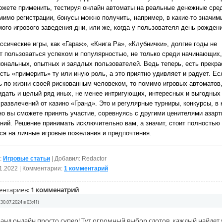
ожете применить, тестируя онлайн автоматы на реальные денежные сре
мимо регистрации, бонусы можно получить, например, в какие-то значим
мого игрового заведения дни, или же, когда у пользователя день рожден
ссические игры, как «Гараж», «Книга Ра», «Клубнички», долгие годы не
т пользоваться успехом и популярностью, не только среди начинающих,
ональных, опытных и заядлых пользователей. Ведь теперь, есть прекра
ть «примерить» ту или иную роль, а это приятно удивляет и радует.
Ес
ь по жизни своей рискованным человеком, то помимо игровых автоматов,
идать и целый ряд иных, не менее интригующих, интересных и выгодных
развлечений от казино «Гранд». Это и регулярные турниры, конкурсы, в
но вы сможете принять участие, соревнуясь с другими ценителями азар
ний. Решение принимать исключительно вам, а значит, стоит полностью
ся на личные игровые пожелания и предпочтения.
:
Игровые статьи
| Добавил: Redactor
1.2022
| Комментарии:
1 комментарий
ентариев:
1 комменатрий
(30.07.2024 в 03:41)
анд онлайн просто супер! Тут огромный выбор слотов, каждый найдет 