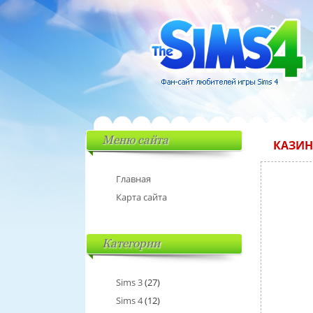
Меню сайта
КАЗИН
Главная
Карта сайта
Категории
Sims 3
(27)
Sims 4
(12)