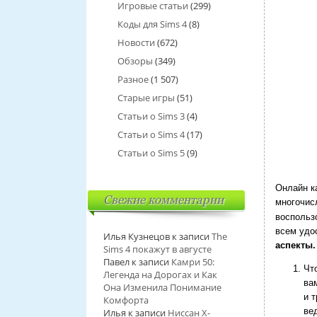
Игровые статьи
(299)
Коды для Sims 4
(8)
Новости
(672)
Обзоры
(349)
Разное
(1 507)
Старые игры
(51)
Статьи о Sims 3
(4)
Статьи о Sims 4
(17)
Статьи о Sims 5
(9)
Онлайн к
Свежие комментарии
многочис
воспольз
всем удо
Илья Кузнецов
к записи
The
аспекты.
Sims 4 покажут в августе
Павел
к записи
Камри 50:
Чт
Легенда на Дорогах и Как
ва
Она Изменила Понимание
и 
Комфорта
ве
Илья
к записи
Ниссан Х-