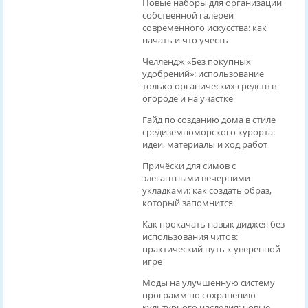
Новые наборы для организации
собственной галереи
современного искусства: как
начать и что учесть
Челлендж «Без покупных
удобрений»: использование
только органических средств в
огороде и на участке
Гайд по созданию дома в стиле
средиземноморского курорта:
идеи, материалы и ход работ
Причёски для симов с
элегантными вечерними
укладками: как создать образ,
который запомнится
Как прокачать навык диджея без
использования читов:
практический путь к уверенной
игре
Моды на улучшенную систему
программ по сохранению
культурного наследия: новые