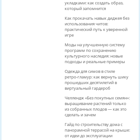
укладками: как создать образ,
который запомнится
Как прокачать навык диджея без
использования читов:
практический путь к уверенной
игре
Моды на улучшенную систему
программ по сохранению
культурного наследия: новые
подходы и реальные примеры
Одежда для симов в стиле
ретро‑гламур: как вернуть шику
прошедших десятилетий в
виртуальный гардероб
Челлендж «Без покупных семян»:
выращивание растений только
из собранных плодов — как это
сделать и зачем
Гайд по строительству дома с
панорамной террасой на крыше:
от идеи до эксплуатации