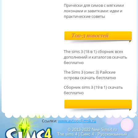
Причёски для симов с мягкими
локонами и завитками: идеи и
практические советы
Топ-3 новостей
The sims 3 (18 в 1) сборник всех
дополнений и каталогов скачать
бесплатно
The Sims 3 (симс 3) Райские
острова скачать бесплатно
Сборник sims 3 (19 в 1) скачать
бесплатно
Ссылки:
www.avtopol-msk.ru
© 2013-2022 New-Sims4.ru
The sims 4 | Симс 4 - Русскоязычный