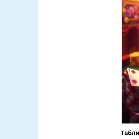
Табли