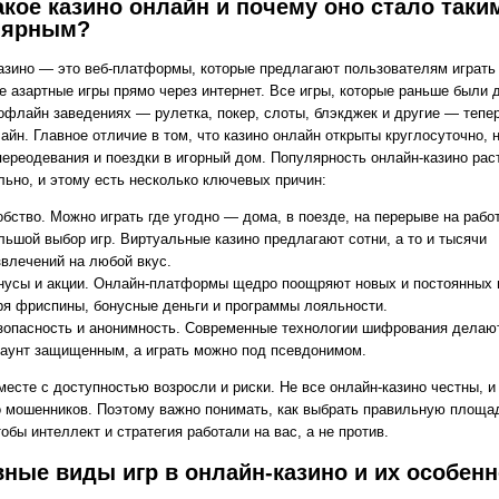
акое казино онлайн и почему оно стало таки
лярным?
азино — это веб-платформы, которые предлагают пользователям играть
е азартные игры прямо через интернет. Все игры, которые раньше были 
 офлайн заведениях — рулетка, покер, слоты, блэкджек и другие — тепе
айн. Главное отличие в том, что казино онлайн открыты круглосуточно, 
переодевания и поездки в игорный дом. Популярность онлайн-казино рас
льно, и этому есть несколько ключевых причин:
обство. Можно играть где угодно — дома, в поезде, на перерыве на рабо
льшой выбор игр. Виртуальные казино предлагают сотни, а то и тысячи
звлечений на любой вкус.
нусы и акции. Онлайн-платформы щедро поощряют новых и постоянных и
ря фриспины, бонусные деньги и программы лояльности.
зопасность и анонимность. Современные технологии шифрования делаю
каунт защищенным, а играть можно под псевдонимом.
есте с доступностью возросли и риски. Не все онлайн-казино честны, и
о мошенников. Поэтому важно понимать, как выбрать правильную площад
тобы интеллект и стратегия работали на вас, а не против.
ные виды игр в онлайн-казино и их особенн