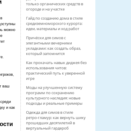
м
только органических средств в
огороде и на участке
Гайд по созданию дома в стиле
 в
средиземноморского курорта:
доступны
идеи, материалы и ход работ
рь можно
не
Причёски для симов с
тет
элегантными вечерними
укладками: как создать образ,
который запомнится
те.
Как прокачать навык диджея без
использования читов:
практический путь к уверенной
гроков,
игре
т ваш
Моды на улучшенную систему
программ по сохранению
культурного наследия: новые
 среди
подходы и реальные примеры
ку и как
Одежда для симов в стиле
ретро‑гламур: как вернуть шику
прошедших десятилетий в
ости
виртуальный гардероб