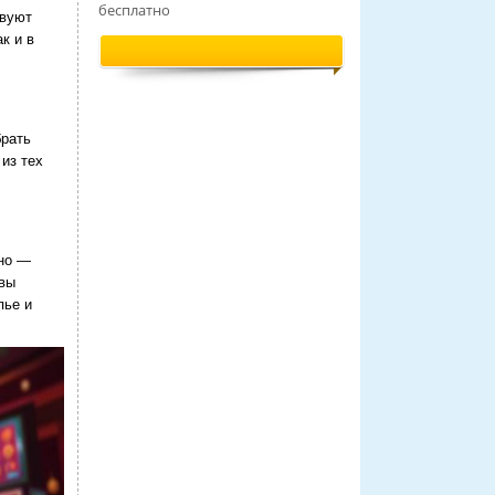
бесплатно
твуют
к и в
брать
 из тех
ино —
 вы
пье и