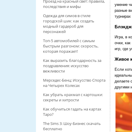
Проезд на красный свет: правила,
умение ч
последствия и мифы
разные ви
Одежда для симов в стиле
турнирах
городской шик: как создать
модный гардероб для
Блэкдж
персонажей
Игра, в к
Топ-5 автомобилей с самым
очки, как
быстрым разгоном: скорость,
игр, где 
которая поражает!
Живое к
Как выразить благодарность за
поздравления: искусство
Если хот
вежливости
идеальны
Мерседес-Бенц: Искусство Спорта
делаете 
на Четырех Колесах
другими 
Как убрать крахмал с картошки:
секреты и хитрости
Как обучиться гадать на картах
Таро?
The Sims 3: Шоу-Бизнес скачать
бесплатно