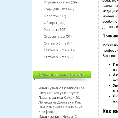
области.
Игровые статьи
(299)
различны
Коды для Sims 4
(8)
медицинс
Новости
(672)
момент и
особенно
Обзоры
(349)
должны б
Разное
(1 507)
Причин
Старые игры
(51)
Статьи о Sims 3
(4)
Может пок
Статьи о Sims 4
(17)
професси
Вот неско
Статьи о Sims 5
(9)
Из
на
Свежие комментарии
Ак
ак
Ув
Илья Кузнецов
к записи
The
мо
Sims 4 покажут в августе
Ли
Павел
к записи
Камри 50:
пр
Легенда на Дорогах и Как
Она Изменила Понимание
Как в
Комфорта
Илья
к записи
Ниссан Х-