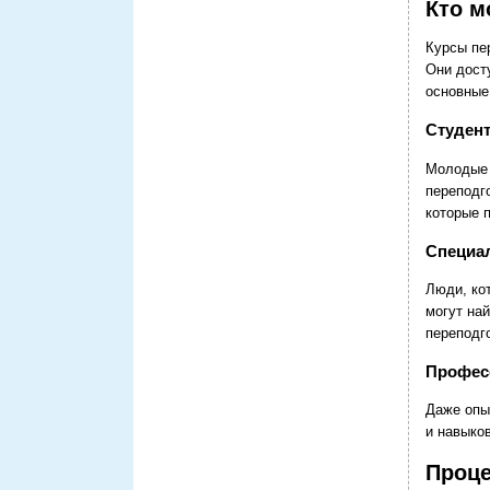
Кто м
Курсы пе
Они дост
основные
Студен
Молодые 
переподг
которые 
Специа
Люди, ко
могут на
переподг
Профес
Даже опы
и навыко
Проце