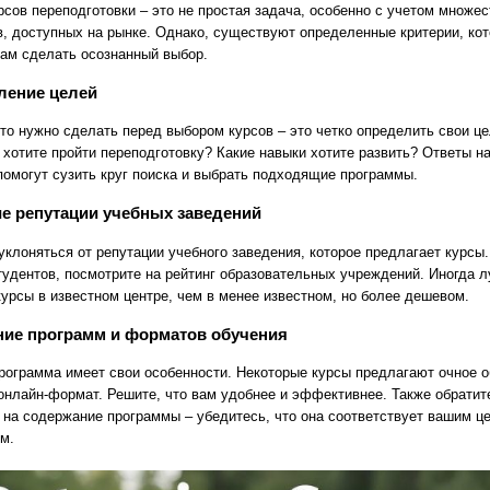
рсов переподготовки – это не простая задача, особенно с учетом множес
в, доступных на рынке. Однако, существуют определенные критерии, ко
вам сделать осознанный выбор.
ление целей
что нужно сделать перед выбором курсов – это четко определить свои це
 хотите пройти переподготовку? Какие навыки хотите развить? Ответы на
помогут сузить круг поиска и выбрать подходящие программы.
е репутации учебных заведений
уклоняться от репутации учебного заведения, которое предлагает курсы.
тудентов, посмотрите на рейтинг образовательных учреждений. Иногда 
курсы в известном центре, чем в менее известном, но более дешевом.
ние программ и форматов обучения
рограмма имеет свои особенности. Некоторые курсы предлагают очное о
 онлайн-формат. Решите, что вам удобнее и эффективнее. Также обратит
 на содержание программы – убедитесь, что она соответствует вашим ц
м.