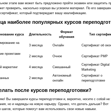
ьном этапе вам может быть предложено пройти экзамен или защитить пр
жет проверить, насколько хорошо вы усвоили материал. По его заверше
 сертификат, который подтверждает вашу квалификацию.
ца наиболее популярных курсов переподгот
Формат
нование курса
Длительность
Тип сертифик
обучения
мирование на
3 месяца
Онлайн
Сертификат об око
ие проектами
2 месяца
Очное
Сертификат PMP
Сертификат Digital
й маркетинг
4 месяца
Смешанный
Marketing
Автономный
Сертификат о
данных
2 месяца
онлайн
переподготовке
елать после курсов переподготовки?
яю! Вы завершили курсы переподготовки и, вероятно, носите с собой не
ания, но и надежды на новую карьеру. Однако, что делать дальше? Вот
о шагов, которые помогут вам использовать свои новые навыки.