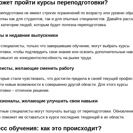
ожет пройти курсы переподготовки?
реподготовки не имеют строгих ограничений по возрасту или уровню обр
упны как для студентов, так и для опытных специалистов. Давайте расс
 категории людей, которым будет полезна переподготовка.
ты и недавние выпускники
специалисты, только что завершившие обучение, могут выбрать курсы
отовки, чтобы подтвердить свои знания или освоить дополнительные нав
повысит их конкурентоспособность на рынке труда.
листы, желающие сменить работу
торые стали чувствовать, что достигли предела в своей текущей профес
йти новые возможности в совершенно другой области. Для этого курсы
отовки – отличное решение.
сионалы, желающие улучшить свои навыки
тные специалисты могут получать выгоду от переподготовки. Обновлени
в поможет им оставаться в курсе последних тенденций в их области.
сс обучения: как это происходит?