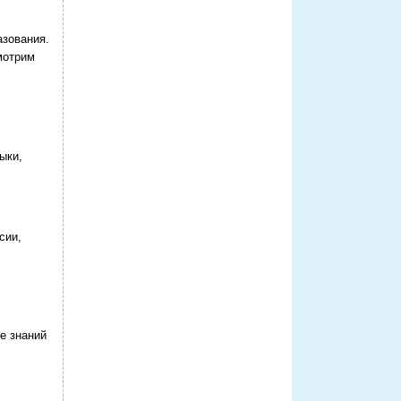
азования.
мотрим
ыки,
сии,
е знаний