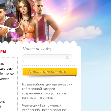
Поиск по сайту
ЕРЫ
сть
одготовки
Последние новости
Но что же
ждении
Новые наборы для организации
собственной галереи
современного искусства: как
начать и что учесть
очь
Челлендж «Без покупных
й
удобрений»: использование