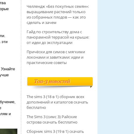
тва
Челлендж «Без покупных семян»:
торые
выращивание растений только
из собранных плодов — как это
сделать и зачем
Гайд по строительству дома с
ли.
панорамной террасой на крыше:
 эти
от идеи до эксплуатации
Причёски для симов с мягкими
локонами и завитками: идеи и
практические советы
 Узнайте
лучше
Топ-3 новостей
The sims 3 (18 в 1) сборник всех
дополнений и каталогов скачать
бучение,
бесплатно
е
елям и
The Sims 3 (симс 3) Райские
острова скачать бесплатно
Сборник sims 3 (19 в 1) скачать