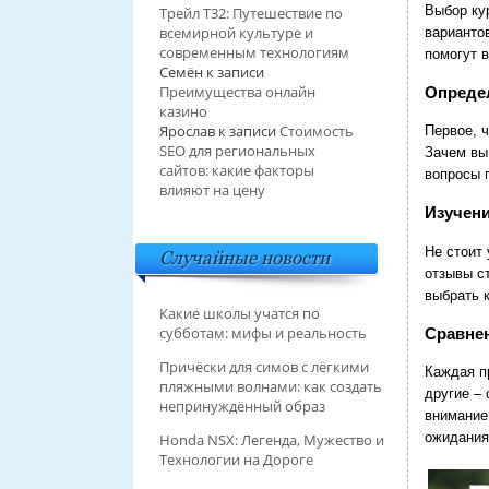
Выбор ку
Трейл T32: Путешествие по
всемирной культуре и
варианто
современным технологиям
помогут 
Семён
к записи
Преимущества онлайн
Опреде
казино
Ярослав
к записи
Стоимость
Первое, 
SEO для региональных
Зачем вы
сайтов: какие факторы
вопросы 
влияют на цену
Изучени
Не стоит 
Случайные новости
отзывы с
выбрать 
Какие школы учатся по
субботам: мифы и реальность
Сравне
Причёски для симов с лёгкими
Каждая п
пляжными волнами: как создать
другие –
непринуждённый образ
внимание
ожидания
Honda NSX: Легенда, Мужество и
Технологии на Дороге