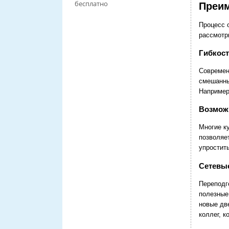
бесплатно
Преим
Процесс 
рассмотр
Гибкост
Современ
смешанны
Например
Возмож
Многие к
позволяе
упростит
Сетевы
Переподго
полезные
новые дв
коллег, 