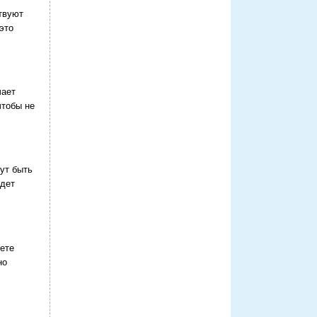
твуют
это
чает
чтобы не
ут быть
удет
дете
но