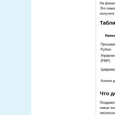
На финал
Это помо
получите
Табли
Наиме
Програм
Python
Управлен
(PMP)
Цифрово
Анализ 
Что д
Поздравл
новые зн
нескольк