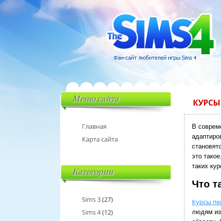
Меню сайта
КУРСЫ
Главная
В соврем
адаптиров
Карта сайта
становят
это такое
таких кур
Категории
Что т
Sims 3
(27)
Курсы пе
Sims 4
(12)
людям из