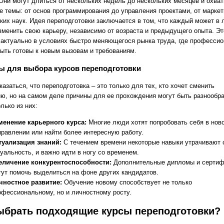
 Они могут длиться от нескольких недель до нескольких месяцев и охва
е темы: от основ программирования до управления проектами, от маркет
ких наук. Идея переподготовки заключается в том, что каждый может в
зменить свою карьеру, независимо от возраста и предыдущего опыта. Эт
 актуально в условиях быстро меняющегося рынка труда, где професси
ыть готовы к новым вызовам и требованиям.
ы для выбора курсов переподготовки
азаться, что переподготовка – это только для тех, кто хочет сменить
ю, но на самом деле причины для ее прохождения могут быть разнообр
лько из них:
менение карьерного курса:
Многие люди хотят попробовать себя в нов
правлении или найти более интересную работу.
туализация знаний:
С течением времени некоторые навыки утрачивают
туальность, и важно идти в ногу со временем.
еличение конкурентоспособности:
Дополнительные дипломы и сертиф
гут помочь выделиться на фоне других кандидатов.
чностное развитие:
Обучение новому способствует не только
офессиональному, но и личностному росту.
ыбрать подходящие курсы переподготовки?