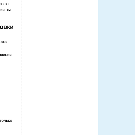
оект.
нии вы
овки
ата
нчании
 только