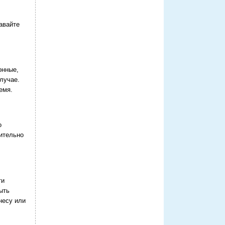
авайте
онные,
лучае.
емя.
о
чительно
ти
ыть
несу или