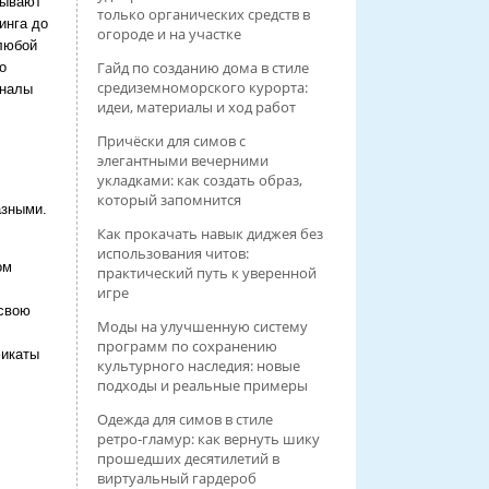
тывают
только органических средств в
инга до
огороде и на участке
 любой
Гайд по созданию дома в стиле
о
средиземноморского курорта:
оналы
идеи, материалы и ход работ
Причёски для симов с
элегантными вечерними
укладками: как создать образ,
который запомнится
азными.
Как прокачать навык диджея без
использования читов:
ом
практический путь к уверенной
игре
 свою
Моды на улучшенную систему
программ по сохранению
икаты
культурного наследия: новые
подходы и реальные примеры
Одежда для симов в стиле
ретро‑гламур: как вернуть шику
прошедших десятилетий в
виртуальный гардероб