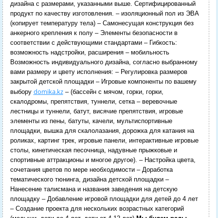
дизайна с размерами, указанными выше. Сертифицированный
продукт по качеству изготовления.
– изоляционный пол из ЭВА
(копирует температуру тела)
– Самонесущая конструкция без
анкерного крепления к полу
– Элементы безопасности в
соответствии с действующими стандартами
– Гибкость:
возможность надстройки, расширения
– мобильность
Возможность индивидуального дизайна, согласно выбранному
вами размеру и цвету исполнения:
– Регулировка размеров
закрытой детской площадки
– Игровые компоненты по вашему
domika.kz
выбору
– (бассейн с мячом, горки, горки,
скалодромы, препятствия, туннели, сетка – веревочные
лестницы и туннели, батут, висячие препятствия, игровые
элементы из пены, батуты, качели, мультиспортивные
площадки, вышка для скалолазания, дорожка для катания на
роликах, картинг трек, игровые панели, интерактивные игровые
столы, кинетическая песочница, надувные прыжковые и
спортивные аттракционы и многое другое).
– Настройка цвета,
сочетания цветов по мере необходимости
– Доработка
тематического тюнинга, дизайна детской площадки
–
Нанесение талисмана и названия заведения на детскую
площадку
– Добавление игровой площадки для детей до 4 лет
– Создание проекта для нескольких возрастных категорий