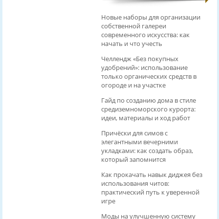
Новые наборы для организации
собственной галереи
современного искусства: как
начать и что учесть
Челлендж «Без покупных
удобрений»: использование
только органических средств в
огороде и на участке
Гайд по созданию дома в стиле
средиземноморского курорта:
идеи, материалы и ход работ
Причёски для симов с
элегантными вечерними
укладками: как создать образ,
который запомнится
Как прокачать навык диджея без
использования читов:
практический путь к уверенной
игре
Моды на улучшенную систему