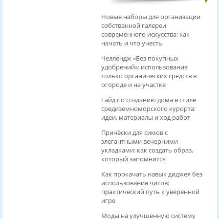
Новые наборы для организации
собственной галереи
современного искусства: как
начать и что учесть
Челлендж «Без покупных
удобрений»: использование
только органических средств в
огороде и на участке
Гайд по созданию дома в стиле
средиземноморского курорта:
идеи, материалы и ход работ
Причёски для симов с
элегантными вечерними
укладками: как создать образ,
который запомнится
Как прокачать навык диджея без
использования читов:
практический путь к уверенной
игре
Моды на улучшенную систему