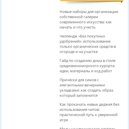
Новые наборы для организации
собственной галереи
современного искусства: как
начать и что учесть
Челлендж «Без покупных
удобрений»: использование
только органических средств в
огороде и на участке
Гайд по созданию дома в стиле
средиземноморского курорта:
идеи, материалы и ход работ
Причёски для симов с
элегантными вечерними
укладками: как создать образ,
который запомнится
Как прокачать навык диджея без
использования читов:
практический путь к уверенной
игре
Моды на улучшенную систему