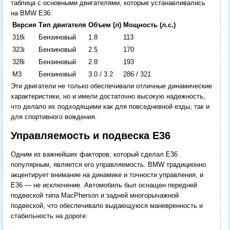
таблица с основными двигателями, которые устанавливались
на BMW E36:
Версия
Тип двигателя
Объем (л)
Мощность (л.с.)
318i
Бензиновый
1.8
113
323i
Бензиновый
2.5
170
328i
Бензиновый
2.8
193
M3
Бензиновый
3.0 / 3.2
286 / 321
Эти двигатели не только обеспечивали отличные динамические
характеристики, но и имели достаточно высокую надежность,
что делало их подходящими как для повседневной езды, так и
для спортивного вождения.
Управляемость и подвеска E36
Одним из важнейших факторов, который сделал E36
популярным, является его управляемость. BMW традиционно
акцентирует внимание на динамике и точности управления, и
E36 — не исключение. Автомобиль был оснащен передней
подвеской типа MacPherson и задней многорычажной
подвеской, что обеспечивало выдающуюся маневренность и
стабильность на дороге.