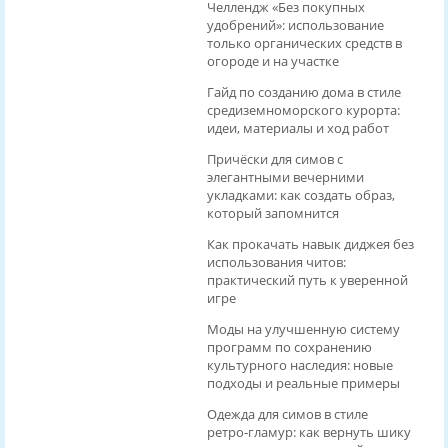
Челлендж «Без покупных
удобрений»: использование
только органических средств в
огороде и на участке
Гайд по созданию дома в стиле
средиземноморского курорта:
идеи, материалы и ход работ
Причёски для симов с
элегантными вечерними
укладками: как создать образ,
который запомнится
Как прокачать навык диджея без
использования читов:
практический путь к уверенной
игре
Моды на улучшенную систему
программ по сохранению
культурного наследия: новые
подходы и реальные примеры
Одежда для симов в стиле
ретро‑гламур: как вернуть шику