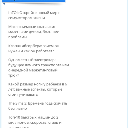
InZOI: Откройте новый мир с
симулятором жизни
Маслосъемные колпачки:
маленькие детали, большие
проблемы
Клапан абсорбера: зачем он
нужен и как он работает?
Одноместный электрокар:
будущее личного транспорта или
очередной маркетинговый
трюк?
Какой размер ноги у ребенка в 6
лет: важные аспекты, которые
стоит учитывать
The Sims 3: Времена года скачать
бесплатно
Топ-10 быстрых машин до 2
миллионов: скорость, стиль и
доступность