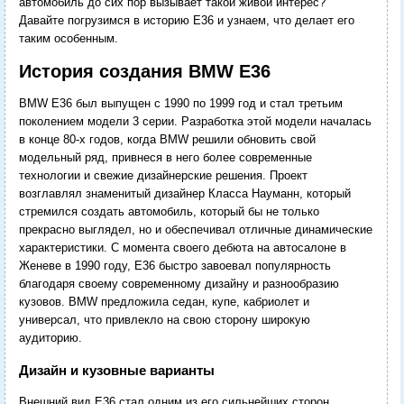
автомобиль до сих пор вызывает такой живой интерес?
Давайте погрузимся в историю E36 и узнаем, что делает его
таким особенным.
История создания BMW E36
BMW E36 был выпущен с 1990 по 1999 год и стал третьим
поколением модели 3 серии. Разработка этой модели началась
в конце 80-х годов, когда BMW решили обновить свой
модельный ряд, привнеся в него более современные
технологии и свежие дизайнерские решения. Проект
возглавлял знаменитый дизайнер Класса Науманн, который
стремился создать автомобиль, который бы не только
прекрасно выглядел, но и обеспечивал отличные динамические
характеристики. С момента своего дебюта на автосалоне в
Женеве в 1990 году, E36 быстро завоевал популярность
благодаря своему современному дизайну и разнообразию
кузовов. BMW предложила седан, купе, кабриолет и
универсал, что привлекло на свою сторону широкую
аудиторию.
Дизайн и кузовные варианты
Внешний вид E36 стал одним из его сильнейших сторон.