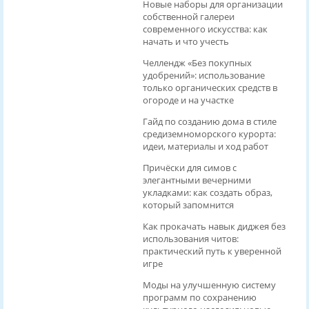
Новые наборы для организации
собственной галереи
современного искусства: как
начать и что учесть
Челлендж «Без покупных
удобрений»: использование
только органических средств в
огороде и на участке
Гайд по созданию дома в стиле
средиземноморского курорта:
идеи, материалы и ход работ
Причёски для симов с
элегантными вечерними
укладками: как создать образ,
который запомнится
Как прокачать навык диджея без
использования читов:
практический путь к уверенной
игре
Моды на улучшенную систему
программ по сохранению