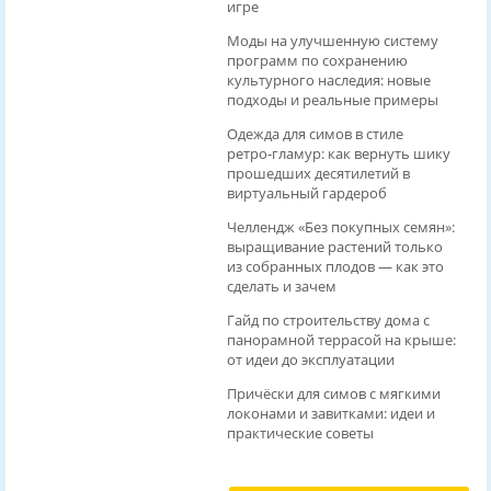
игре
Моды на улучшенную систему
программ по сохранению
культурного наследия: новые
подходы и реальные примеры
Одежда для симов в стиле
ретро‑гламур: как вернуть шику
прошедших десятилетий в
виртуальный гардероб
Челлендж «Без покупных семян»:
выращивание растений только
из собранных плодов — как это
сделать и зачем
Гайд по строительству дома с
панорамной террасой на крыше:
от идеи до эксплуатации
Причёски для симов с мягкими
локонами и завитками: идеи и
практические советы