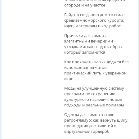
огороде и на участке
Гайд по созданию дома в стиле
средиземноморского курорта:
идеи, материалы и ход работ
Причёски для симов с
элегантными вечерними
укладками: как создать образ,
который запомнится
Как прокачать навык диджея без
использования читов:
практический путь к уверенной
игре
Моды на улучшенную систему
программ по сохранению
культурного наследия: новые
подходы и реальные примеры
Одежда для симов в стиле
ретро‑гламур: как вернуть шику
прошедших десятилетий в
виртуальный гардероб