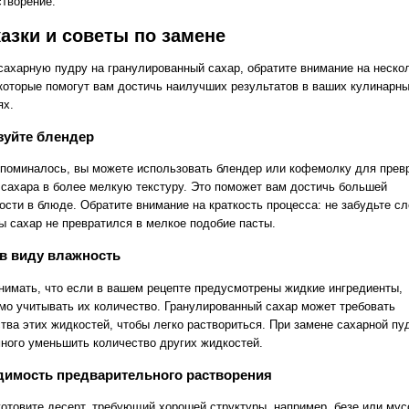
створение.
азки и советы по замене
сахарную пудру на гранулированный сахар, обратите внимание на неско
 которые помогут вам достичь наилучших результатов в ваших кулинарн
ях.
зуйте блендер
упоминалось, вы можете использовать блендер или кофемолку для пре
 сахара в более мелкую текстуру. Это поможет вам достичь большей
ости в блюде. Обратите внимание на краткость процесса: не забудьте сл
бы сахар не превратился в мелкое подобие пасты.
в виду влажность
нимать, что если в вашем рецепте предусмотрены жидкие ингредиенты,
мо учитывать их количество. Гранулированный сахар может требовать
тва этих жидкостей, чтобы легко раствориться. При замене сахарной пу
много уменьшить количество других жидкостей.
димость предварительного растворения
готовите десерт, требующий хорошей структуры, например, безе или мус