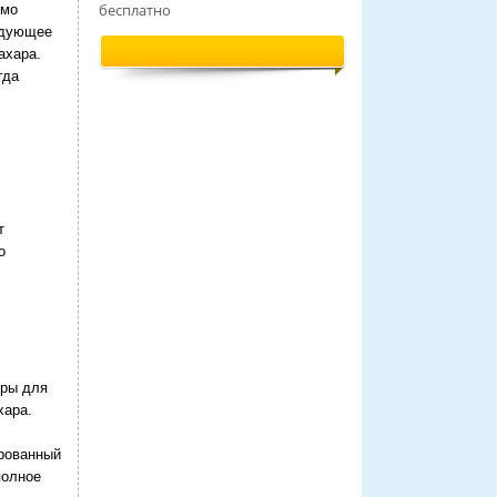
бесплатно
имо
едующее
ахара.
гда
т
о
дры для
хара.
ированный
полное