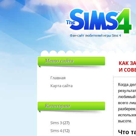
Меню сайта
КАК З
И СОВ
Главная
Когда де
Карта сайта
результа
любимый т
всего ли
Категории
разберем
использо
высоте.
Sims 3
(27)
Sims 4
(12)
Что т