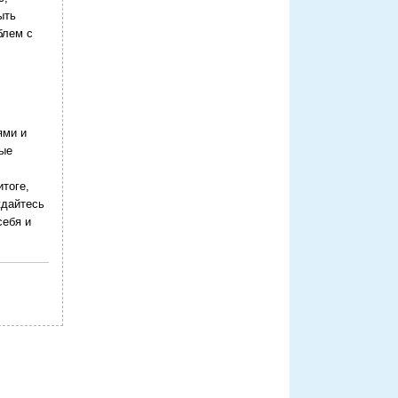
ыть
блем с
ями и
мые
тоге,
ждайтесь
себя и