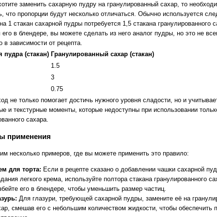
хотите заменить сахарную пудру на гранулированный сахар, то необход
ь, что пропорции будут несколько отличаться. Обычно используется сл
на 1 стакан сахарной пудры потребуется 1,5 стакана гранулированного с
его в блендере, вы можете сделать из него аналог пудры, но это не все
 в зависимости от рецепта.
 пудра (стакан)
Гранулированный сахар (стакан)
1.5
3
0.75
од не только помогает достичь нужного уровня сладости, но и учитывае
ые и текстурные моменты, которые недоступны при использовании тольк
ованного сахара.
ы применения
им несколько примеров, где вы можете применить это правило:
ем для торта:
Если в рецепте сказано о добавлении чашки сахарной пу
здания легкого крема, используйте полтора стакана гранулированного са
збейте его в блендере, чтобы уменьшить размер частиц.
азурь:
Для глазури, требующей сахарной пудры, замените её на гранул
хар, смешав его с небольшим количеством жидкости, чтобы обеспечить 