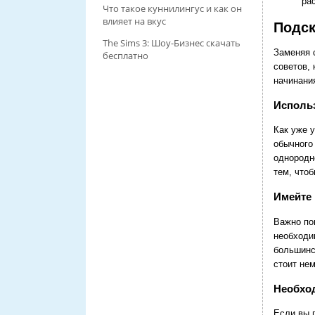
ра
Что такое куннилингус и как он
влияет на вкус
Подск
The Sims 3: Шоу-Бизнес скачать
Заменяя 
бесплатно
советов,
начинани
Исполь
Как уже 
обычного
однородн
тем, что
Имейте 
Важно по
необходи
большинс
стоит не
Необхо
Если вы 