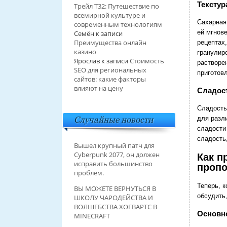
Текстур
Трейл T32: Путешествие по
всемирной культуре и
Сахарная
современным технологиям
ей мгнов
Семён
к записи
Преимущества онлайн
рецептах
казино
гранулир
Ярослав
к записи
Стоимость
растворе
SEO для региональных
приготов
сайтов: какие факторы
влияют на цену
Сладост
Сладость 
Случайные новости
для разл
сладости
сладость,
Вышел крупный патч для
Cyberpunk 2077, он должен
Как п
исправить большинство
проп
проблем.
Теперь, 
ВЫ МОЖЕТЕ ВЕРНУТЬСЯ В
обсудить
ШКОЛУ ЧАРОДЕЙСТВА И
ВОЛШЕБСТВА ХОГВАРТС В
Основн
MINECRAFT