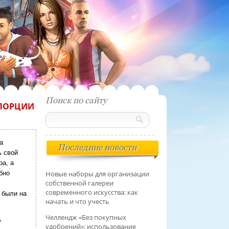
Поиск по сайту
ОПОРЦИИ
а
Последние новости
ь свой
ра, а
бно
Новые наборы для организации
собственной галереи
современного искусства: как
 были на
начать и что учесть
Челлендж «Без покупных
?
удобрений»: использование