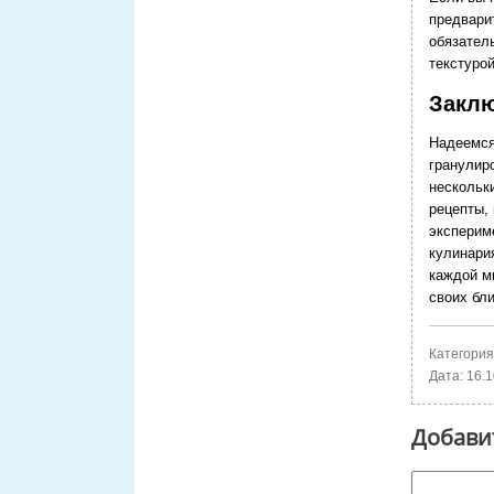
предвари
обязатель
текстурой
Закл
Надеемся
гранулир
нескольк
рецепты,
эксперим
кулинария
каждой м
своих бли
Категория
Дата:
16.1
Добави