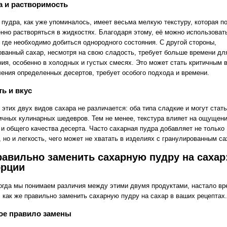
а и растворимость
 пудра, как уже упоминалось, имеет весьма мелкую текстуру, которая п
енно растворяться в жидкостях. Благодаря этому, её можно использоват
, где необходимо добиться однородного состояния. С другой стороны,
ованный сахар, несмотря на свою сладость, требует больше времени дл
ния, особенно в холодных и густых смесях. Это может стать критичным 
ления определенных десертов, требует особого подхода и времени.
ь и вкус
этих двух видов сахара не различается: оба типа сладкие и могут стат
ичных кулинарных шедевров. Тем не менее, текстура влияет на ощущен
 и общего качества десерта. Часто сахарная пудра добавляет не только
 но и легкость, чего может не хватать в изделиях с гранулированным са
равильно заменить сахарную пудру на сахар
орции
когда мы понимаем различия между этими двумя продуктами, настало вр
, как же правильно заменить сахарную пудру на сахар в ваших рецептах.
ое правило замены