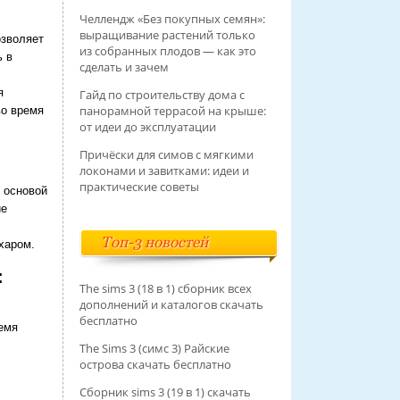
Челлендж «Без покупных семян»:
выращивание растений только
озволяет
из собранных плодов — как это
ь в
сделать и зачем
я
Гайд по строительству дома с
панорамной террасой на крыше:
во время
от идеи до эксплуатации
Причёски для симов с мягкими
локонами и завитками: идеи и
практические советы
ь основой
ие
Топ-3 новостей
харом.
:
The sims 3 (18 в 1) сборник всех
дополнений и каталогов скачать
бесплатно
емя
The Sims 3 (симс 3) Райские
острова скачать бесплатно
Сборник sims 3 (19 в 1) скачать