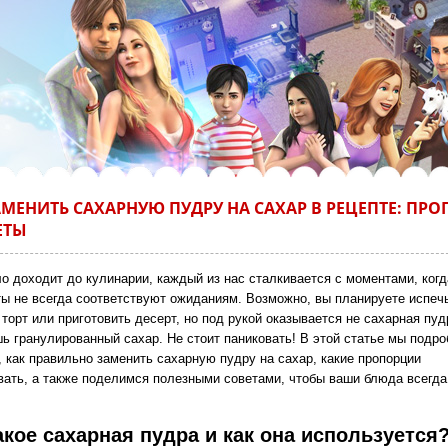
АМЕНИТЬ САХАРНУЮ ПУДРУ НА САХАР В РЕЦЕПТЕ: ПР
ЕТЫ
ло доходит до кулинарии, каждый из нас сталкивается с моментами, когд
ты не всегда соответствуют ожиданиям. Возможно, вы планируете испеч
орт или приготовить десерт, но под рукой оказывается не сахарная пуд
шь гранулированный сахар. Не стоит паниковать! В этой статье мы подро
, как правильно заменить сахарную пудру на сахар, какие пропорции
вать, а также поделимся полезными советами, чтобы ваши блюда всегда
акое сахарная пудра и как она используется