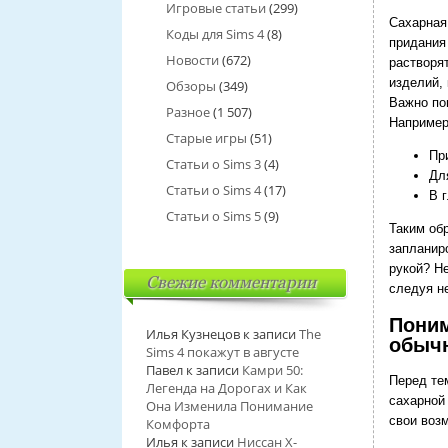
Игровые статьи
(299)
Сахарная
Коды для Sims 4
(8)
придания
Новости
(672)
растворя
изделий, 
Обзоры
(349)
Важно по
Разное
(1 507)
Например
Старые игры
(51)
Пр
Статьи о Sims 3
(4)
Дл
Статьи о Sims 4
(17)
В 
Статьи о Sims 5
(9)
Таким об
запланир
рукой? Н
Свежие комментарии
следуя н
Поним
Илья Кузнецов
к записи
The
обыч
Sims 4 покажут в августе
Павел
к записи
Камри 50:
Перед те
Легенда на Дорогах и Как
сахарной
Она Изменила Понимание
свои воз
Комфорта
Илья
к записи
Ниссан Х-