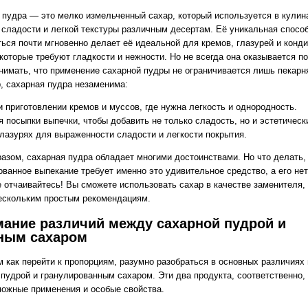
 пудра — это мелко измельченный сахар, который используется в кулин
 сладости и легкой текстуры различным десертам. Её уникальная спосо
ться почти мгновенно делает её идеальной для кремов, глазурей и конд
которые требуют гладкости и нежности. Но не всегда она оказывается по
нимать, что применение сахарной пудры не ограничивается лишь пекарн
, сахарная пудра незаменима:
и приготовлении кремов и муссов, где нужна легкость и однородность.
я посыпки выпечки, чтобы добавить не только сладость, но и эстетическ
глазурях для выраженности сладости и легкости покрытия.
разом, сахарная пудра обладает многими достоинствами. Но что делать,
ованное выпекание требует именно это удивительное средство, а его нет
е отчаивайтесь! Вы сможете использовать сахар в качестве заменителя,
ескольким простым рекомендациям.
ание различий между сахарной пудрой и
ным сахаром
м как перейти к пропорциям, разумно разобраться в основных различиях
 пудрой и гранулированным сахаром. Эти два продукта, соответственно,
можные применения и особые свойства.