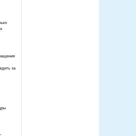
лько
ых
вращения
едить за
дры
с,