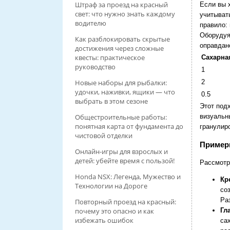
Штраф за проезд на красный
Если вы 
свет: что нужно знать каждому
учитыват
водителю
правило: 
Оборудуя 
Как разблокировать скрытые
оправдано
достижения через сложные
квесты: практическое
Сахарная
руководство
1
2
Новые наборы для рыбалки:
удочки, наживки, ящики — что
0.5
выбрать в этом сезоне
Этот подх
визуальн
Общестроительные работы:
понятная карта от фундамента до
гранулир
чистовой отделки
Пример
Онлайн-игры для взрослых и
детей: убейте время с пользой!
Рассмотр
Honda NSX: Легенда, Мужество и
Кр
Технологии на Дороге
со
Ра
Повторный проезд на красный:
почему это опасно и как
Гл
избежать ошибок
са