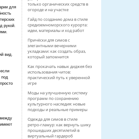
только органических средств в
арии для
огороде и на участке
бность
Гайд по созданию дома в стиле
итерских
средиземноморского курорта:
д рукой.
идеи, материалы и ход работ
ями.
Причёски для симов с
элегантными вечерними
укладками: как создать образ,
ий вид.
который запомнится
Как прокачать навык диджея без
 если
использования читов:
практический путь к уверенной
 под
игре
 просто
Моды на улучшенную систему
программ по сохранению
культурного наследия: новые
подходы и реальные примеры
 между
Одежда для симов в стиле
ретро‑гламур: как вернуть шику
 имеют
прошедших десятилетий в
виртуальный гардероб