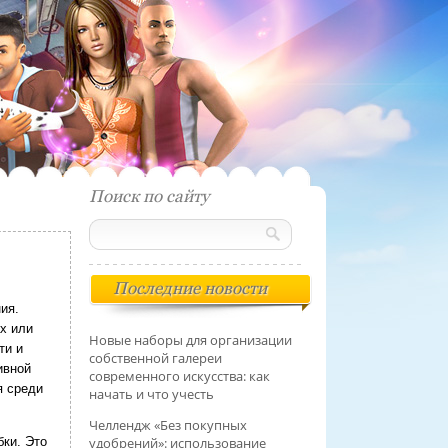
Поиск по сайту
Ы
Последние новости
ия.
ах или
Новые наборы для организации
ти и
собственной галереи
ивной
современного искусства: как
я среди
начать и что учесть
Челлендж «Без покупных
удобрений»: использование
бки. Это