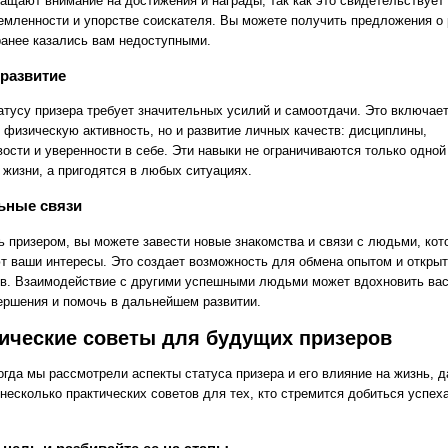
ращают внимание на достижения и награды, так как это свидетельствует
емленности и упорстве соискателя. Вы можете получить предложения о 
ранее казались вам недоступными.
развитие
татусу призера требует значительных усилий и самоотдачи. Это включает
о физическую активность, но и развитие личных качеств: дисциплины,
вости и уверенности в себе. Эти навыки не ограничиваются только одной
 жизни, а пригодятся в любых ситуациях.
ьные связи
ь призером, вы можете завести новые знакомства и связи с людьми, кот
т ваши интересы. Это создает возможность для обмена опытом и откры
ов. Взаимодействие с другими успешными людьми может вдохновить вас
ершения и помочь в дальнейшем развитии.
ические советы для будущих призеров
огда мы рассмотрели аспекты статуса призера и его влияние на жизнь, д
несколько практических советов для тех, кто стремится добиться успеха