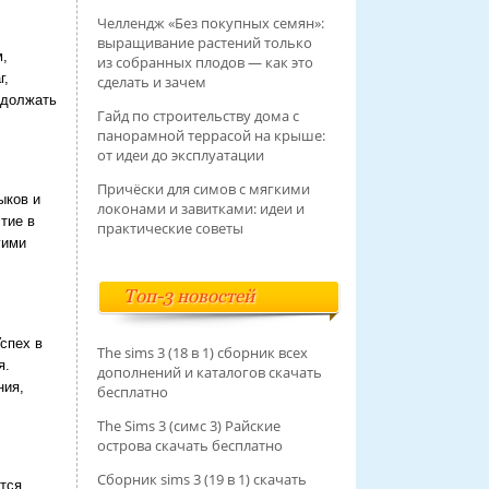
Челлендж «Без покупных семян»:
выращивание растений только
м,
из собранных плодов — как это
г,
сделать и зачем
одолжать
Гайд по строительству дома с
панорамной террасой на крыше:
от идеи до эксплуатации
Причёски для симов с мягкими
ыков и
локонами и завитками: идеи и
тие в
практические советы
гими
Топ-3 новостей
Успех в
The sims 3 (18 в 1) сборник всех
я.
дополнений и каталогов скачать
ния,
бесплатно
The Sims 3 (симс 3) Райские
острова скачать бесплатно
Сборник sims 3 (19 в 1) скачать
тся,