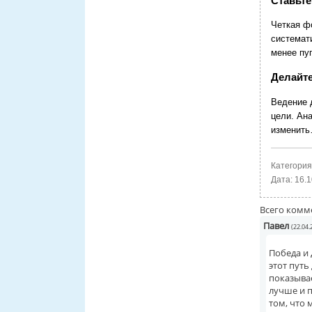
Ставьте
Четкая ф
системати
менее пу
Делайте
Ведение 
цели. Ан
изменит
Категория
Дата:
16.1
Всего комм
Павел
(22.04.
Победа и
этот путь
показывае
лучше и п
том, что 