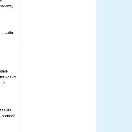
 о
работе,
 в себя
орые
тия новых
 на
авайте
 в своей