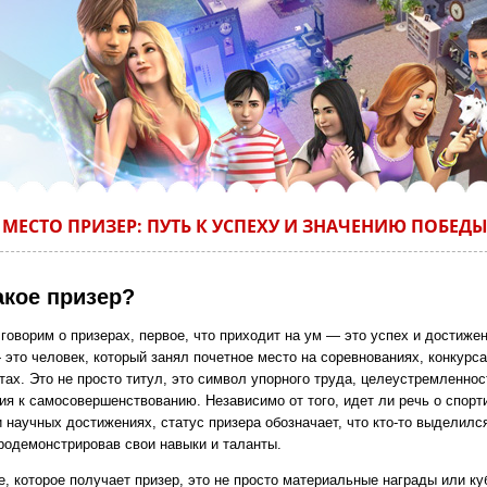
 МЕСТО ПРИЗЕР: ПУТЬ К УСПЕХУ И ЗНАЧЕНИЮ ПОБЕД
акое призер?
говорим о призерах, первое, что приходит на ум — это успех и достижен
 это человек, который занял почетное место на соревнованиях, конкурс
ах. Это не просто титул, это символ упорного труда, целеустремленнос
ия к самосовершенствованию. Независимо от того, идет ли речь о спорт
 научных достижениях, статус призера обозначает, что кто-то выделилс
продемонстрировав свои навыки и таланты.
, которое получает призер, это не просто материальные награды или ку