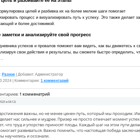
 цель и разбивайте ее на этапы
ормулировка целей и разбивка их на более мелкие шаги помогает
зировать процесс и визуализировать путь к успеху. Это также делает з
гающей и более достижимой.
 заметки и анализируйте свой прогресс
дневника успехов и провалов поможет вам видеть, как вы движетесь к с
ализируя свои действия и результаты, вы сможете быстро определить, ч
ь…
:
Разное
| Добавил: Администратор
0.2024
| Комментарии:
1 комментарий
ентариев:
1 комменатрий
2025 в 04:12)
 достижения важны, но не менее ценен путь, который мы проходим. И
 делает нас сильнее и мудрее. Призер не просто отмечает момент успех
т, что труд и упорство приносят плоды. Каждый шаг на этом пути дела
омогает развиваться. Важно помнить, что настоящая победа заключае
мы научились и осознали.