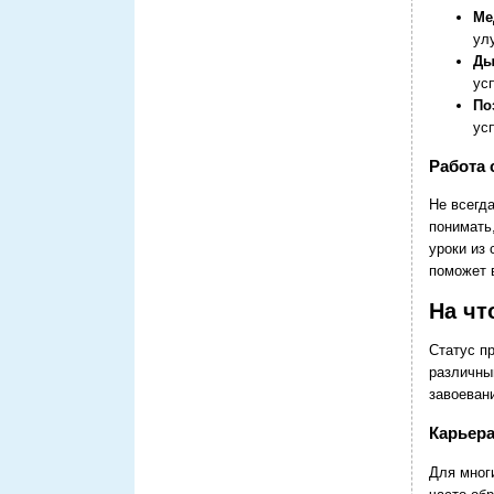
Ме
ул
Ды
ус
По
ус
Работа 
Не всегда
понимать,
уроки из
поможет 
На чт
Статус п
различны
завоевани
Карьера
Для мног