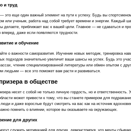
о и труд
 — это еще один важный элемент на пути к успеху. Будь вы спортсмено
ом или ученым, работа над собой требует времени и энергии. Каждый ша
вы делаете, приближает вас к вашей цели. Главное — не сдаваться и пр
я вперед, даже если появляются трудности.
витие и обучение
айте о важности саморазвития. Изучение новых методик, тренировка нав
вых подходов значительно увеличит ваши шансы на успех. Будь это учас
лассах, чтение специализированной литературы или обмен опытом с дру
и людьми — все это поможет вам расти и развиваться.
призера в обществе
изера несет с собой не только личную гордость, но и ответственность. 
области может привести к тому, что вы станете примером для подражани
люди и даже взрослые будут смотреть на вас как на источник вдохнове
важно помнить о влиянии, которое вы оказываете на окружающих.
вение для других
могут служить мотивацией для других, демонстрируя, что мечты сбываю