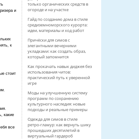
только органических средств в
ть
огороде и на участке
ризера и
Гайд по созданию дома в стиле
средиземноморского курорта:
идеи, материалы и ход работ
ольких
Причёски для симов с
элегантными вечерними
ять, к
укладками: как создать образ,
который запомнится
Как прокачать навык диджея без
использования читов:
ые стоит
практический путь к уверенной
игре
ом.
Моды на улучшенную систему
программ по сохранению
культурного наследия: новые
ия.
подходы и реальные примеры
, какие
Одежда для симов в стиле
ретро‑гламур: как вернуть шику
себя все
прошедших десятилетий в
виртуальный гардероб