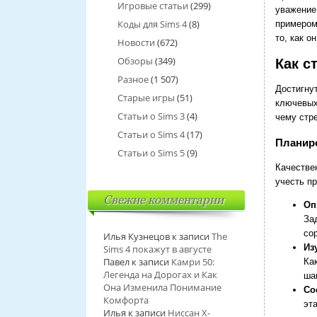
Игровые статьи
(299)
уважение
Коды для Sims 4
(8)
примером
то, как о
Новости
(672)
Обзоры
(349)
Как с
Разное
(1 507)
Достигну
Старые игры
(51)
ключевых
Статьи о Sims 3
(4)
чему стр
Статьи о Sims 4
(17)
Планиро
Статьи о Sims 5
(9)
Качестве
учесть пр
Свежие комментарии
Оп
За
со
Илья Кузнецов
к записи
The
Из
Sims 4 покажут в августе
Павел
к записи
Камри 50:
Ка
Легенда на Дорогах и Как
ша
Она Изменила Понимание
Со
Комфорта
эт
Илья
к записи
Ниссан Х-