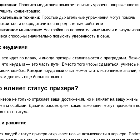
дитация:
Практика медитации помогает снизить уровень напряженности 
учшить концентрацию.
хательные техники:
Простые дыхательные упражнения могут помочь
покоиться и сосредоточиться перед важным событием.
зитивное мышление:
Настройка на положительные мысли и визуализа
пеха способны значительно повысить уверенность в себе.
с неудачами
 все идет по плану, и иногда призеры сталкиваются с преградами. Важн
 что неудачи — это часть пути. Вместо того чтобы сдаваться, учитесь и
 своих ошибок. Каждый неудачный опыт может стать источником знаний, 
вам достичь еще больших высот.
о влияет статус призера?
ризера не только отражает ваши достижения, но и влияет на вашу жизнь
ми способами. Давайте рассмотрим, какие изменения могут произойти п
я этого титула.
 и развитие
их людей статус призера открывает новые возможности в карьере. Рабо