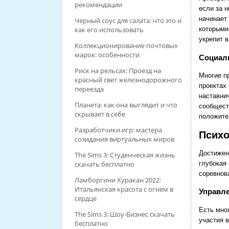
рекомендации
если за н
начинает
Черный соус для салата: что это и
как его использовать
которыми 
укрепит 
Коллекционирование почтовых
марок: особенности
Социал
Риск на рельсах: Проезд на
Многие п
красный свет железнодорожного
проектах
переезда
наставни
Планета: как она выглядит и что
сообщест
скрывает в себе
положите
Разработчики игр: мастера
Психо
созидания виртуальных миров
Достижени
The Sims 3: Студенческая жизнь
скачать бесплатно
глубокая
соревнов
Ламборгини Хуракан 2022:
Итальянская красота с огнем в
Управле
сердце
Есть мно
The Sims 3: Шоу-Бизнес скачать
участия в
бесплатно