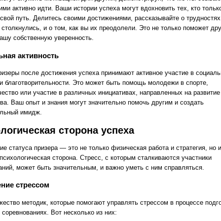
ими активно идти. Ваши истории успеха могут вдохновить тех, кто тольк
 свой путь. Делитесь своими достижениями, рассказывайте о трудностях
столкнулись, и о том, как вы их преодолели. Это не только поможет дру
вашу собственную уверенность.
ьная активность
ризеры после достижения успеха принимают активное участие в социал
 и благотворительности. Это может быть помощь молодежи в спорте,
чество или участие в различных инициативах, направленных на развитие
ва. Ваш опыт и знания могут значительно помочь другим и создать
льный имидж.
логическая сторона успеха
е статуса призера — это не только физическая работа и стратегия, но 
 психологическая сторона. Стресс, с которым сталкиваются участники
аний, может быть значительным, и важно уметь с ним справляться.
ние стрессом
жество методик, которые помогают управлять стрессом в процессе подго
 соревнованиях. Вот несколько из них: