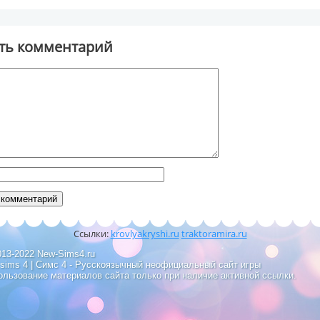
ть комментарий
Ссылки:
krovlyakryshi.ru
traktoramira.ru
013-2022 New-Sims4.ru
 sims 4 | Симс 4 - Русскоязычный неофициальный сайт игры
ользование материалов сайта только при наличие активной ссылки.