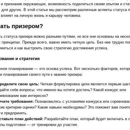
 и признание окружающих, возможность поделиться своим опытом и ста
 для других. В этой статье мы рассмотрим различные аспекты статуса п
н влияет на личную жизнь и карьеру человека.
тать призером?
ть статуса призера можно разными путями, но все они основаны на неск
 принципах. Прежде всего, важно иметь четкую цель. Без нее трудно пон
емиться и как выстроить свою стратегию достижения успеха.
вание и стратегия
нное планирование — это основа успеха. Вот несколько факторов, котор
и планировании своего пути к званию призера:
ределите свою цель:
Четкая формулировка цели является первым шаг
дайте себе вопросы: что именно вы хотите достичь? Какой конкурс или
ревнование вам интересно?
учите требования:
Познакомьтесь с условиями конкурса или соревнован
кие критерии оценки? Какие навыки необходимы? Это поможет вам понять
ги предпринять.
ставьте план действий:
Разработайте план, который будет включать в 
апы подготовки — от тренировки до участия.