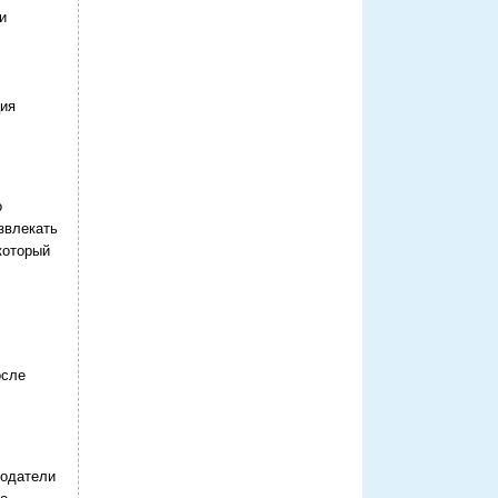
и
ция
о
звлекать
который
осле
тодатели