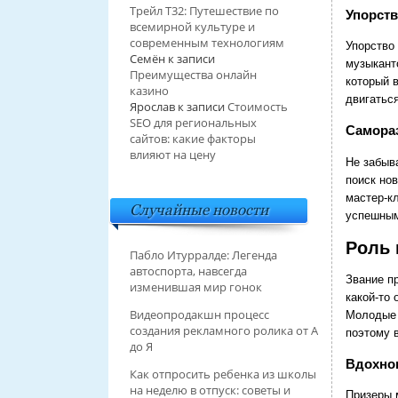
Трейл T32: Путешествие по
Упорств
всемирной культуре и
современным технологиям
Упорство
Семён
к записи
музыкант
Преимущества онлайн
который 
казино
двигатьс
Ярослав
к записи
Стоимость
SEO для региональных
Самораз
сайтов: какие факторы
влияют на цену
Не забыв
поиск но
мастер-к
Случайные новости
успешным
Роль 
Пабло Итурралде: Легенда
автоспорта, навсегда
Звание пр
изменившая мир гонок
какой-то 
Видеопродакшн процесс
Молодые 
создания рекламного ролика от А
поэтому 
до Я
Вдохно
Как отпросить ребенка из школы
на неделю в отпуск: советы и
Призеры 