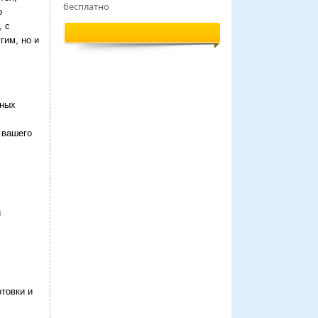
бесплатно
о
, с
гим, но и
ьных
 вашего
и
товки и