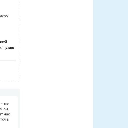
адачу
воей
то нужно
менно
а, он
ет нас
тся в