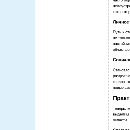
часто об
целеустр
которые 
Личное 
Путь к с
не тольк
настойчи
областью
Социал
Становяс
разделяю
горизонт
новые св
Практ
Теперь, к
выделим 
области.