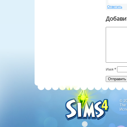
Ответить
Добави
Имя
*
© 2
The
Исп