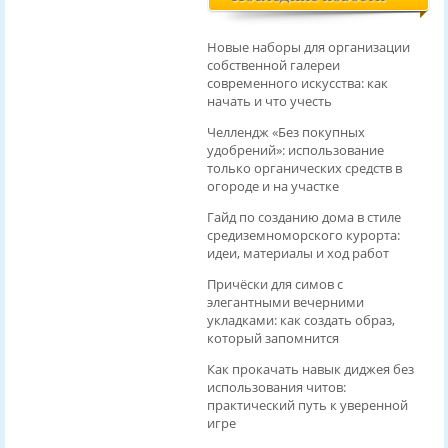
Новые наборы для организации
собственной галереи
современного искусства: как
начать и что учесть
Челлендж «Без покупных
удобрений»: использование
только органических средств в
огороде и на участке
Гайд по созданию дома в стиле
средиземноморского курорта:
идеи, материалы и ход работ
Причёски для симов с
элегантными вечерними
укладками: как создать образ,
который запомнится
Как прокачать навык диджея без
использования читов:
практический путь к уверенной
игре