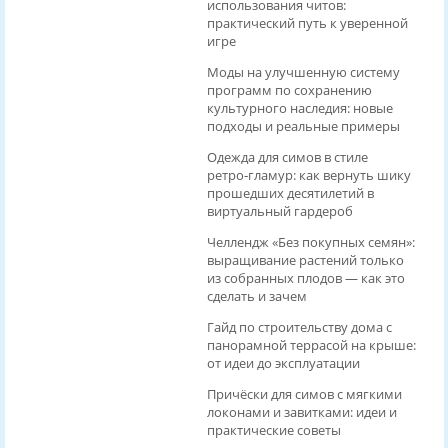
использования читов:
практический путь к уверенной
игре
Моды на улучшенную систему
программ по сохранению
культурного наследия: новые
подходы и реальные примеры
Одежда для симов в стиле
ретро‑гламур: как вернуть шику
прошедших десятилетий в
виртуальный гардероб
Челлендж «Без покупных семян»:
выращивание растений только
из собранных плодов — как это
сделать и зачем
Гайд по строительству дома с
панорамной террасой на крыше:
от идеи до эксплуатации
Причёски для симов с мягкими
локонами и завитками: идеи и
практические советы