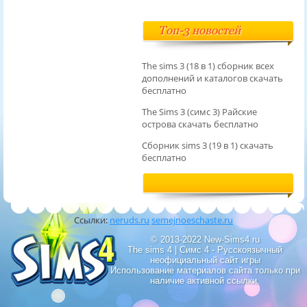
Топ-3 новостей
The sims 3 (18 в 1) сборник всех
дополнений и каталогов скачать
бесплатно
The Sims 3 (симс 3) Райские
острова скачать бесплатно
Сборник sims 3 (19 в 1) скачать
бесплатно
Ссылки:
neruds.ru
semejnoeschaste.ru
© 2013-2022 New-Sims4.ru
The sims 4 | Симс 4 - Русскоязычный
неофициальный сайт игры
Использование материалов сайта только при
наличие активной ссылки.