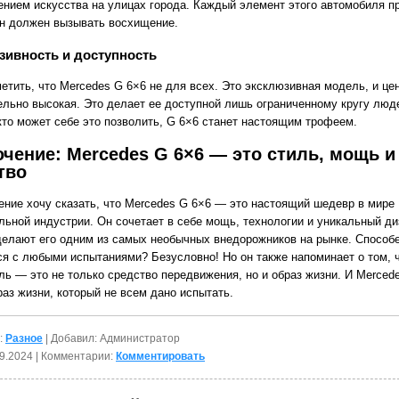
ением искусства на улицах города. Каждый элемент этого автомобиля п
 он должен вызывать восхищение.
ивность и доступность
етить, что Mercedes G 6×6 не для всех. Это эксклюзивная модель, и цен
ельно высокая. Это делает ее доступной лишь ограниченному кругу люд
 кто может себе это позволить, G 6×6 станет настоящим трофеем.
чение: Mercedes G 6×6 — это стиль, мощь и
тво
ение хочу сказать, что Mercedes G 6×6 — это настоящий шедевр в мире
льной индустрии. Он сочетает в себе мощь, технологии и уникальный ди
делают его одним из самых необычных внедорожников на рынке. Способе
ся с любыми испытаниями? Безусловно! Но он также напоминает о том, 
ль — это не только средство передвижения, но и образ жизни. И Merced
аз жизни, который не всем дано испытать.
:
Разное
| Добавил: Администратор
9.2024
| Комментарии:
Комментировать