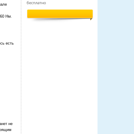
бесплатно
иале
60 Нм.
сь есть
анет не
тоящим