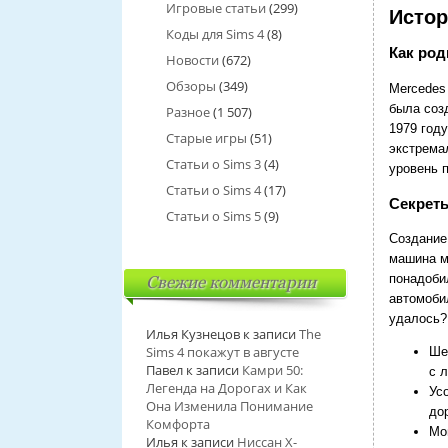
Игровые статьи
(299)
Истор
Коды для Sims 4
(8)
Как род
Новости
(672)
Обзоры
(349)
Mercedes
была соз
Разное
(1 507)
1979 год
Старые игры
(51)
экстрема
Статьи о Sims 3
(4)
уровень 
Статьи о Sims 4
(17)
Секреты
Статьи о Sims 5
(9)
Создание
машина м
понадоби
Свежие комментарии
автомоби
удалось?
Илья Кузнецов
к записи
The
Sims 4 покажут в августе
Ше
Павел
к записи
Камри 50:
с 
Легенда на Дорогах и Как
Ус
Она Изменила Понимание
до
Комфорта
Мо
Илья
к записи
Ниссан Х-