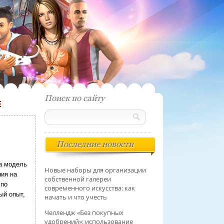
Поиск по сайту
Е
Последние новости
а модель
Новые наборы для организации
ния на
собственной галереи
 по
современного искусства: как
ый опыт,
начать и что учесть
Челлендж «Без покупных
удобрений»: использование