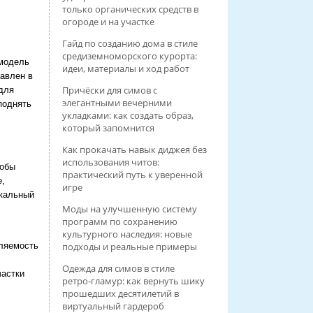
только органических средств в
огороде и на участке
Гайд по созданию дома в стиле
средиземноморского курорта:
 модель
идеи, материалы и ход работ
тавлен в
Причёски для симов с
для
элегантными вечерними
поднять
укладками: как создать образ,
который запомнится
Как прокачать навык диджея без
использования читов:
тобы
практический путь к уверенной
е,
игре
икальный
Моды на улучшенную систему
программ по сохранению
культурного наследия: новые
подходы и реальные примеры
пляемость
Одежда для симов в стиле
частки
ретро‑гламур: как вернуть шику
прошедших десятилетий в
виртуальный гардероб