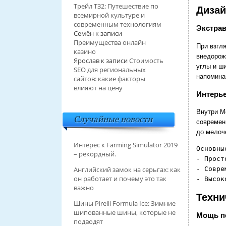
Трейл T32: Путешествие по
Дизай
всемирной культуре и
современным технологиям
Экстра
Семён
к записи
Преимущества онлайн
При взгл
казино
внедорож
Ярослав
к записи
Стоимость
углы и ш
SEO для региональных
напомина
сайтов: какие факторы
влияют на цену
Интерь
Внутри M
Случайные новости
современ
до мелоч
Интерес к Farming Simulator 2019
Основны
– рекордный.
- Прост
- Совре
Английский замок на серьгах: как
он работает и почему это так
важно
Техни
Шины Pirelli Formula Ice: Зимние
шипованные шины, которые не
Мощь п
подводят