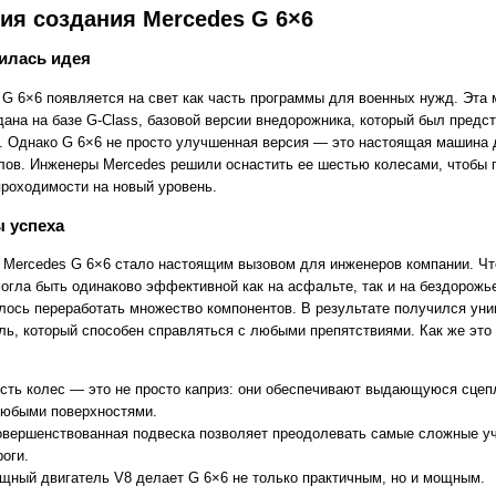
ия создания Mercedes G 6×6
илась идея
 G 6×6 появляется на свет как часть программы для военных нужд. Эта
дана на базе G-Class, базовой версии внедорожника, который был предс
у. Однако G 6×6 не просто улучшенная версия — это настоящая машина 
лов. Инженеры Mercedes решили оснастить ее шестью колесами, чтобы 
проходимости на новый уровень.
 успеха
 Mercedes G 6×6 стало настоящим вызовом для инженеров компании. Ч
огла быть одинаково эффективной как на асфальте, так и на бездорожь
лось переработать множество компонентов. В результате получился ун
ль, который способен справляться с любыми препятствиями. Как же это
сть колес — это не просто каприз: они обеспечивают выдающуюся сце
любыми поверхностями.
овершенствованная подвеска позволяет преодолевать самые сложные у
роги.
щный двигатель V8 делает G 6×6 не только практичным, но и мощным.