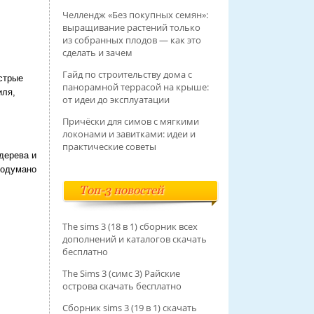
Челлендж «Без покупных семян»:
выращивание растений только
из собранных плодов — как это
сделать и зачем
Гайд по строительству дома с
стрые
панорамной террасой на крыше:
иля,
от идеи до эксплуатации
Причёски для симов с мягкими
локонами и завитками: идеи и
практические советы
дерева и
родумано
Топ-3 новостей
The sims 3 (18 в 1) сборник всех
дополнений и каталогов скачать
бесплатно
The Sims 3 (симс 3) Райские
острова скачать бесплатно
Сборник sims 3 (19 в 1) скачать