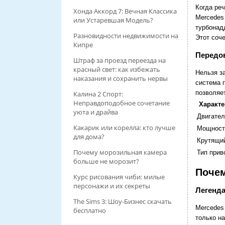
Когда реч
Хонда Аккорд 7: Вечная Классика
Mercedes
или Устаревшая Модель?
турбонад
Разновидности недвижимости на
Этот соч
Кипре
Передо
Штраф за проезд переезда на
красный свет: как избежать
Нельзя з
наказания и сохранить нервы
система 
позволяе
Калина 2 Спорт:
Неправдоподобное сочетание
Характе
уюта и драйва
Двигател
Какарик или корелла: кто лучше
Мощност
для дома?
Крутящи
Почему морозильная камера
Тип прив
больше не морозит?
Почем
Курс рисования чиби: милые
персонажи и их секреты
Легенд
The Sims 3: Шоу-Бизнес скачать
Mercedes 
бесплатно
только н