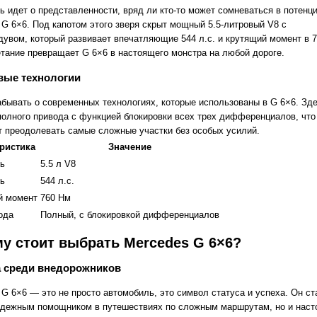
ь идет о представленности, вряд ли кто-то может сомневаться в потенц
 G 6×6. Под капотом этого зверя скрыт мощный 5.5-литровый V8 с
дувом, который развивает впечатляющие 544 л.с. и крутящий момент в 7
етание превращает G 6×6 в настоящего монстра на любой дороге.
вые технологии
абывать о современных технологиях, которые использованы в G 6×6. Зде
полного привода с функцией блокировки всех трех дифференциалов, что
т преодолевать самые сложные участки без особых усилий.
ристика
Значение
ь
5.5 л V8
ь
544 л.с.
й момент
760 Нм
ода
Полный, с блокировкой дифференциалов
у стоит выбрать Mercedes G 6×6?
а среди внедорожников
G 6×6 — это не просто автомобиль, это символ статуса и успеха. Он ст
адежным помощником в путешествиях по сложным маршрутам, но и нас