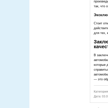
произвед
так, что
Эксклюз
Стоит отм
действит
для тех,
Заклю
качес
В заключ
автомоби
которые 
справить
автомоби
— это обр
Категория
Дата:
03.0