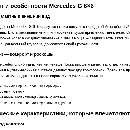
н и особенности Mercedes G 6×6
вагантный внешний вид
яде на Mercedes G 6×6 сразу же понимаешь, что перед тобой не обычный
ник. Его агрессивные линии и массивный кузов привлекают внимание. О
ирокие колеса создают ощущение силы и мощи. А задняя часть автомоб
ющая военный грузовик, добавляет некой брутальности.
ер — комфорт и роскошь
ercedes G 6×6 удивляет не меньше. Кожа высшего качества, отделка из 
ная мультимедийная система делают поездку комфортной. Здесь все п
ей, чтобы водителю и пассажирам было удобно и приятно.
е характеристики интерьера:

орный салон

менные мультимедийные системы

ческие характеристики, которые впечатляют
од капотом