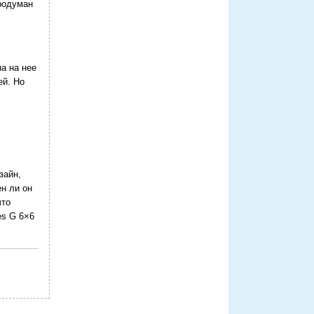
родуман
а на нее
ей. Но
зайн,
н ли он
что
es G 6×6