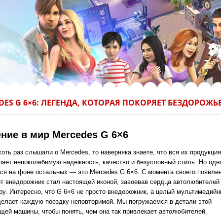
DES G 6×6: ЛЕГЕНДА, КОТОРАЯ ПОКОРЯЕТ БЕЗДОРОЖЬ
ние в мир Mercedes G 6×6
оть раз слышали о Mercedes, то наверняка знаете, что вся их продукция
ряет непоколебимую надежность, качество и безусловный стиль. Но одн
ся на фоне остальных — это Mercedes G 6×6. С момента своего появле
от внедорожник стал настоящей иконой, завоевав сердца автолюбителей
ру. Интересно, что G 6×6 не просто внедорожник, а целый мультимедийн
делает каждую поездку неповторимой. Мы погружаемся в детали этой
щей машины, чтобы понять, чем она так привлекает автолюбителей.