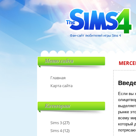
Меню сайта
MERCE
Главная
Введе
Карта сайта
Если вы х
олицетво
Категории
выделяет
рынке эт
всему ми
Sims 3
(27)
который 
Sims 4
(12)
потрясаю