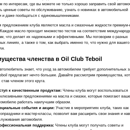
м по интересам, где вы можете не только хорошо заправить свой автомо
ть ценные советы по обслуживанию, узнать о новинках в автомобильной
и и даже пообщаться с единомышленниками.
 предложением клуба являются масла и смазочные жидкости премиум-
l. Каждое масло проходит множество тестов на соответствие междунаро
ам, что делает их надежными и эффективными. Мы поговорим о разных
ых линиях, а также о том, как выбрать именно то, что нужно для вашего
ля.
ущества членства в Oil Club Teboil
втолюбитель знает, что уход за автомобилем требует дополнительных за
Teboil предлагает нечто большее. Давайте рассмотрим преимущества, ко
 став членом этого круга.
ступ к качественным продуктам:
Члены клуба могут воспользоваться
склюзивными предложениями на масла и смазки, которые помогают ваш
томобилю работать наилучшим образом.
ециальные события и акции:
Участие в мероприятиях клуба, таких как
топраздники и мастер-классы, позволит вам расширить свои знания и на
служивания автомобиля.
офессиональная поддержка:
Члены клуба могут получать советы и