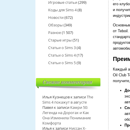
Игровые статьи
(299)
его клубо
Коды для Sims 4
(8)
и получи
индустри
Новости
(672)
Обзоры
(349)
Основным
от Teboi
Разное
(1 507)
стандарт
Старые игры
(51)
продуктов
Статьи о Sims 3
(4)
автомоби
Статьи о Sims 4
(17)
Преим
Статьи о Sims 5
(9)
Каждый а
Oil Club 
получите,
Свежие комментарии
До
эк
Илья Кузнецов
к записи
The
Sims 4 покажут в августе
ав
Павел
к записи
Камри 50:
Сп
Легенда на Дорогах и Как
ав
Она Изменила Понимание
об
Комфорта
Пр
Илья
к записи
Ниссан Х-