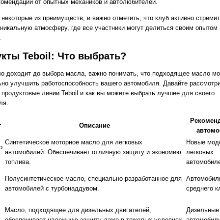
комендации от опытных механиков и автолюбителей.
 некоторые из преимуществ, и важно отметить, что клуб активно стреми
уникальную атмосферу, где все участники могут делиться своим опытом 
.
кты Teboil: Что выбрать?
ло доходит до выбора масла, важно понимать, что подходящее масло м
ьно улучшить работоспособность вашего автомобиля. Давайте рассмотр
 продуктовые линии Teboil и как вы можете выбрать лучшее для своего
ля.
Рекомен
т
Описание
автомо
Синтетическое моторное масло для легковых
Новые мод
o
автомобилей. Обеспечивает отличную защиту и экономию
легковых
топлива.
автомобил
Полусинтетическое масло, специально разработанное для
Автомобил
автомобилей с турбонаддувом.
среднего к
Масло, подходящее для дизельных двигателей,
Дизельные
обеспечивает надежную защиту даже в тяжелых условиях.
автомобил