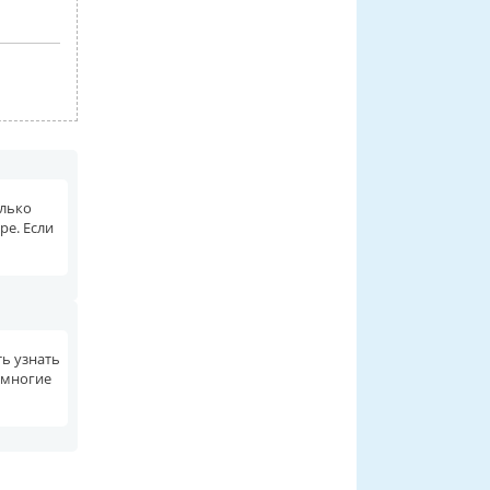
олько
ре. Если
ть узнать
 многие