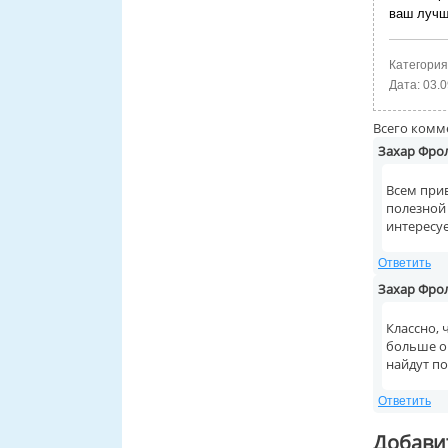
ваш лучш
Категория
Дата:
03.0
Всего комм
Захар Фро
Всем прив
полезной
интересуе
Ответить
Захар Фро
Классно, 
больше о
найдут п
Ответить
Добави