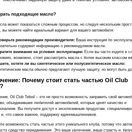
брать подходящее масло?
сла может показаться сложным процессом, но следуя нескольким прос
, вы можете найти идеальный вариант для вашего автомобиля:
оверьте рекомендации производителя:
Ваша инструкция по эксплуата
язательно содержит информацию о рекомендуемом масле.
ратите внимание на условия эксплуатации:
Если вы часто ездите в с
ловиях, возможно, стоит рассмотреть масла с более высоким классом вя
шите, хотите ли вы синтетическое или полусинтетическое масло:
нтетические масла обычно предлагают лучшую защиту, но могут быть д
чение: Почему стоит стать частью Oil Club
l?
ние, Oil Club Teboil – это не просто возможность заправить свой автомо
во, объединившее любителей автомобилей, которые ценят качество и
онализм. Вы получите доступ к эксклюзивным продуктам, специализир
 и, что самое важное, поддержку единомышленников.
ите возможность стать частью этого уникального клуба, потому что авто
осто средство передвижения. Это ваше увлечение, ваша страсть и, безу