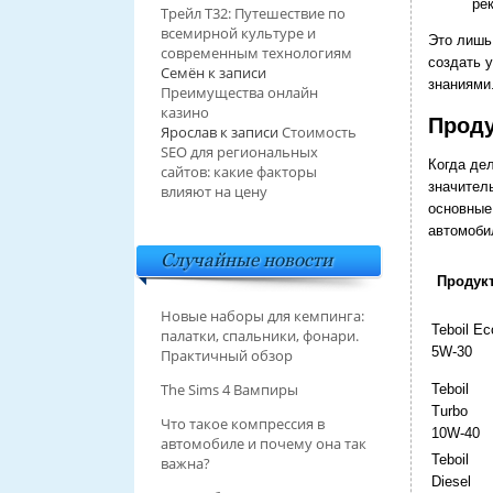
ре
Трейл T32: Путешествие по
всемирной культуре и
Это лишь
современным технологиям
создать 
Семён
к записи
знаниями
Преимущества онлайн
казино
Проду
Ярослав
к записи
Стоимость
SEO для региональных
Когда де
сайтов: какие факторы
значител
влияют на цену
основные
автомоби
Случайные новости
Продук
Новые наборы для кемпинга:
Teboil Ec
палатки, спальники, фонари.
5W-30
Практичный обзор
The Sims 4 Вампиры
Teboil
Turbo
Что такое компрессия в
10W-40
автомобиле и почему она так
Teboil
важна?
Diesel