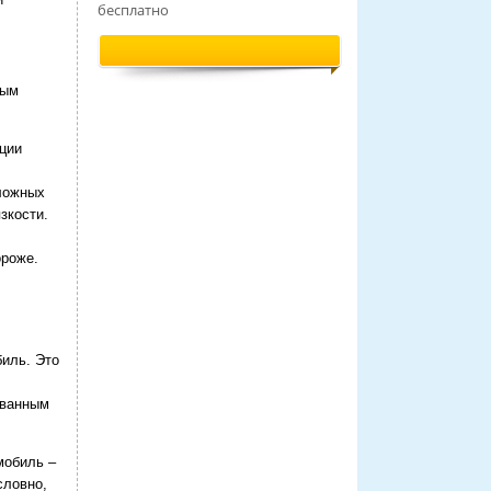
бесплатно
тым
ции
ложных
зкости.
ороже.
биль. Это
ованным
мобиль –
словно,