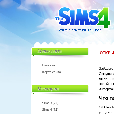
Меню сайта
ОТКРЫ
Главная
Забудьте 
Карта сайта
Сегодня м
любителе
целый сп
Категории
информац
Что т
Sims 3
(27)
Oil Club 
Sims 4
(12)
услугам,