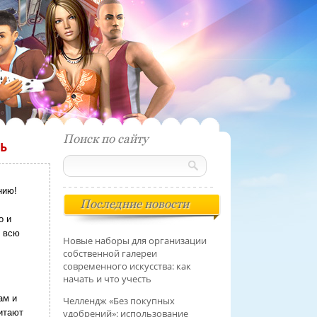
Поиск по сайту
ТЬ
нию!
Последние новости
о и
е всю
Новые наборы для организации
собственной галереи
современного искусства: как
начать и что учесть
ам и
Челлендж «Без покупных
удобрений»: использование
итают