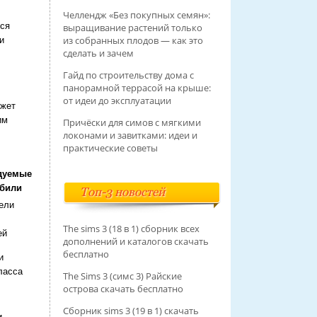
Челлендж «Без покупных семян»:
тся
выращивание растений только
из собранных плодов — как это
и
сделать и зачем
Гайд по строительству дома с
панорамной террасой на крыше:
от идеи до эксплуатации
ожет
им
Причёски для симов с мягкими
локонами и завитками: идеи и
практические советы
дуемые
били
Топ-3 новостей
ели
The sims 3 (18 в 1) сборник всех
ей
дополнений и каталогов скачать
бесплатно
и
ласса
The Sims 3 (симс 3) Райские
острова скачать бесплатно
Сборник sims 3 (19 в 1) скачать
и