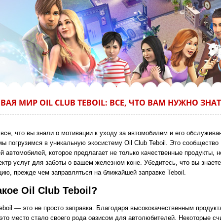
ВАЯ МИР OIL CLUB TEBOIL: ВСЕ, ЧТО ВАМ НУЖНО ЗНА
все, что вы знали о мотивации к уходу за автомобилем и его обслужива
ы погрузимся в уникальную экосистему Oil Club Teboil. Это сообщество
й автомобилей, которое предлагает не только качественные продукты, н
ектр услуг для заботы о вашем железном коне. Убедитесь, что вы знает
ию, прежде чем заправляться на ближайшей заправке Teboil.
акое Oil Club Teboil?
Teboil — это не просто заправка. Благодаря высококачественным продукт
 это место стало своего рода оазисом для автолюбителей. Некоторые сч