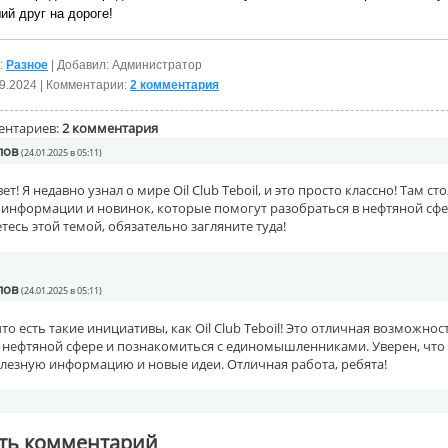
ий друг на дороге!
:
Разное
| Добавил: Администратор
9.2024
| Комментарии:
2 комментария
ентариев:
2 комментария
лов
(24.01.2025 в 05:11)
ет! Я недавно узнал о мире Oil Club Teboil, и это просто классно! Там ст
 информации и новинок, которые помогут разобраться в нефтяной сфе
тесь этой темой, обязательно загляните туда!
лов
(24.01.2025 в 05:11)
что есть такие инициативы, как Oil Club Teboil! Это отличная возможнос
 нефтяной сфере и познакомиться с единомышленниками. Уверен, что
олезную информацию и новые идеи. Отличная работа, ребята!
ть комментарий