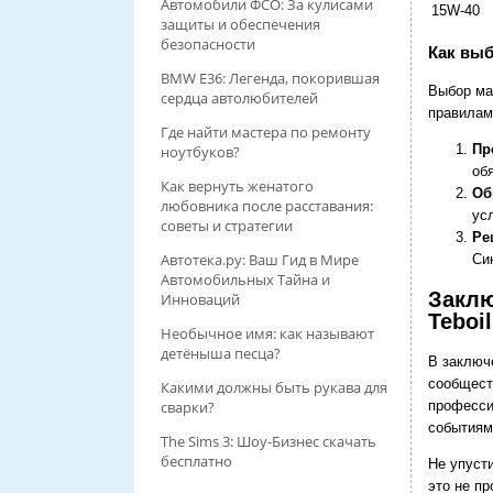
Автомобили ФСО: За кулисами
15W-40
защиты и обеспечения
безопасности
Как вы
BMW E36: Легенда, покорившая
Выбор ма
сердца автолюбителей
правилам
Где найти мастера по ремонту
Пр
ноутбуков?
об
Как вернуть женатого
Об
любовника после расставания:
ус
советы и стратегии
Ре
Автотека.ру: Ваш Гид в Мире
Си
Автомобильных Тайна и
Заклю
Инноваций
Teboi
Необычное имя: как называют
детёныша песца?
В заключе
сообщест
Какими должны быть рукава для
професси
сварки?
событиям
The Sims 3: Шоу-Бизнес скачать
бесплатно
Не упуст
это не пр