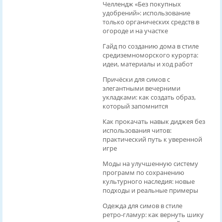
Челлендж «Без покупных
удобрений»: использование
только органических средств в
огороде и на участке
Гайд по созданию дома в стиле
средиземноморского курорта:
идеи, материалы и ход работ
Причёски для симов с
элегантными вечерними
укладками: как создать образ,
который запомнится
Как прокачать навык диджея без
использования читов:
практический путь к уверенной
игре
Моды на улучшенную систему
программ по сохранению
культурного наследия: новые
подходы и реальные примеры
Одежда для симов в стиле
ретро‑гламур: как вернуть шику