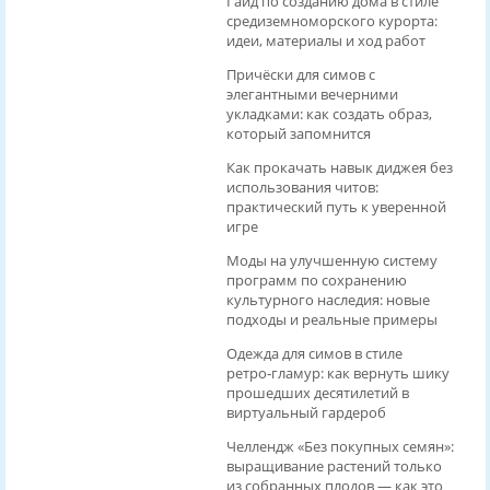
Гайд по созданию дома в стиле
средиземноморского курорта:
идеи, материалы и ход работ
Причёски для симов с
элегантными вечерними
укладками: как создать образ,
который запомнится
Как прокачать навык диджея без
использования читов:
практический путь к уверенной
игре
Моды на улучшенную систему
программ по сохранению
культурного наследия: новые
подходы и реальные примеры
Одежда для симов в стиле
ретро‑гламур: как вернуть шику
прошедших десятилетий в
виртуальный гардероб
Челлендж «Без покупных семян»:
выращивание растений только
из собранных плодов — как это