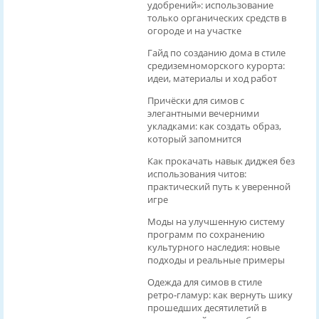
удобрений»: использование
только органических средств в
огороде и на участке
Гайд по созданию дома в стиле
средиземноморского курорта:
идеи, материалы и ход работ
Причёски для симов с
элегантными вечерними
укладками: как создать образ,
который запомнится
Как прокачать навык диджея без
использования читов:
практический путь к уверенной
игре
Моды на улучшенную систему
программ по сохранению
культурного наследия: новые
подходы и реальные примеры
Одежда для симов в стиле
ретро‑гламур: как вернуть шику
прошедших десятилетий в