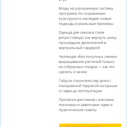
Моды на улучшенную систему
программ по сохранению
культурного наследия: новые
подходы и реальные примеры
Одежда для симов в стиле
ретро‑гламур: как вернуть шику
прошедших десятилетий в
виртуальный гардероб
Челлендж «Без покупных семян»:
выращивание растений только
из собранных плодов — как это
сделать и зачем
Гайд по строительству дома с
панорамной террасой на крыше:
от идеи до эксплуатации
Причёски для симов с мягкими
локонами и завитками: идеи и
практические советы