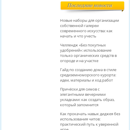
Последние новости
Новые наборы для организации
собственной галереи
современного искусства: как
начать и что учесть
Челлендж «Без покупных
удобрений»: использование
только органических средств в
огороде и на участке
Гайд по созданию дома в стиле
средиземноморского курорта:
идеи, материалы и ход работ
Причёски для симов с
элегантными вечерними
укладками: как создать образ,
который запомнится
Как прокачать навык диджея без
использования читов:
практический путь к уверенной
игре