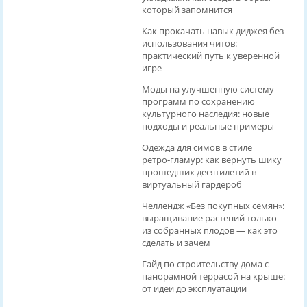
который запомнится
Как прокачать навык диджея без
использования читов:
практический путь к уверенной
игре
Моды на улучшенную систему
программ по сохранению
культурного наследия: новые
подходы и реальные примеры
Одежда для симов в стиле
ретро‑гламур: как вернуть шику
прошедших десятилетий в
виртуальный гардероб
Челлендж «Без покупных семян»:
выращивание растений только
из собранных плодов — как это
сделать и зачем
Гайд по строительству дома с
панорамной террасой на крыше:
от идеи до эксплуатации