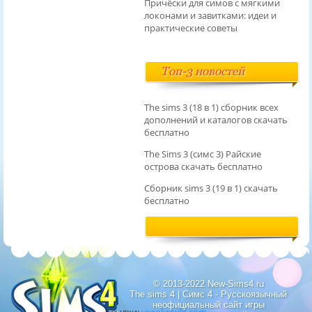
Причёски для симов с мягкими
локонами и завитками: идеи и
практические советы
Топ-3 новостей
The sims 3 (18 в 1) сборник всех
дополнений и каталогов скачать
бесплатно
The Sims 3 (симс 3) Райские
острова скачать бесплатно
Сборник sims 3 (19 в 1) скачать
бесплатно
Преимущества агентского аккаунта facebook
Преимущества агентского аккаунта facebook
© 2013-2022 New-Sims4.ru
.
rentacc.agency
The sims 4 | Симс 4 - Русскоязычный
неофициальный сайт игры