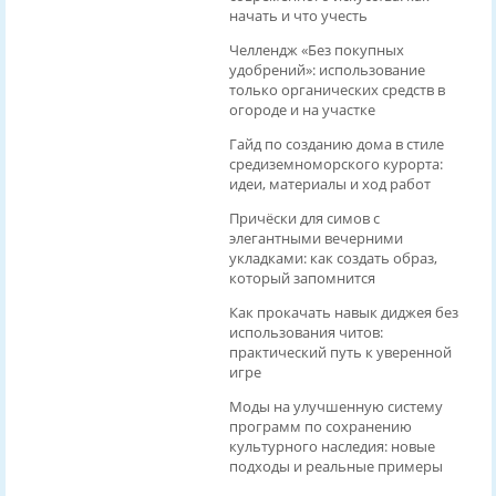
начать и что учесть
Челлендж «Без покупных
удобрений»: использование
только органических средств в
огороде и на участке
Гайд по созданию дома в стиле
средиземноморского курорта:
идеи, материалы и ход работ
Причёски для симов с
элегантными вечерними
укладками: как создать образ,
который запомнится
Как прокачать навык диджея без
использования читов:
практический путь к уверенной
игре
Моды на улучшенную систему
программ по сохранению
культурного наследия: новые
подходы и реальные примеры