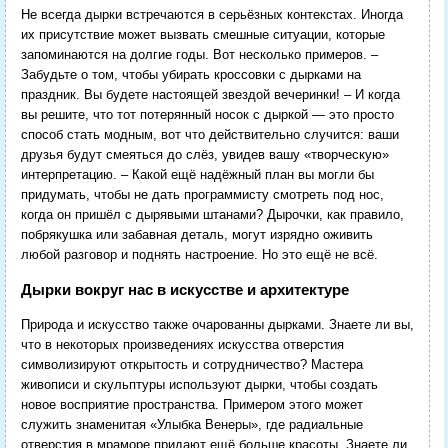
Не всегда дырки встречаются в серьёзных контекстах. Иногда
их присутствие может вызвать смешные ситуации, которые
запоминаются на долгие годы. Вот несколько примеров. –
Забудьте о том, чтобы убирать кроссовки с дырками на
праздник. Вы будете настоящей звездой вечеринки! – И когда
вы решите, что тот потерянный носок с дыркой — это просто
способ стать модным, вот что действительно случится: ваши
друзья будут смеяться до слёз, увидев вашу «творческую»
интерпретацию. – Какой ещё надёжный план вы могли бы
придумать, чтобы не дать программисту смотреть под нос,
когда он пришёл с дырявыми штанами? Дырочки, как правило,
побрякушка или забавная деталь, могут изрядно оживить
любой разговор и поднять настроение. Но это ещё не всё.
Дырки вокруг нас в искусстве и архитектуре
Природа и искусство также очарованны дырками. Знаете ли вы,
что в некоторых произведениях искусства отверстия
символизируют открытость и сотрудничество? Мастера
живописи и скульптуры используют дырки, чтобы создать
новое восприятие пространства. Примером этого может
служить знаменитая «Улыбка Венеры», где радиальные
отверстия в мраморе придают ещё больше красоты. Знаете ли