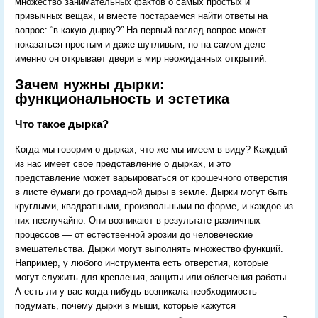
множество занимательных фактов о самых простых и
привычных вещах, и вместе постараемся найти ответы на
вопрос: “в какую дырку?” На первый взгляд вопрос может
показаться простым и даже шутливым, но на самом деле
именно он открывает двери в мир неожиданных открытий.
Зачем нужны дырки:
функциональность и эстетика
Что такое дырка?
Когда мы говорим о дырках, что же мы имеем в виду? Каждый
из нас имеет свое представление о дырках, и это
представление может варьироваться от крошечного отверстия
в листе бумаги до громадной дыры в земле. Дырки могут быть
круглыми, квадратными, произвольными по форме, и каждое из
них неслучайно. Они возникают в результате различных
процессов — от естественной эрозии до человеческие
вмешательства. Дырки могут выполнять множество функций.
Например, у любого инструмента есть отверстия, которые
могут служить для крепления, защиты или облегчения работы.
А есть ли у вас когда-нибудь возникала необходимость
подумать, почему дырки в мыши, которые кажутся