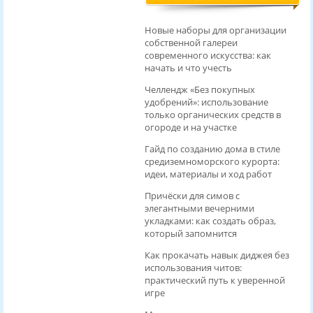
Новые наборы для организации
собственной галереи
современного искусства: как
начать и что учесть
Челлендж «Без покупных
удобрений»: использование
только органических средств в
огороде и на участке
Гайд по созданию дома в стиле
средиземноморского курорта:
идеи, материалы и ход работ
Причёски для симов с
элегантными вечерними
укладками: как создать образ,
который запомнится
Как прокачать навык диджея без
использования читов:
практический путь к уверенной
игре