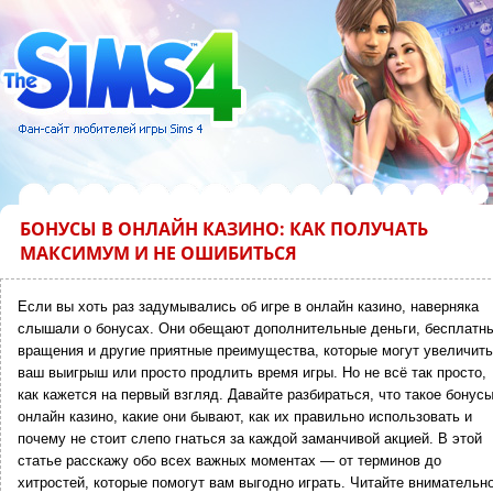
БОНУСЫ В ОНЛАЙН КАЗИНО: КАК ПОЛУЧАТЬ
МАКСИМУМ И НЕ ОШИБИТЬСЯ
Если вы хоть раз задумывались об игре в онлайн казино, наверняка
слышали о бонусах. Они обещают дополнительные деньги, бесплатн
вращения и другие приятные преимущества, которые могут увеличить
ваш выигрыш или просто продлить время игры. Но не всё так просто,
как кажется на первый взгляд. Давайте разбираться, что такое бонусы
онлайн казино, какие они бывают, как их правильно использовать и
почему не стоит слепо гнаться за каждой заманчивой акцией.
В этой
статье расскажу обо всех важных моментах — от терминов до
хитростей, которые помогут вам выгодно играть. Читайте внимательно