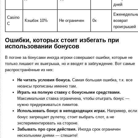
дней
Еженедельн
Casino
Кэшбэк 10%
Не ограничен
0x
возврат
C
проигрышей
Ошибки, которых стоит избегать при
использовании бонусов
В погоне за бонусами иногда игроки совершают ошибки, которые не
только лишают их выигрыша, но и вводят в заблуждение. Вот самые
распространённые из них:
Не читать условия бонуса.
Самая большая ошибка, т.к. все
нюансы прописаны именно там.
Играть на полную ставку с бонусными средствами.
Максимальная ставка ограничена, чтобы отыграть бонус —
нужно придерживаться лимитов.
Использовать бонус в неподходящих играх.
Например, если
бонус запрещает рулетку, стоит выбрать слот, а не
экспериментировать на стороне.
Забывать про срок действия.
Иногда срок ограничен
несколькими днями — спешите!