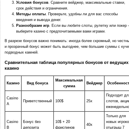
Условия бонусов
. Сравните вейджер, максимальные ставки,
срок действия и ограничения.
Методы оплаты
. Проверьте, удобны ли для вас способы
введения и вывода денег.
Разнообразие игр
. Если вы любите слоты, рулетку или покер
выберите казино с предпочитаемыми вами играми.
В разрезе бонусов важно понимать: иногда более скромный, но честн
и прозрачный бонус может быть выгоднее, чем большие суммы с куч
подводных камней.
Сравнительная таблица популярных бонусов от ведущих
казино
Максимальная
Казино
Вид бонуса
Вейджер
Особеннос
сумма
Подходит дл
Casino
Приветственный
100$
25x
слотов, акци
A
еженедельн
Только для
Casino
Бонус без
10$ + 20
новых игроко
40x
B
депозита
фриспинов
отыгрыш 7