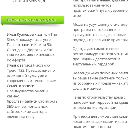
Статьи о Sims 5
(9)
использования читов:
практический путь к уверенн
игре
Свежие комментарии
Моды на улучшенную систему
программ по сохранению
Илья Кузнецов
к записи
The
культурного наследия: новые
Sims 4 покажут в августе
подходы и реальные примеры
Павел
к записи
Камри 50:
Одежда для симов в стиле
Легенда на Дорогах и Как
ретро‑гламур: как вернуть ши
Она Изменила Понимание
прошедших десятилетий в
Комфорта
виртуальный гардероб
Илья
к записи
Ниссан Х-
Трейл T32: Путешествие по
Челлендж «Без покупных семя
всемирной культуре и
выращивание растений тольк
современным технологиям
из собранных плодов — как эт
Семён
к записи
сделать и зачем
Преимущества онлайн
казино
Гайд по строительству дома с
Ярослав
к записи
Стоимость
панорамной террасой на кры
SEO для региональных
от идеи до эксплуатации
сайтов: какие факторы
Причёски для симов с мягким
влияют на цену
локонами и завитками: идеи и
практические советы