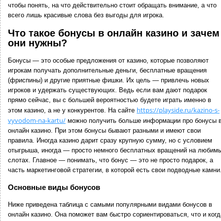
чтобы понять, на что действительно стоит обращать внимание, а что
всего лишь красивые слова без выгоды для игрока.
Что такое бонусы в онлайн казино и зачем
они нужны?
Бонусы — это особые предложения от казино, которые позволяют
игрокам получать дополнительные деньги, бесплатные вращения
(фриспины) и другие приятные фишки. Их цель — привлечь новых
игроков и удержать существующих. Ведь если вам дают подарок
прямо сейчас, вы с большей вероятностью будете играть именно в
https://playside.ru/kazino-s-
этом казино, а не у конкурентов. На сайте
vyvodom-na-kartu/
можно получить больше информации про бонусы 
онлайн казино. При этом бонусы бывают разными и имеют свои
правила. Иногда казино дарит сразу крупную сумму, но с условием
отыгрыша, иногда — просто немного бесплатных вращений на любим
слотах. Главное — понимать, что бонус — это не просто подарок, а
часть маркетинговой стратегии, в которой есть свои подводные камни
Основные виды бонусов
Ниже приведена таблица с самыми популярными видами бонусов в
онлайн казино. Она поможет вам быстро сориентироваться, что и когд