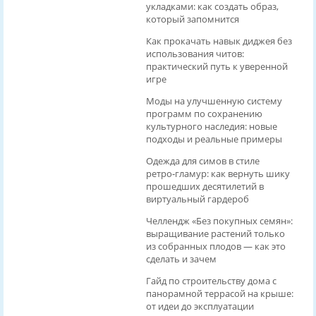
укладками: как создать образ,
который запомнится
Как прокачать навык диджея без
использования читов:
практический путь к уверенной
игре
Моды на улучшенную систему
программ по сохранению
культурного наследия: новые
подходы и реальные примеры
Одежда для симов в стиле
ретро‑гламур: как вернуть шику
прошедших десятилетий в
виртуальный гардероб
Челлендж «Без покупных семян»:
выращивание растений только
из собранных плодов — как это
сделать и зачем
Гайд по строительству дома с
панорамной террасой на крыше:
от идеи до эксплуатации