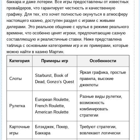
баккара и даже лотереи. Все игры предоставлены от известных
провайдеров, что гарантирует честность и качественную
графику. Для тех, кто хочет полностью окунуться в атмосферу
настоящего казино, доступен раздел с играми с живыми
дилерами. Это реальное общение с крупье в режиме реального
времени, что особенно ценят игроки, предпочитающие сазную
составляющую и реалистичные ставки. Ниже представлена
таблица с основными категориями игр и их примерами, которые
можно найти в казино Мартин.
Категория
Примеры игр
Особенности
Яркая графика, простые
Starburst, Book of
Слоты
правила, высокие
Dead, Gonzo’s Quest
джекпоты
Разные виды рулетки,
European Roulette,
возможность
Рулетка
French Roulette,
комбинировать
American Roulette
стратегии
Карточные
Блэкджек, Покер,
Требуют стратегии,
игры
Баккара
вовлекают логически