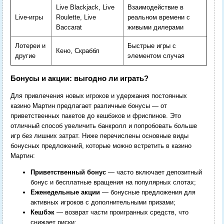
Live Blackjack, Live
Взаимодействие в
Live-игры
Roulette, Live
реальном времени с
Baccarat
живыми дилерами
Лотереи и
Быстрые игры с
Кено, Скраббл
другие
элементом случая
Бонусы и акции: выгодно ли играть?
Для привлечения новых игроков и удержания постоянных
казино Мартин предлагает различные бонусы — от
приветственных пакетов до кешбэков и фриспинов. Это
отличный способ увеличить банкролл и попробовать больше
игр без лишних затрат. Ниже перечислены основные виды
бонусных предложений, которые можно встретить в казино
Мартин:
Приветственный бонус
— часто включает депозитный
бонус и бесплатные вращения на популярных слотах;
Еженедельные акции
— бонусные предложения для
активных игроков с дополнительными призами;
Кешбэк
— возврат части проигранных средств, что
снижает риски;