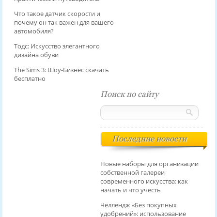
Что такое датчик скорости и
почему он так важен для вашего
автомобиля?
Тодс: Искусство элегантного
дизайна обуви
The Sims 3: Шоу-Бизнес скачать
бесплатно
Поиск по сайту
Последние новости
Новые наборы для организации
собственной галереи
современного искусства: как
начать и что учесть
Челлендж «Без покупных
удобрений»: использование