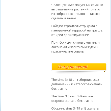
Челлендж «Без покупных семян»:
выращивание растений только
из собранных плодов — как это
сделать и зачем
Гайд по строительству дома с
панорамной террасой на крыше:
от идеи до эксплуатации
Причёски для симов с мягкими
локонами и завитками: идеи и
практические советы
Топ-3 новостей
The sims 3 (18 в 1) сборник всех
дополнений и каталогов скачать
бесплатно
The Sims 3 (симс 3) Райские
острова скачать бесплатно
Сборник sims 3 (19 в 1) скачать