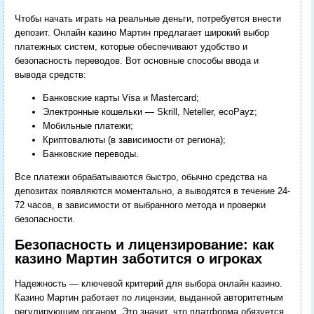
Чтобы начать играть на реальные деньги, потребуется внести
депозит. Онлайн казино Мартин предлагает широкий выбор
платежных систем, которые обеспечивают удобство и
безопасность переводов. Вот основные способы ввода и
вывода средств:
Банковские карты Visa и Mastercard;
Электронные кошельки — Skrill, Neteller, ecoPayz;
Мобильные платежи;
Криптовалюты (в зависимости от региона);
Банковские переводы.
Все платежи обрабатываются быстро, обычно средства на
депозитах появляются моментально, а выводятся в течение 24-
72 часов, в зависимости от выбранного метода и проверки
безопасности.
Безопасность и лицензирование: как
казино Мартин заботится о игроках
Надежность — ключевой критерий для выбора онлайн казино.
Казино Мартин работает по лицензии, выданной авторитетным
регулирующим органом. Это значит, что платформа обязуется