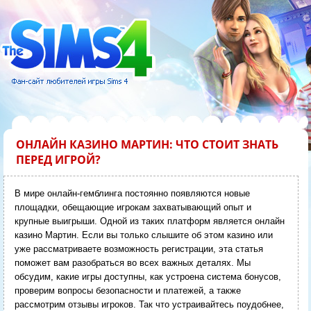
ОНЛАЙН КАЗИНО МАРТИН: ЧТО СТОИТ ЗНАТЬ
ПЕРЕД ИГРОЙ?
В мире онлайн-гемблинга постоянно появляются новые
площадки, обещающие игрокам захватывающий опыт и
крупные выигрыши. Одной из таких платформ является онлайн
казино Мартин. Если вы только слышите об этом казино или
уже рассматриваете возможность регистрации, эта статья
поможет вам разобраться во всех важных деталях.
Мы
обсудим, какие игры доступны, как устроена система бонусов,
проверим вопросы безопасности и платежей, а также
рассмотрим отзывы игроков. Так что устраивайтесь поудобнее,