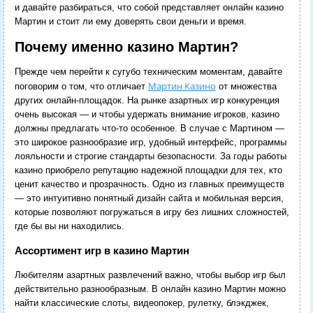
и давайте разбираться, что собой представляет онлайн казино
Мартин и стоит ли ему доверять свои деньги и время.
Почему именно казино Мартин?
Прежде чем перейти к сугубо техническим моментам, давайте
Мартин Казино
поговорим о том, что отличает
от множества
других онлайн-площадок. На рынке азартных игр конкуренция
очень высокая — и чтобы удержать внимание игроков, казино
должны предлагать что-то особенное. В случае с Мартином —
это широкое разнообразие игр, удобный интерфейс, программы
лояльности и строгие стандарты безопасности. За годы работы
казино приобрело репутацию надежной площадки для тех, кто
ценит качество и прозрачность. Одно из главных преимуществ
— это интуитивно понятный дизайн сайта и мобильная версия,
которые позволяют погружаться в игру без лишних сложностей,
где бы вы ни находились.
Ассортимент игр в казино Мартин
Любителям азартных развлечений важно, чтобы выбор игр был
действительно разнообразным. В онлайн казино Мартин можно
найти классические слоты, видеопокер, рулетку, блэкджек,