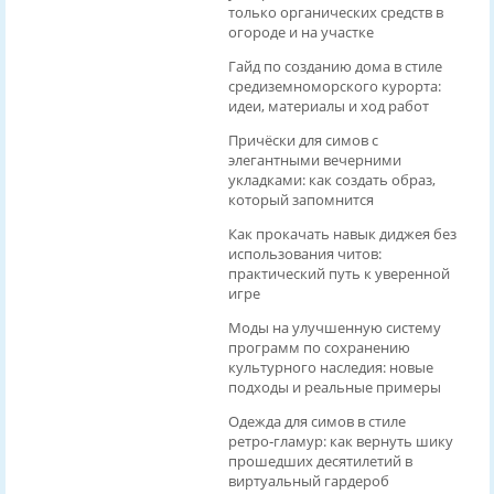
только органических средств в
огороде и на участке
Гайд по созданию дома в стиле
средиземноморского курорта:
идеи, материалы и ход работ
Причёски для симов с
элегантными вечерними
укладками: как создать образ,
который запомнится
Как прокачать навык диджея без
использования читов:
практический путь к уверенной
игре
Моды на улучшенную систему
программ по сохранению
культурного наследия: новые
подходы и реальные примеры
Одежда для симов в стиле
ретро‑гламур: как вернуть шику
прошедших десятилетий в
виртуальный гардероб