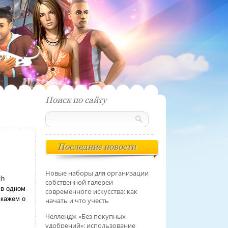
Поиск по сайту
Последние новости
Новые наборы для организации
ch
собственной галереи
 в одном
современного искусства: как
скажем о
начать и что учесть
Челлендж «Без покупных
удобрений»: использование