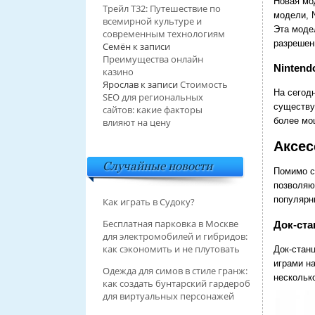
Новая мод
Трейл T32: Путешествие по
модели, N
всемирной культуре и
Эта моде
современным технологиям
разрешен
Семён
к записи
Преимущества онлайн
Nintend
казино
Ярослав
к записи
Стоимость
На сегод
SEO для региональных
существу
сайтов: какие факторы
более мо
влияют на цену
Аксес
Случайные новости
Помимо с
позволяю
популярн
Как играть в Судоку?
Бесплатная парковка в Москве
Док-ста
для электромобилей и гибридов:
как сэкономить и не плутовать
Док-стан
играми н
Одежда для симов в стиле гранж:
несколько
как создать бунтарский гардероб
для виртуальных персонажей