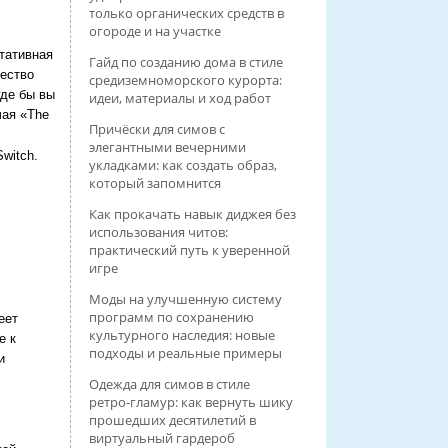
только органических средств в
огороде и на участке
ртативная
Гайд по созданию дома в стиле
щество
средиземноморского курорта:
где бы вы
идеи, материалы и ход работ
чая «The
Причёски для симов с
элегантными вечерними
witch.
укладками: как создать образ,
который запомнится
Как прокачать навык диджея без
использования читов:
практический путь к уверенной
игре
Моды на улучшенную систему
программ по сохранению
еет
культурного наследия: новые
е к
подходы и реальные примеры
и
Одежда для симов в стиле
ретро‑гламур: как вернуть шику
прошедших десятилетий в
виртуальный гардероб