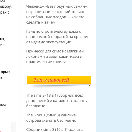
ной
Челлендж «Без покупных семян»:
визору.
выращивание растений только
ран с
из собранных плодов — как это
сделать и зачем
Гайд по строительству дома с
панорамной террасой на крыше:
ко,
от идеи до эксплуатации
и с
Причёски для симов с мягкими
локонами и завитками: идеи и
практические советы
торые
ые
Топ-3 новостей
The sims 3 (18 в 1) сборник всех
дополнений и каталогов скачать
ться
бесплатно
The Sims 3 (симс 3) Райские
острова скачать бесплатно
Сборник sims 3 (19 в 1) скачать