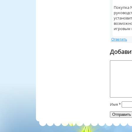
Покупка 
руководст
установи
возможно
игровым 
Ответить
Добави
Имя
*