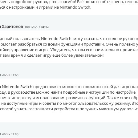
чень подробное руководство, спасибо! Всё понятно объяснено, теперь
ся с настройками и играми на Nintendo Switch.
н Харитонов
(18.03.2025 в 04:36)
янный пользователь Nintendo Switch, могу сказать, что полное руково
помогает разобраться со всеми функциями приставки. Очень полезно 
ойки, управление и игры. Убедитесь, что вы его внимательно прочита
 вам время и сделает игру еще более увлекательной!
1.2025 в 03:32)
 Nintendo Switch предоставляет множество возможностей для игры как
ходу. В руководстве можно найти подробные инструкции по настройке,
ния к интернету и использования различных функций. Также стоит об
 на доступные игры и советы по многопользовательскому режиму. Эт
пособ узнать все тонкости устройства и получить максимум удовольс
1.2025 в 03:32)