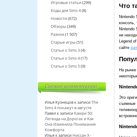
Игровые статьи
(299)
Что т
Коды для Sims 4
(8)
Nintendo 
Новости
(672)
консоль,
Обзоры
(349)
Nintendo 
Разное
(1 507)
ни наход
Legend of
Старые игры
(51)
gam
сайте
Статьи о Sims 3
(4)
Статьи о Sims 4
(17)
Попул
Статьи о Sims 5
(9)
На рынке
некоторые
Свежие комментарии
Nintend
Это ориги
Илья Кузнецов
к записи
The
съемные 
Sims 4 покажут в августе
телевизо
Павел
к записи
Камри 50:
встроенн
Легенда на Дорогах и Как
Она Изменила Понимание
Nintendo
Комфорта
Илья
к записи
Ниссан Х-