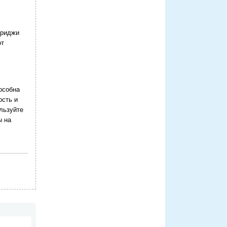
триджи
от
особна
ость и
ользуйте
ы на