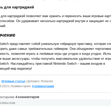
ль для картриджей
 для картриджей позволяет вам хранить и переносить ваши игровые кар
способом. Он удерживает несколько картриджей внутри и защищает их 
ний.
ючение
 Switch представляет собой уникальную гибридную приставку, которая сп
орить даже самых требовательных геймеров. Она объединяет портативн
ность, позволяя играть в любимые игры где угодно и когда угодно. Исп
е выше аксессуары, чтобы получить максимальное удовольствие от игр
Switch. Наслаждайтесь приставкой Nintendo Switch – вашим входом в
ающий мир видеоигр!
:
Игровые статьи
| Добавил: Redactor
9.2023
| Комментарии:
4 комментария
ентариев:
4 комментария
03.2026 в 16:24)