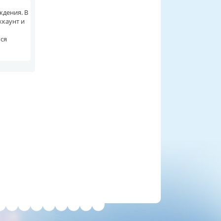
ждения. В
ккаунт и
ься