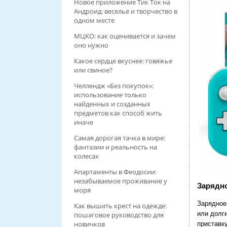
Новое приложение Тик Ток на
Андроид: веселье и творчество в
одном месте
МЦКО: как оценивается и зачем
оно нужно
Какое сердце вкуснее: говяжье
или свиное?
Челлендж «Без покупок»:
использование только
найденных и созданных
предметов как способ жить
иначе
Самая дорогая тачка в мире:
фантазии и реальность на
колесах
Апартаменты в Феодосии:
незабываемое проживание у
Зарядно
моря
Зарядное
Как вышить крест на одежде:
или долг
пошаговое руководство для
новичков
приставку