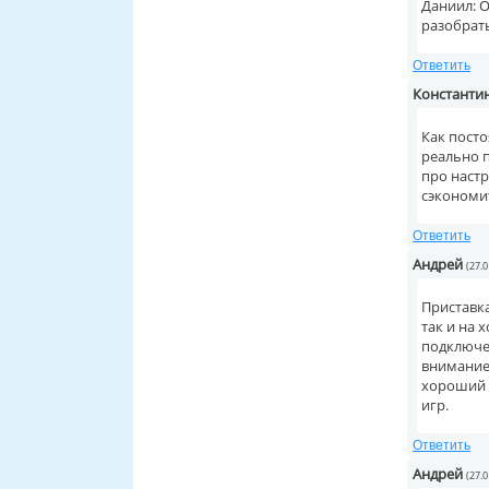
Даниил: О
разобрать
Ответить
Константи
Как посто
реально 
про настр
сэкономит
Ответить
Андрей
(27.0
Приставка
так и на 
подключе
внимание
хороший с
игр.
Ответить
Андрей
(27.0