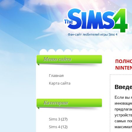
Меню сайта
ПОЛНО
NINTE
Главная
Карта сайта
Введ
Если вы 
Категории
инновацио
предлага
устройств
Sims 3
(27)
самых по
Sims 4
(12)
максимал