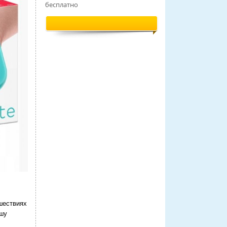
бесплатно
шествиях
ашу