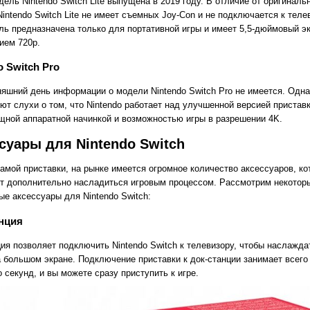
ель Nintendo Switch Lite выпущена в 2019 году. В отличие от оригиналь
intendo Switch Lite не имеет съемных Joy-Con и не подключается к теле
ль предназначена только для портативной игры и имеет 5,5-дюймовый эк
ием 720p.
o Switch Pro
няшний день информации о модели Nintendo Switch Pro не имеется. Одна
ют слухи о том, что Nintendo работает над улучшенной версией приставк
щной аппаратной начинкой и возможностью игры в разрешении 4K.
суары для Nintendo Switch
амой приставки, на рынке имеется огромное количество аксессуаров, ко
т дополнительно насладиться игровым процессом. Рассмотрим некотор
ые аксессуары для Nintendo Switch:
нция
ция позволяет подключить Nintendo Switch к телевизору, чтобы наслажда
а большом экране. Подключение приставки к док-станции занимает всего
 секунд, и вы можете сразу приступить к игре.