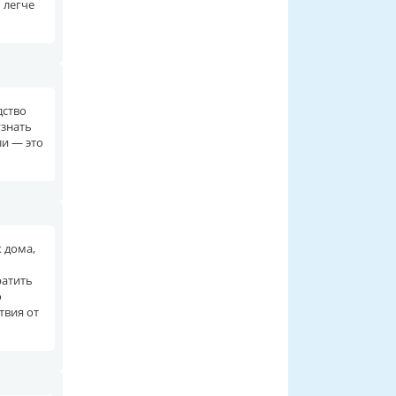
 легче
дство
узнать
ли — это
 дома,
ратить
о
твия от