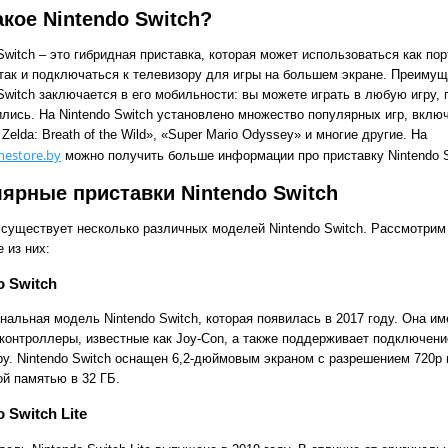
акое Nintendo Switch?
Switch – это гибридная приставка, которая может использоваться как по
 так и подключаться к телевизору для игры на большем экране. Преиму
Switch заключается в его мобильности: вы можете играть в любую игру, 
ились. На Nintendo Switch установлено множество популярных игр, вклю
 Zelda: Breath of the Wild», «Super Mario Odyssey» и многие другие. На
estore.by
можно получить больше информации про приставку Nintendo S
ярные приставки Nintendo Switch
 существует несколько различных моделей Nintendo Switch. Рассмотрим
 из них:
o Switch
нальная модель Nintendo Switch, которая появилась в 2017 году. Она им
контроллеры, известные как Joy-Con, а также поддерживает подключени
ру. Nintendo Switch оснащен 6,2-дюймовым экраном с разрешением 720p 
ой памятью в 32 ГБ.
 Switch Lite