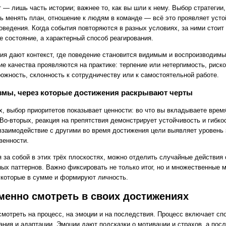
 — лишь часть истории; важнее то, как вы шли к нему. Выбор стратегии,
ть менять план, отношение к людям в команде — всё это проявляет уст
оведения. Когда события повторяются в разных условиях, за ними стоит
е состояние, а характерный способ реагирования.
ия дают контекст, где поведение становится видимым и воспроизводимы
ие качества проявляются на практике: терпение или нетерпимость, риск
рожность, склонность к сотрудничеству или к самостоятельной работе.
змы, через которые достижения раскрывают черты
х, выбор приоритетов показывает ценности: во что вы вкладываете врем
Во-вторых, реакция на препятствия демонстрирует устойчивость и гибкос
 взаимодействие с другими во время достижения цели выявляет уровень
венности.
 за собой в этих трёх плоскостях, можно отделить случайные действия 
ных паттернов. Важно фиксировать не только итог, но и множественные 
 которые в сумме и формируют личность.
менно смотреть в своих достижениях
смотреть на процесс, на эмоции и на последствия. Процесс включает сп
ания и адаптации. Эмоции дают подсказки о мотивации и страхов, а пос