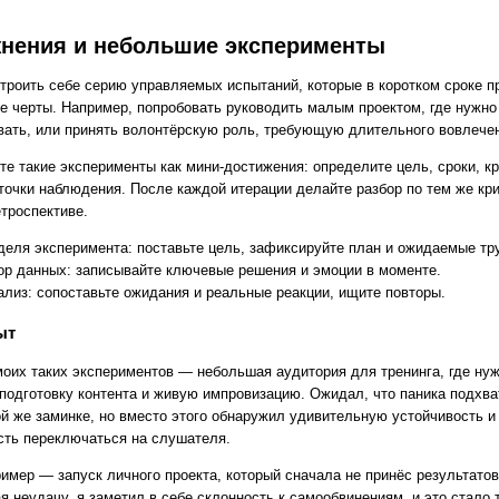
нения и небольшие эксперименты
троить себе серию управляемых испытаний, которые в коротком сроке п
е черты. Например, попробовать руководить малым проектом, где нужно
вать, или принять волонтёрскую роль, требующую длительного вовлече
те такие эксперименты как мини-достижения: определите цель, сроки, к
 точки наблюдения. После каждой итерации делайте разбор по тем же кр
етроспективе.
деля эксперимента: поставьте цель, зафиксируйте план и ожидаемые тр
ор данных: записывайте ключевые решения и эмоции в моменте.
ализ: сопоставьте ожидания и реальные реакции, ищите повторы.
ыт
моих таких экспериментов — небольшая аудитория для тренинга, где ну
 подготовку контента и живую импровизацию. Ожидал, что паника подхва
ой же заминке, но вместо этого обнаружил удивительную устойчивость и
сть переключаться на слушателя.
имер — запуск личного проекта, который сначала не принёс результатов
 неудачу, я заметил в себе склонность к самообвинениям, и это стало 