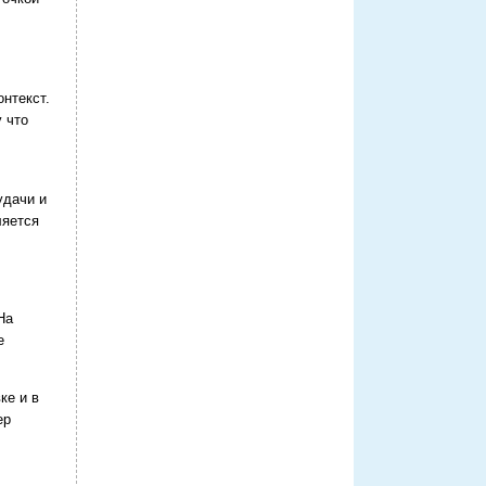
нтекст.
 что
удачи и
ляется
На
е
ке и в
ер