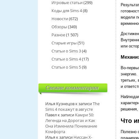
Игровые статьи
(299)
Результат
Коды для Sims 4
(8)
готовнос
модели п
Новости
(672)
временно
Обзоры
(349)
Достижен
Разное
(1 507)
Внутренн
Старые игры
(51)
или осто
Статьи о Sims 3
(4)
Механи
Статьи о Sims 4
(17)
Статьи о Sims 5
(9)
Во-первы
энергию. 
третьих,
и ответст
Свежие комментарии
Наблюдая
характер
Илья Кузнецов
к записи
The
Sims 4 покажут в августе
решения,
Павел
к записи
Камри 50:
Что и
Легенда на Дорогах и Как
Она Изменила Понимание
Комфорта
Полезно 
Илья
к записи
Ниссан Х-
планиров