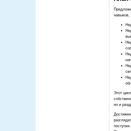
Предложе
навыков,
Не
Не
вы
Не
со
Не
на
Не
св
Не
об
Этот цик
собствен
но и раз
Достижен
разглядет
поступки 