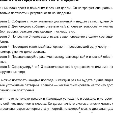
нный план прост и применим к разным целям. Он не требует специальн
 только честности и регулярности наблюдений.
деля 1: Соберите список значимых достижений и неудач за последние 3–
деля 2: Для каждого события ответьте на 5 ключевых вопросов — мотив
бор, эмоции, реакция окружающих, последствия.
деля 3: Попросите 3 человека описать ваше поведение в одном совпад
бытии.
деля 4: Проведите маленький эксперимент, проверяющий одну черту —
пример, умение делегировать.
деля 5: Проанализируйте различия между самооценкой и внешней обрат
язью.
деля 6: Сформулируйте 2–3 практических шага для развития или смягче
наруженных черт.
л можно повторять каждые полгода, и каждый раз вы будете лучше виде
ные устойчивые паттерны. Главное — честно фиксировать не только дос
дражающие повторения.
ия — это не только трофеи и календари успеха, но и зеркало, в которо
ь себя честнее, чем в словах. Когда вы начнёте систематически читать 
и реакции, скрытые черты станут картой, по которой можно двигаться д