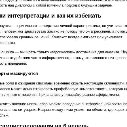
абота над диалогом с собой изменила подход к будущим задачам.
и интерпретации и как их избежать
овушка — приписывать следствие личной характеристике, не учитывая ко
 человек мог действовать жёстко не потому что он агрессивен, а потому
 требовала срочных решений. Контекст всегда смягчает или усиливает
ие черты.
 ошибка — выбирать только «героические» достижения для анализа. Не
утинные действия часто информативнее, потому что именно в них прояв
ость поведения.
ерты маскируются
ые роли и ожидания способны временно скрыть настоящие склонности. 
еловек может демонстрировать профайловую компетентность, которую н
ят личные отношения. При анализе учитывайте разные сферы жизни.
ягчить влияние масок, сравнивайте поведение в неформальной обстанов
ональных ситуациях. Разрыв между ними укажет на области, где характ
оль».
самоисследования на 6 недель