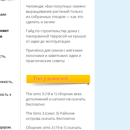
Челлендж «Без покупных семян»:
выращивание растений только
ными
из собранных плодов — как это
сделать и зачем
Гайд по строительству дома с
может
панорамной террасой на крыше:
я
от идеи до эксплуатации
Причёски для симов с мягкими
локонами и завитками: идеи и
сть,
практические советы
Топ-3 новостей
нность,
The sims 3 (18 в 1) сборник всех
вость к
дополнений и каталогов скачать
бесплатно
The Sims 3 (симс 3) Райские
острова скачать бесплатно
Сборник sims 3 (19 в 1) скачать
идером.