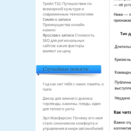
Трейл T32: Путешествие по
— об уст
всемирной культуре и
современным технологиям
Ниже — п
Семён
к записи
признака
Преимущества онлайн
казино
Тип д
Ярослав
к записи
Стоимость
SEO для региональных
сайтов: какие факторы
Длитель
влияют на цену
Кризисны
Случайные новости
Командна
Публичн
Год как нет тебя с нами: память о
выступле
папе
Декор для зимнего домика:
Неудачи 
гирлянды, камины, пледы, идеи
для теплого уюта
Как чит
Эрл Макферсон: Почему его имя
Важно от
стало синонимом комфорта и
управления в мире автомобилей
коллекти