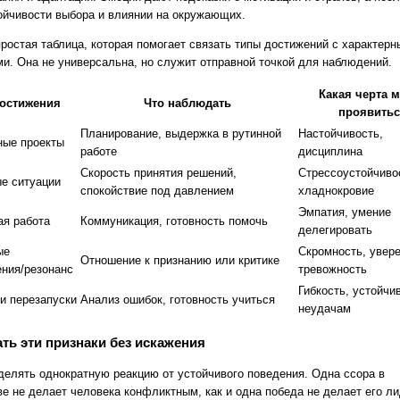
ойчивости выбора и влиянии на окружающих.
ростая таблица, которая помогает связать типы достижений с характер
ми. Она не универсальна, но служит отправной точкой для наблюдений.
Какая черта 
остижения
Что наблюдать
проявитьс
Планирование, выдержка в рутинной
Настойчивость,
ные проекты
работе
дисциплина
Скорость принятия решений,
Стрессоустойчиво
е ситуации
спокойствие под давлением
хладнокровие
Эмпатия, умение
я работа
Коммуникация, готовность помочь
делегировать
ые
Скромность, увере
Отношение к признанию или критике
ния/резонанс
тревожность
Гибкость, устойчи
и перезапуски
Анализ ошибок, готовность учиться
неудачам
ать эти признаки без искажения
делять однократную реакцию от устойчивого поведения. Одна ссора в
ве не делает человека конфликтным, как и одна победа не делает его л