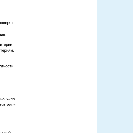
роверят
ния.
ритерии
итериям,
удности.
жно было
тит меня
.
точкой