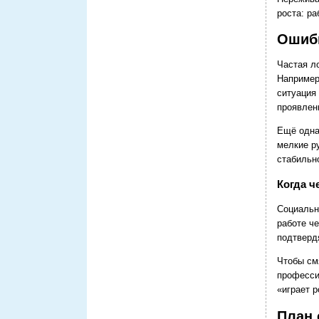
роста: р
Ошибк
Частая л
Например,
ситуация
проявлен
Ещё одна
мелкие р
стабильн
Когда ч
Социальн
работе ч
подтверд
Чтобы см
професси
«играет р
План 