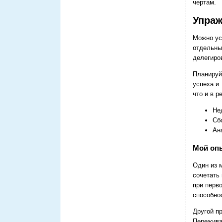
чертам.
Упраж
Можно ус
отдельны
делегиро
Планируй
успеха и
что и в р
Не
Сб
Ан
Мой оп
Один из 
сочетать
при перв
способно
Другой пр
Переживая