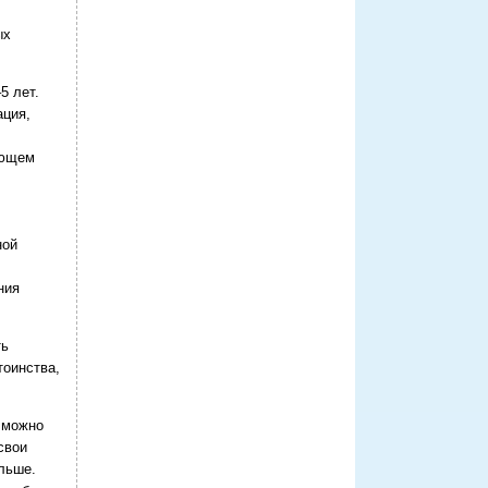
ых
5 лет.
ация,
ающем
ной
ния
ть
тоинства,
м можно
свои
альше.