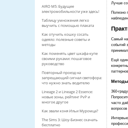
Лучше со
AIRO M5: Будущее
электромобильности уже здесь!
Полезно 
наблюден
Таблицу умножения легко
выучить с помощью плаката
Практ
Как отучить кошку сосать
Самый на
одеяло: полезные советы и
методы
событий 
принимал
Как поменять цвет шкафа-купе
своими руками: пошаговое
Ещё один
руководство
конкретн
паттернов
Повторный проезд на
запрещающий сигнал светофора:
Методы
что нужно знать водителю
360-град
Lineage 2 и Lineage 2 Essence:
новые зоны, рейтинг PvP и
Попросит
многое другое
часто да
вопросов 
Как звали коня Ильи Муромца?
Интервью 
The Sims 3: Шоу-Бизнес скачать
професси
бесплатно