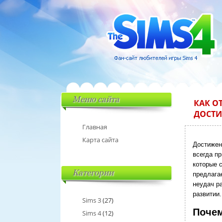
Меню сайта
КАК О
ДОСТИ
Главная
Карта сайта
Достижен
всегда пр
которые 
Категории
предлага
неудач р
развитии.
Sims 3
(27)
Почем
Sims 4
(12)