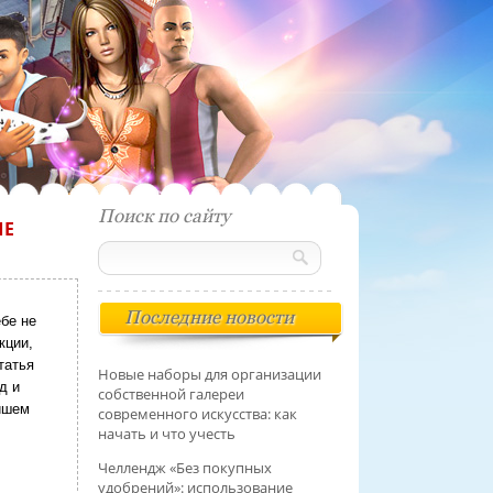
Поиск по сайту
ЫЕ
Последние новости
ебе не
кции,
татья
Новые наборы для организации
д и
собственной галереи
йшем
современного искусства: как
начать и что учесть
Челлендж «Без покупных
удобрений»: использование