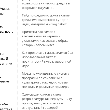
только органических средств в
огороде и на участке
ойчивые
 не
Гайд по созданию дома в стиле
средиземноморского курорта:
идеи, материалы и ход работ
м.
Причёски для симов с
ованность
элегантными вечерними
укладками: как создать образ,
который запомнится
Как прокачать навык диджея без
я и
использования читов:
ть. В-
практический путь к уверенной
 эмпатии
игре
Моды на улучшенную систему
от
программ по сохранению
мелкие
культурного наследия: новые
подходы и реальные примеры
Одежда для симов в стиле
ретро‑гламур: как вернуть шику
прошедших десятилетий в
особы
виртуальный гардероб
ледствия