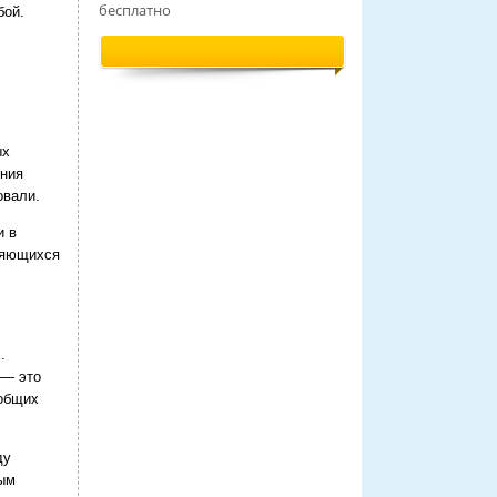
бесплатно
бой.
ых
ения
овали.
и в
оряющихся
.
 — это
 общих
ду
тым