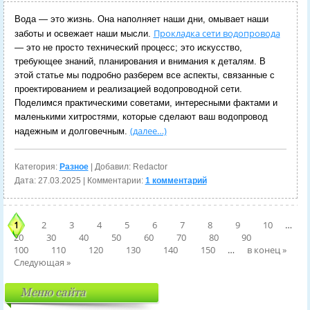
Вода — это жизнь. Она наполняет наши дни, омывает наши
Прокладка сети водопровода
заботы и освежает наши мысли.
— это не просто технический процесс; это искусство,
требующее знаний, планирования и внимания к деталям. В
этой статье мы подробно разберем все аспекты, связанные с
проектированием и реализацией водопроводной сети.
Поделимся практическими советами, интересными фактами и
маленькими хитростями, которые сделают ваш водопровод
(далее…)
надежным и долговечным.
Категория:
Разное
| Добавил: Redactor
Дата:
27.03.2025
| Комментарии:
1 комментарий
1
2
3
4
5
6
7
8
9
10
…
20
30
40
50
60
70
80
90
100
110
120
130
140
150
…
в конец »
Следующая »
Меню сайта