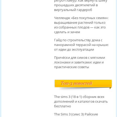
ретро‑гламур: как вернуть шику
прошедших десятилетий в
виртуальный гардероб
Челлендж «Без покупных семян»:
выращивание растений только
из собранных плодов — как это
сделать и зачем
Гайд по строительству дома с
панорамной террасой на крыше:
от идеи до эксплуатации
Причёски для симов с мягкими
локонами и завитками: идеи и
практические советы
Топ-3 новостей
The sims 3 (18 в 1) сборник всех
дополнений и каталогов скачать
бесплатно
The Sims 3 (симс 3) Райские