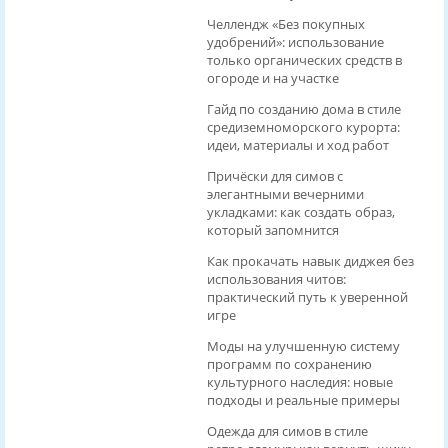
Челлендж «Без покупных
удобрений»: использование
только органических средств в
огороде и на участке
Гайд по созданию дома в стиле
средиземноморского курорта:
идеи, материалы и ход работ
Причёски для симов с
элегантными вечерними
укладками: как создать образ,
который запомнится
Как прокачать навык диджея без
использования читов:
практический путь к уверенной
игре
Моды на улучшенную систему
программ по сохранению
культурного наследия: новые
подходы и реальные примеры
Одежда для симов в стиле