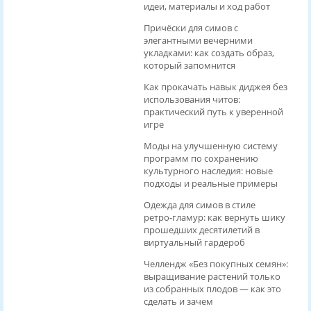
идеи, материалы и ход работ
Причёски для симов с
элегантными вечерними
укладками: как создать образ,
который запомнится
Как прокачать навык диджея без
использования читов:
практический путь к уверенной
игре
Моды на улучшенную систему
программ по сохранению
культурного наследия: новые
подходы и реальные примеры
Одежда для симов в стиле
ретро‑гламур: как вернуть шику
прошедших десятилетий в
виртуальный гардероб
Челлендж «Без покупных семян»:
выращивание растений только
из собранных плодов — как это
сделать и зачем