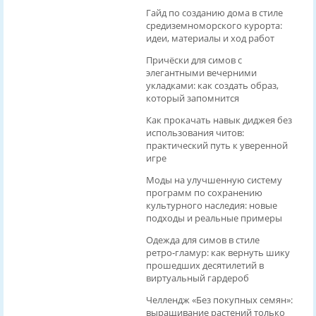
Гайд по созданию дома в стиле
средиземноморского курорта:
идеи, материалы и ход работ
Причёски для симов с
элегантными вечерними
укладками: как создать образ,
который запомнится
Как прокачать навык диджея без
использования читов:
практический путь к уверенной
игре
Моды на улучшенную систему
программ по сохранению
культурного наследия: новые
подходы и реальные примеры
Одежда для симов в стиле
ретро‑гламур: как вернуть шику
прошедших десятилетий в
виртуальный гардероб
Челлендж «Без покупных семян»:
выращивание растений только