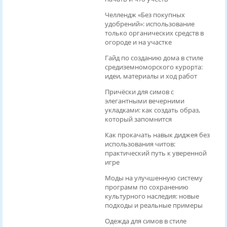
Челлендж «Без покупных
удобрений»: использование
только органических средств в
огороде и на участке
Гайд по созданию дома в стиле
средиземноморского курорта:
идеи, материалы и ход работ
Причёски для симов с
элегантными вечерними
укладками: как создать образ,
который запомнится
Как прокачать навык диджея без
использования читов:
практический путь к уверенной
игре
Моды на улучшенную систему
программ по сохранению
культурного наследия: новые
подходы и реальные примеры
Одежда для симов в стиле