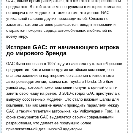
GAC, самое время разобраться, что же такого интересного они
предлагают. В этой статье мы погрузимся в историю компании,
поговорим о их моделях, а также о том, что делает GAC
уникальной на фоне других производителей. Сложно не
заметить, как они активно развиваются, вводят инновации и
стараются покорить сердца автомобильных любителей по
всему миру.
История GAC: от начинающего игрока
до мирового бренда
GAC была основана в 1997 году и начинала путь как сборочное
предприятие. Как и многие другие китайские компании, она
сначала заключила партнерские соглашения с известными
автопроизводителями, такими как Toyota и Honda. Это был
умный ход, который помог компании получить ценный опыт и
занять свою нишу на рынке. В 2010-х годах GAC приступила к
выпуску собственных моделей. Это стало важным шагом для
компании, так как многие начали проводить параллели между
GAC и такими гигантами авторынка, как Volkswagen и Ford. На
фоне конкурентов GAC выделяется своими современными
разработками, что делает её продукцию более
привлекательной для широкой аудитории.