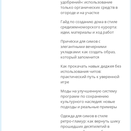
удобрений»: использование
только органических средств в
огороде и на участке
Гайд по созданию дома в стиле
средиземноморского курорта:
идеи, материалы и ход работ
Причёски для симов с
элегантными вечерними
укладками: как создать образ,
который запомнится
Как прокачать навык диджея без
использования читов:
практический путь к уверенной
игре
Моды на улучшенную систему
программ по сохранению
культурного наследия: новые
подходы и реальные примеры
Одежда для симов в стиле
ретро‑гламур: как вернуть шику
прошедших десятилетий в