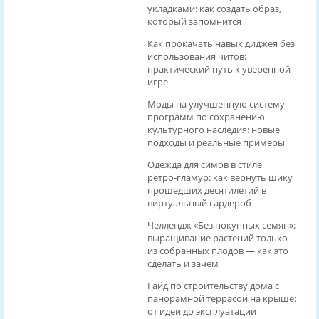
укладками: как создать образ,
который запомнится
Как прокачать навык диджея без
использования читов:
практический путь к уверенной
игре
Моды на улучшенную систему
программ по сохранению
культурного наследия: новые
подходы и реальные примеры
Одежда для симов в стиле
ретро‑гламур: как вернуть шику
прошедших десятилетий в
виртуальный гардероб
Челлендж «Без покупных семян»:
выращивание растений только
из собранных плодов — как это
сделать и зачем
Гайд по строительству дома с
панорамной террасой на крыше:
от идеи до эксплуатации