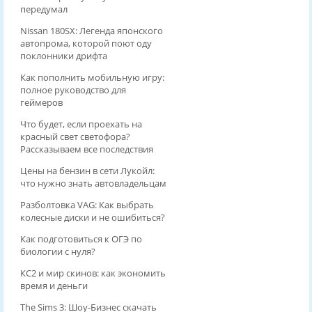
передумал
Nissan 180SX: Легенда японского
автопрома, которой поют оду
поклонники дрифта
Как пополнить мобильную игру:
полное руководство для
геймеров
Что будет, если проехать на
красный свет светофора?
Рассказываем все последствия
Цены на бензин в сети Лукойл:
что нужно знать автовладельцам
Разболтовка VAG: Как выбрать
колесные диски и не ошибиться?
Как подготовиться к ОГЭ по
биологии с нуля?
КС2 и мир скинов: как экономить
время и деньги
The Sims 3: Шоу-Бизнес скачать