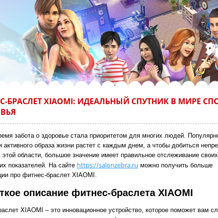
С-БРАСЛЕТ XIAOMI: ИДЕАЛЬНЫЙ СПУТНИК В МИРЕ СП
ВЬЯ
ремя забота о здоровье стала приоритетом для многих людей. Популярн
и активного образа жизни растет с каждым днем, а чтобы добиться непр
в этой области, большое значение имеет правильное отслеживание своих
https://salonzebra.ru
их показателей. На сайте
можно получить больше
ии про фитнес-браслет XIAOMI.
аткое описание фитнес-браслета XIAOMI
раслет XIAOMI – это инновационное устройство, которое поможет вам сл