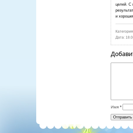
целей. С
результа
и хороше
Категория
Дата:
18.0
Добави
Имя
*