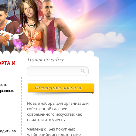
Поиск по сайту
ОРТА И
ость
Последние новости
ерывных
Новые наборы для организации
собственной галереи
современного искусства: как
начать и что учесть
Челлендж «Без покупных
едить за
удобрений»: использование