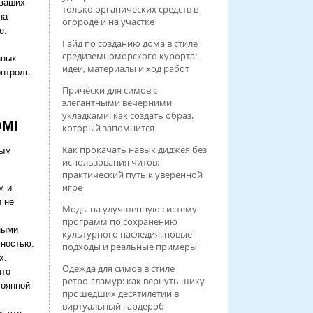
 ваших
только органических средств в
на
огороде и на участке
е.
Гайд по созданию дома в стиле
средиземноморского курорта:
зных
идеи, материалы и ход работ
онтроль
Причёски для симов с
элегантными вечерними
укладками: как создать образ,
OMI
который запомнится
Как прокачать навык диджея без
ным
использования читов:
практический путь к уверенной
игре
м и
 не
Моды на улучшенную систему
программ по сохранению
ными
культурного наследия: новые
чностью.
подходы и реальные примеры
х.
Одежда для симов в стиле
что
ретро‑гламур: как вернуть шику
тоянной
прошедших десятилетий в
виртуальный гардероб