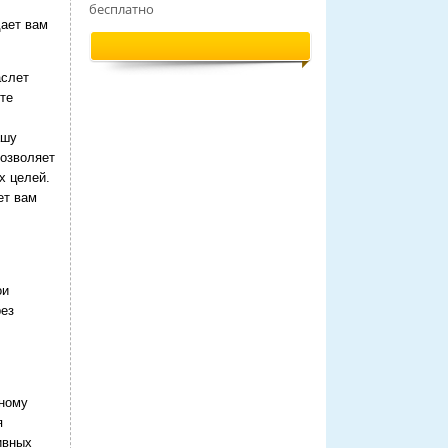
бесплатно
ает вам
аслет
те
ашу
позволяет
х целей.
ет вам
ои
рез
вному
я
ивных