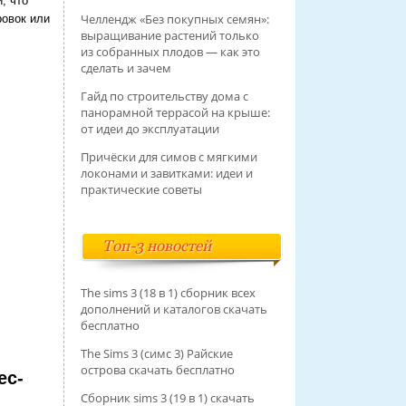
, что
Челлендж «Без покупных семян»:
ровок или
выращивание растений только
из собранных плодов — как это
сделать и зачем
Гайд по строительству дома с
панорамной террасой на крыше:
от идеи до эксплуатации
Причёски для симов с мягкими
локонами и завитками: идеи и
практические советы
Топ-3 новостей
The sims 3 (18 в 1) сборник всех
дополнений и каталогов скачать
бесплатно
The Sims 3 (симс 3) Райские
острова скачать бесплатно
ес-
Сборник sims 3 (19 в 1) скачать