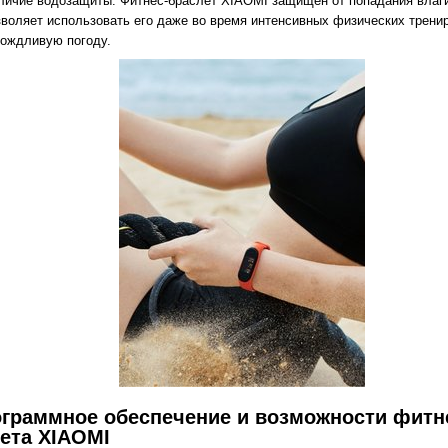
личие водозащиты. Фитнес-браслет XIAOMI защищен от попадания влаги
зволяет использовать его даже во время интенсивных физических трени
дождливую погоду.
ограммное обеспечение и возможности фитн
ета XIAOMI