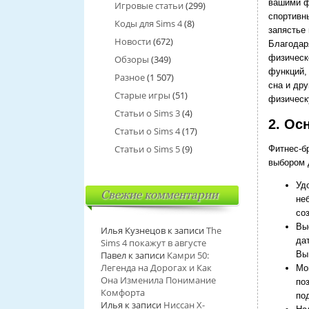
вашими ф
Игровые статьи
(299)
спортивн
Коды для Sims 4
(8)
запястье
Новости
(672)
Благодар
физическ
Обзоры
(349)
функций, 
Разное
(1 507)
сна и др
Старые игры
(51)
физическ
Статьи о Sims 3
(4)
2. Ос
Статьи о Sims 4
(17)
Статьи о Sims 5
(9)
Фитнес-б
выбором 
Уд
Свежие комментарии
не
со
Вы
Илья Кузнецов
к записи
The
да
Sims 4 покажут в августе
Павел
к записи
Камри 50:
Вы
Легенда на Дорогах и Как
Мо
Она Изменила Понимание
по
Комфорта
по
Илья
к записи
Ниссан Х-