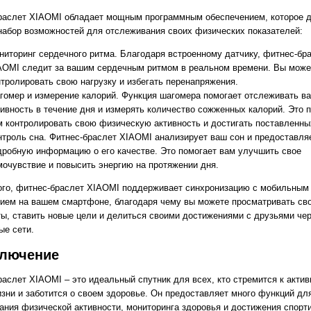
раслет XIAOMI обладает мощным программным обеспечением, которое д
набор возможностей для отслеживания своих физических показателей:
ниторинг сердечного ритма. Благодаря встроенному датчику, фитнес-бр
AOMI следит за вашим сердечным ритмом в реальном времени. Вы може
нтролировать свою нагрузку и избегать перенапряжения.
гомер и измерение калорий. Функция шагомера помогает отслеживать в
тивность в течение дня и измерять количество сожженных калорий. Это 
м контролировать свою физическую активность и достигать поставленны
нтроль сна. Фитнес-браслет XIAOMI анализирует ваш сон и предоставля
дробную информацию о его качестве. Это помогает вам улучшить свое
мочувствие и повысить энергию на протяжении дня.
ого, фитнес-браслет XIAOMI поддерживает синхронизацию с мобильным
ием на вашем смартфоне, благодаря чему вы можете просматривать св
ты, ставить новые цели и делиться своими достижениями с друзьями че
ые сети.
ключение
раслет XIAOMI – это идеальный спутник для всех, кто стремится к акти
изни и заботится о своем здоровье. Он предоставляет много функций дл
ания физической активности, мониторинга здоровья и достижения спорт