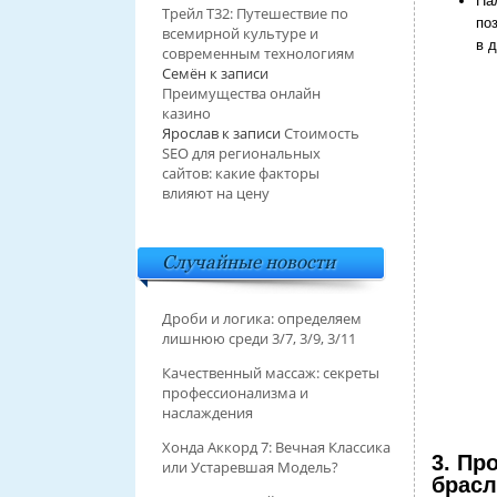
На
Трейл T32: Путешествие по
по
всемирной культуре и
в 
современным технологиям
Семён
к записи
Преимущества онлайн
казино
Ярослав
к записи
Стоимость
SEO для региональных
сайтов: какие факторы
влияют на цену
Случайные новости
Дроби и логика: определяем
лишнюю среди 3/7, 3/9, 3/11
Качественный массаж: секреты
профессионализма и
наслаждения
Хонда Аккорд 7: Вечная Классика
3. Пр
или Устаревшая Модель?
брасл