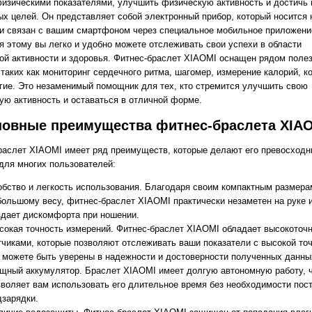
изическими показателями, улучшить физическую активность и достичь
ых целей. Он представляет собой электронный прибор, который носится 
 и связан с вашим смартфоном через специальное мобильное приложени
я этому вы легко и удобно можете отслеживать свои успехи в области
ой активности и здоровья. Фитнес-браслет XIAOMI оснащен рядом поле
таких как мониторинг сердечного ритма, шагомер, измерение калорий, к
угие. Это незаменимый помощник для тех, кто стремится улучшить свою
ую активность и оставаться в отличной форме.
новные преимущества фитнес-браслета XIA
раслет XIAOMI имеет ряд преимуществ, которые делают его превосход
для многих пользователей:
обство и легкость использования. Благодаря своим компактным размера
большому весу, фитнес-браслет XIAOMI практически незаметен на руке и
здает дискомфорта при ношении.
сокая точность измерений. Фитнес-браслет XIAOMI обладает высокоточ
тчиками, которые позволяют отслеживать ваши показатели с высокой то
 можете быть уверены в надежности и достоверности полученных данны
щный аккумулятор. Браслет XIAOMI имеет долгую автономную работу, 
зволяет вам использовать его длительное время без необходимости пос
дзарядки.