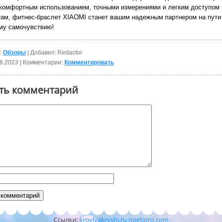
 комфортным использованием, точными измерениями и легким доступом 
там, фитнес-браслет XIAOMI станет вашим надежным партнером на пути 
му самочувствию!
:
Обзоры
| Добавил: Redactor
8.2023
| Комментарии:
Комментировать
ть комментарий
Ссылки:
krovlyakryshi.ru
nogtipro.com