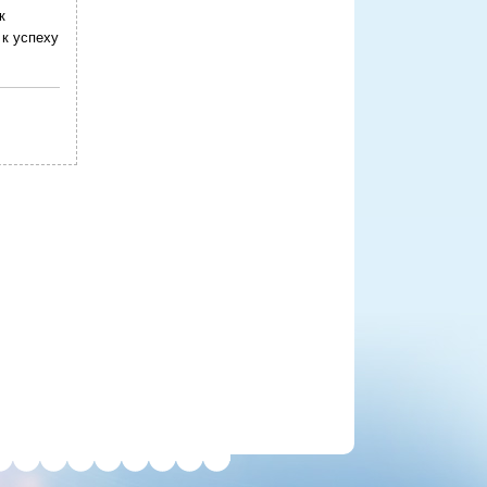
к
к успеху