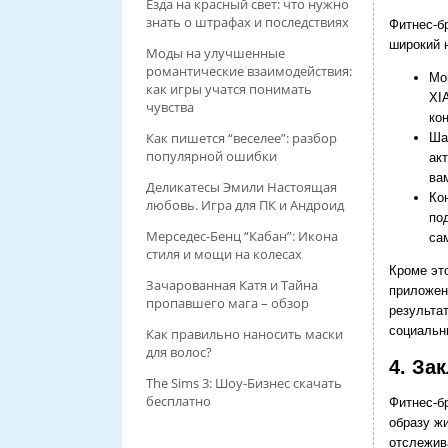
Езда на красный свет: что нужно
знать о штрафах и последствиях
Фитнес-б
широкий 
Моды на улучшенные
романтические взаимодействия:
Мо
как игры учатся понимать
XI
чувства
ко
Как пишется “веселее”: разбор
Ша
популярной ошибки
ак
ва
Деликатесы Эмили Настоящая
Ко
любовь. Игра для ПК и Андроид
по
Мерседес-Бенц “Кабан”: Икона
са
стиля и мощи на колесах
Кроме эт
Зачарованная Катя и Тайна
приложен
пропавшего мага – обзор
результа
социальн
Как правильно наносить маски
для волос?
4. За
The Sims 3: Шоу-Бизнес скачать
бесплатно
Фитнес-б
образу ж
отслежив